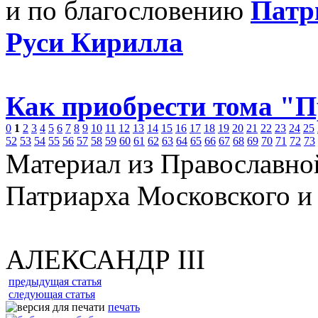
и по благословению
Патр
Руси Кирилла
Как приобрести тома "
0
1
2
3
4
5
6
7
8
9
10
11
12
13
14
15
16
17
18
19
20
21
22
23
24
25
52
53
54
55
56
57
58
59
60
61
62
63
64
65
66
67
68
69
70
71
72
73
Материал из Православно
Патриарха Московского и
АЛЕКСАНДР III
предыдущая статья
следующая статья
печать