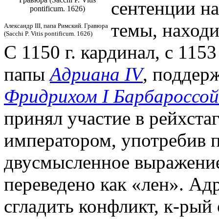
сентенции на
pontificum. 1626)
темы, наход
Александр III, папа Римский. Гравюра
(Sacchi P. Vitis pontificum. 1626)
С 1150 г. кардинал, с 1153
папы
Адриана IV
, поддер
Фридрихом I Барбароссой
принял участие в рейхстаг
императором, употребив п
двусмысленное выражение 
переведено как «лен». Ад
сгладить конфликт, к-рый