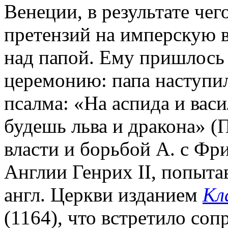
Венеции, в результате чег
претензий на имперскую в
над папой. Ему пришлось
церемонию: папа наступил
псалма: «На аспида и вас
будешь льва и дракона» (П
власти и борьбой А. с Фр
Англии Генрих II, попыта
англ. Церкви изданием
Кл
(1164), что встретило соп