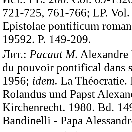
721-725, 761-766; LP. Vol.
Epistolae pontificum roman
19592. P. 149-209.
Лит.:
Pacaut M
. Alexandre 
du pouvoir pontifical dans s
1956;
idem
. La Théocratie.
Rolandus und Papst Alexande
Kirchenrecht. 1980. Bd. 14
Bandinelli - Papa Alessandro 