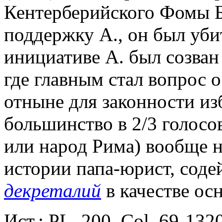
Кентерберийского Фомы Б
поддержку А., он был уби
инициативе А. был созва
где главным стал вопрос 
отныне для законности из
большинство в 2/3 голосов
или народ Рима) вообще н
истории папа-юрист, сод
декреталий
в качестве ос
Ист.: PL. 200. Col. 69-132