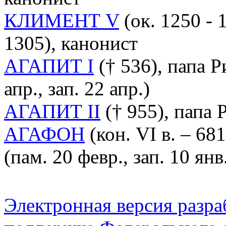
КЛИМЕНТ V
(ок. 1250 - 
1305), канонист
АГАПИТ I
(† 536), папа Р
апр., зап. 22 апр.)
АГАПИТ II
(† 955), папа 
АГАФОН
(кон. VI в. – 68
(пам. 20 февр., зап. 10 янв
Электронная версия разр