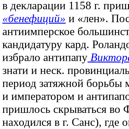
в декларации 1158 г. при
«бенефиций»
и «лен». По
антиимперское большинст
кандидатуру кард. Ролан
избрало антипапу
Виктор
знати и неск. провинциа
период затяжной борьбы м
и императором и антипапой
пришлось скрываться во 
находился в г. Санс), где