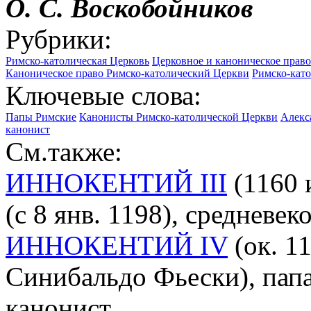
О. С. Воскобойников
Рубрики:
Римско-католическая Церковь
Церковное и каноническое право
Каноническое право Римско-католический Церкви
Римско-като
Ключевые слова:
Папы Римские
Канонисты Римско-католической Церкви
Алекса
канонист
См.также:
ИННОКЕНТИЙ III
(1160 
(c 8 янв. 1198), средневек
ИННОКЕНТИЙ IV
(ок. 1
Синибальдо Фьески), папа
канонист