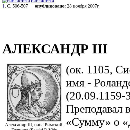
библиотека
1
, С. 506-507
опубликовано:
28 ноября 2007г.
АЛЕКСАНДР III
(ок. 1105, Си
имя - Роланд
(20.09.1159-3
Преподавал в
«Сумму» о «
Александр III, папа Римский.
Гравюра (Sacchi P. Vitis