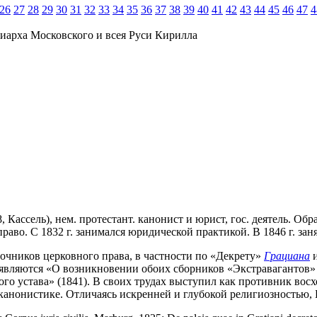
26
27
28
29
30
31
32
33
34
35
36
37
38
39
40
41
42
43
44
45
46
47
4
иарха Московского и всея Руси Кирилла
48, Кассель), нем. протестант. канонист и юрист, гос. деятель. 
 право. С 1832 г. занимался юридической практикой. В 1846 г. з
сточников церковного права, в частности по «Декрету»
Грациана
и
 являются «О возникновении обоих сборников «Экстравагантов» 
вного устава» (1841). В своих трудах выступил как противник вос
анонистике. Отличаясь искренней и глубокой религиозностью, Б.