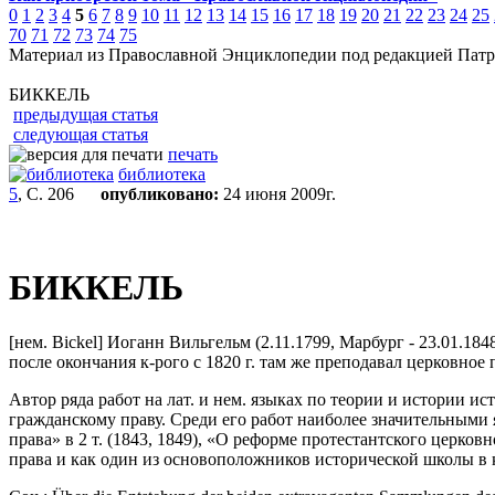
0
1
2
3
4
5
6
7
8
9
10
11
12
13
14
15
16
17
18
19
20
21
22
23
24
25
70
71
72
73
74
75
Материал из Православной Энциклопедии под редакцией Патр
БИККЕЛЬ
предыдущая статья
следующая статья
печать
библиотека
5
, С. 206
опубликовано:
24 июня 2009г.
БИККЕЛЬ
[нем. Bickel] Иоганн Вильгельм (2.11.1799, Марбург - 23.01.18
после окончания к-рого с 1820 г. там же преподавал церковное
Автор ряда работ на лат. и нем. языках по теории и истории и
гражданскому праву. Среди его работ наиболее значительными
права» в 2 т. (1843, 1849), «О реформе протестантского церко
права и как один из основоположников исторической школы в к