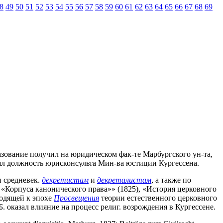
8
49
50
51
52
53
54
55
56
57
58
59
60
61
62
63
64
65
66
67
68
69
Образование получил на юридическом фак-те Марбургского ун-та,
анял должность юрисконсульта Мин-ва юстиции Кургессена.
 средневек.
декретистам
и
декреталистам
, а также по
«Корпуса канонического права»» (1825), «История церковного
ходящей к эпохе
Просвещения
теории естественного церковного
 оказал влияние на процесс религ. возрождения в Кургессене.