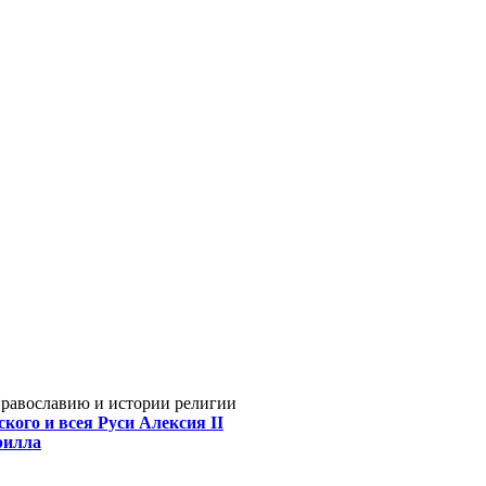
Православию и истории религии
кого и всея Руси Алексия II
рилла