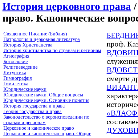
История церковного права
/
право. Канонические вопро
Священное Писание (Библия)
БЕРДНИ
Патрология и церковная литература
проф. Ка
История Христианства
История христианства по странам и регионам
ВДОВИЦ
Агиография
служения
Богословие
Религиеведение
ВДОВСТ
Литургика
смерти д
Гимнография
Гомилетика
ВИЗАНТ
Юридические науки
характер
Юридические науки. Общие вопросы
Юридические науки. Основные понятия
историче
История государства и права
Теория государства и права
«ВЛАС
Законодательство о вероисповедании по
составлен
странам и регионам
Церковное и каноническое право
ДУХОВН
Церковное и каноническое право. Общие