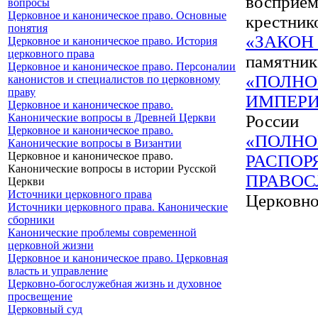
восприем
вопросы
Церковное и каноническое право. Основные
крестник
понятия
«ЗАКОН
Церковное и каноническое право. История
церковного права
памятник 
Церковное и каноническое право. Персоналии
«ПОЛНО
канонистов и специалистов по церковному
праву
ИМПЕРИ
Церковное и каноническое право.
Канонические вопросы в Древней Церкви
России
Церковное и каноническое право.
«ПОЛНО
Канонические вопросы в Византии
Церковное и каноническое право.
РАСПОР
Канонические вопросы в истории Русской
ПРАВОС
Церкви
Источники церковного права
Церковно
Источники церковного права. Канонические
сборники
Канонические проблемы современной
церковной жизни
Церковное и каноническое право. Церковная
власть и управление
Церковно-богослужебная жизнь и духовное
просвещение
Церковный суд