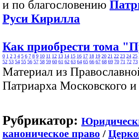
и по благословению
Патр
Руси Кирилла
Как приобрести тома "
0
1
2
3
4
5
6
7
8
9
10
11
12
13
14
15
16
17
18
19
20
21
22
23
24
25
52
53
54
55
56
57
58
59
60
61
62
63
64
65
66
67
68
69
70
71
72
73
Материал из Православно
Патриарха Московского и
Рубрикатор:
Юридическ
каноническое право
/
Церко