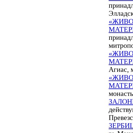
принад
Элладс
«ЖИВО
МАТЕР
принадл
митроп
«ЖИВО
МАТЕР
Агиас, 
«ЖИВО
МАТЕР
монаст
ЗАЛОН
действ
Превез
ЗЕРБИ