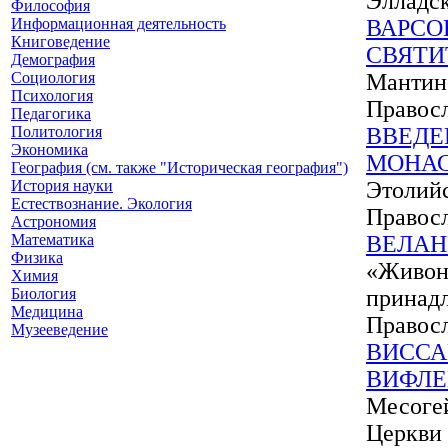
Элладс
Философия
Информационная деятельность
ВАРСО
Книговедение
СВЯТИ
Демография
Социология
Мантин
Психология
Правос
Педагогика
Политология
ВВЕДЕ
Экономика
МОНА
География (см. также "Историческая география")
История науки
Этолий
Естествознание. Экология
Правос
Астрономия
Математика
ВЕЛАН
Физика
«Живон
Химия
Биология
принад
Медицина
Правос
Музееведение
ВИССА
ВИФЛ
Месоге
Церкви