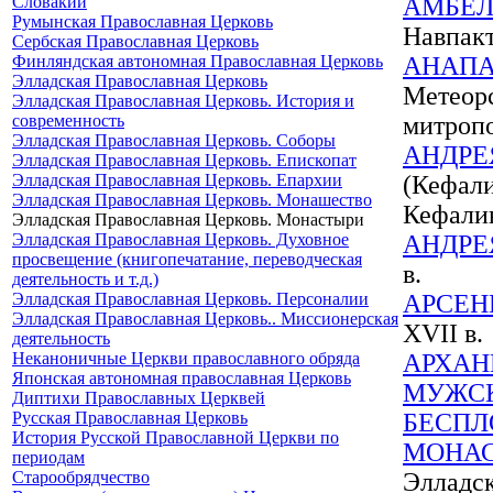
Словакии
АМБЕЛ
Румынская Православная Церковь
Навпак
Сербская Православная Церковь
Финляндская автономная Православная Церковь
АНАП
Элладская Православная Церковь
Метеорс
Элладская Православная Церковь. История и
современность
митроп
Элладская Православная Церковь. Соборы
АНДРЕ
Элладская Православная Церковь. Епископат
Элладская Православная Церковь. Епархии
(Кефали
Элладская Православная Церковь. Монашество
Кефалин
Элладская Православная Церковь. Монастыри
Элладская Православная Церковь. Духовное
АНДРЕ
просвещение (книгопечатание, переводческая
в.
деятельность и т.д.)
Элладская Православная Церковь. Персоналии
АРСЕН
Элладская Православная Церковь.. Миссионерская
XVII в.
деятельность
Неканоничные Церкви православного обряда
АРХАН
Японская автономная православная Церковь
МУЖС
Диптихи Православных Церквей
Русская Православная Церковь
БЕСПЛ
История Русской Православной Церкви по
МОНА
периодам
Старообрядчество
Элладс