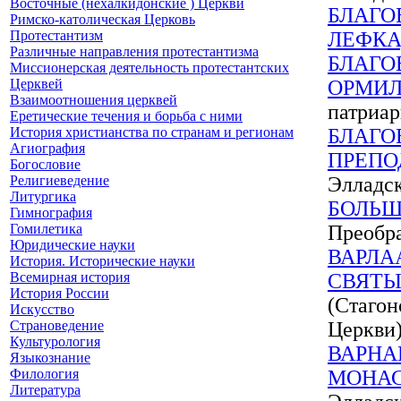
Восточные (нехалкидонские ) Церкви
БЛАГО
Римско-католическая Церковь
Протестантизм
ЛЕФКА
Различные направления протестантизма
БЛАГО
Миссионерская деятельность протестантских
Церквей
ОРМИЛ
Взаимоотношения церквей
патриар
Еретические течения и борьба с ними
История христианства по странам и регионам
БЛАГО
Агиография
ПРЕПО
Богословие
Религиеведение
Элладс
Литургика
БОЛЬШ
Гимнография
Гомилетика
Преобра
Юридические науки
ВАРЛА
История. Исторические науки
Всемирная история
СВЯТ
История России
(Стагон
Искусство
Страноведение
Церкви
Культурология
ВАРНА
Языкознание
Филология
МОНА
Литература