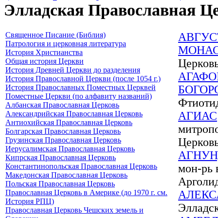
Элладская Православная Ц
Священное Писание (Библия)
АВГУС
Патрология и церковная литература
МОНА
История Христианства
Общая история Церкви
Церковь
История Древней Церкви до разделения
АГАФО
История Православной Церкви (после 1054 г.)
История Православных Поместных Церквей
БОГОР
Поместные Церкви (по алфавиту названий)
Фтиотид
Албанская Православная Церковь
Александрийская Православная Церковь
АГИАС
Антиохийская Православная Церковь
митропо
Болгарская Православная Церковь
Грузинская Православная Церковь
Церковь
Иерусалимская Православная Церковь
АГНУН
Кипрская Православная Церковь
Константинопольская Православная Церковь
мон-рь 
Македонская Православная Церковь
Арголид
Польская Православная Церковь
Православная Церковь в Америке (до 1970 г. см.
АЛЕКС
История РПЦ)
Элладс
Православная Церковь Чешских земель и