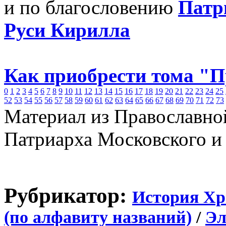
и по благословению
Патр
Руси Кирилла
Как приобрести тома "
0
1
2
3
4
5
6
7
8
9
10
11
12
13
14
15
16
17
18
19
20
21
22
23
24
25
52
53
54
55
56
57
58
59
60
61
62
63
64
65
66
67
68
69
70
71
72
73
Материал из Православно
Патриарха Московского и
Рубрикатор:
История Хр
(по алфавиту названий)
/
Эл