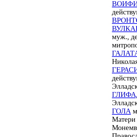
ВОИФИ
действу
ВРОНТ
ВУЛКА
муж., 
митроп
ГАЛАТ
Никола
ГЕРАС
действ
Элладс
ГЛИФА
Элладс
ГОЛА
м
Матери
Монемв
Правос