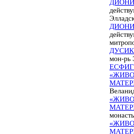
ДИОНИ
действ
Элладс
ДИОНИ
действ
митроп
ДУСИ
мон-рь
ЕСФИГ
«ЖИВО
МАТЕР
Веланид
«ЖИВО
МАТЕР
монаст
«ЖИВО
МАТЕР