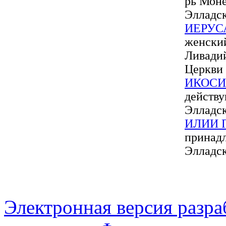
рь Мон
Элладс
ИЕРУС
женски
Ливади
Церкви
ИКОС
действ
Элладс
ИЛИИ 
принад
Элладс
Электронная версия разр