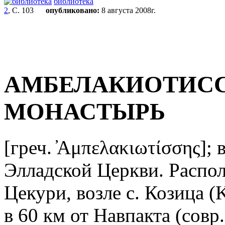
библиотека
2
, С. 103
опубликовано:
8 августа 2008г.
АМБЕЛАКИОТИС
МОНАСТЫРЬ
[греч. ̓Αμπελακιωτίσσης];
Элладской Церкви. Распо
Цекури, возле с. Козица (
в 60 км от Навпакта (совр