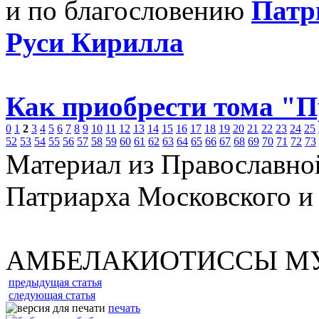
и по благословению
Патр
Руси Кирилла
Как приобрести тома "
0
1
2
3
4
5
6
7
8
9
10
11
12
13
14
15
16
17
18
19
20
21
22
23
24
25
52
53
54
55
56
57
58
59
60
61
62
63
64
65
66
67
68
69
70
71
72
73
Материал из Православно
Патриарха Московского и
АМБЕЛАКИОТИССЫ М
предыдущая статья
следующая статья
печать