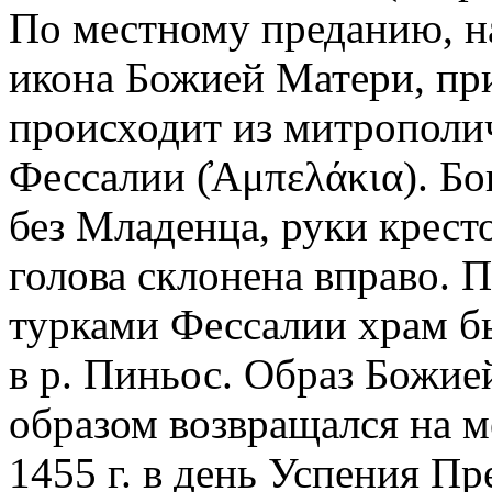
По местному преданию, н
икона Божией Матери, пр
происходит из митрополич
Фессалии (̓Αμπελάκια). Б
без Младенца, руки крест
голова склонена вправо. П
турками Фессалии храм б
в р. Пиньос. Образ Божи
образом возвращался на м
1455 г. в день Успения Пр