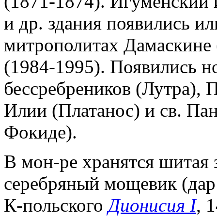
(1871-1874). Игуменский 
и др. здания появились и
митрополитах Дамаскине 
(1984-1995). Появились н
бессребреников (Лутра), 
Илии (Платанос) и св. Па
Фокиде).
В мон-ре хранятся шитая 
серебряный мощевик (дар
К-польского
Дионисия I
, 