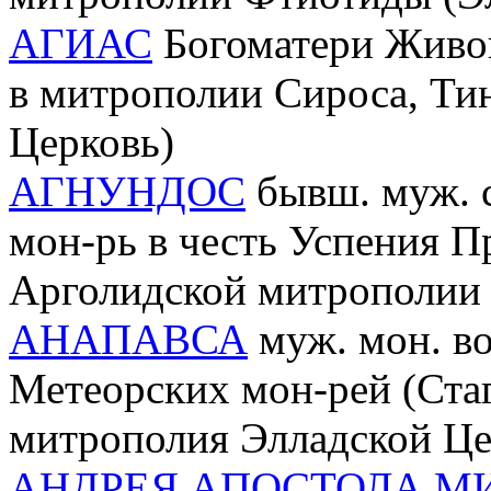
АГИАС
Богоматери Живо
в митрополии Сироса, Тин
Церковь)
АГНУНДОС
бывш. муж. 
мон-рь в честь Успения П
Арголидской митрополии 
АНАПАВСА
муж. мон. во
Метеорских мон-рей (Ста
митрополия Элладской Це
АНДРЕЯ АПОСТОЛА М