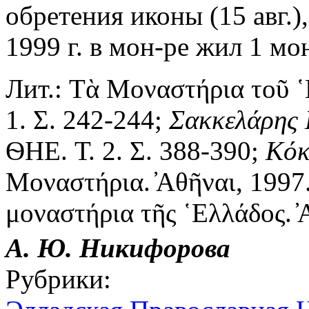
обретения иконы (15 авг.),
1999 г. в мон-ре жил 1 мо
Лит.:
Τὰ Μοναστήρια τοῦ ῾Ε
1. Σ. 242-244;
Σακκελάρης 
ѲНЕ. Т. 2. Σ. 388-390;
Κόκ
Μοναστήρια. ̓Αθῆναι, 1997.
μοναστήρια τῆς ῾Ελλάδος. ̓
А. Ю. Никифорова
Рубрики: