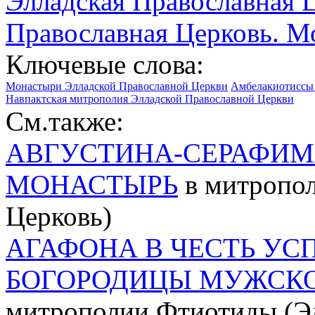
Элладская Православная 
Православная Церковь. М
Ключевые слова:
Монастыри Элладской Православной Церкви
Амбелакиотиссы 
Навпактская митрополия Элладской Православной Церкви
См.также:
АВГУСТИНА-СЕРАФИМ
МОНАСТЫРЬ
в митропол
Церковь)
АГАФОНА В ЧЕСТЬ УС
БОГОРОДИЦЫ МУЖСК
митрополии Фтиотиды (Эл