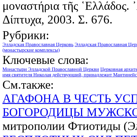
μοναστήρια τῆς ῾Ελλάδος. ᾿
Δίπτυχα, 2003. Σ. 676.
Рубрики:
Элладская Православная Церковь
Элладская Православная Цер
(монастырские комплексы)
Ключевые слова:
Монастыри Элладской Православной Церкви
Церковная архит
имя святителя Николая действующий, принадлежит Мантиней
См.также:
АГАФОНА В ЧЕСТЬ УС
БОГОРОДИЦЫ МУЖСК
митрополии Фтиотиды (Эл