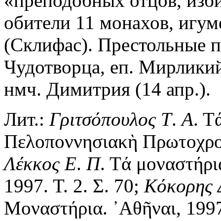
«преподобных отцов, изби
обители 11 монахов, игум
(Склифас). Престольные п
Чудотворца, еп. Мирликийс
нмч. Димитрия (14 апр.).
Лит.:
Γριτσόπουλος
Τ
.
Α
. Τ
Πελοποννησιακὴ Πρωτοχρονι
Λέκκος
Ε
.
Π
. Τά μοναστήρι
1997. Τ. 2. Σ. 70;
Κόκορης
Μοναστήρια. ᾿Αθῆναι, 1997