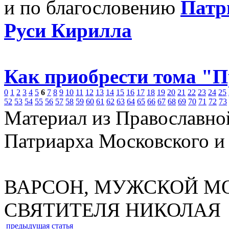
и по благословению
Патр
Руси Кирилла
Как приобрести тома "
0
1
2
3
4
5
6
7
8
9
10
11
12
13
14
15
16
17
18
19
20
21
22
23
24
25
52
53
54
55
56
57
58
59
60
61
62
63
64
65
66
67
68
69
70
71
72
73
Материал из Православно
Патриарха Московского и
ВАРСОН, МУЖСКОЙ М
СВЯТИТЕЛЯ НИКОЛАЯ
предыдущая статья