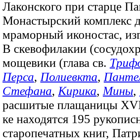
Лаконского при старце Па
Монастырский комплекс д
мраморный иконостас, изг
В скевофилакии (сосудох
мощевики (глава св.
Триф
Перса
,
Полиевкта
,
Панте
Стефана
,
Кирика
,
Мины
,
расшитые плащаницы XVII 
ке находятся 195 рукопис
старопечатных книг, Патр