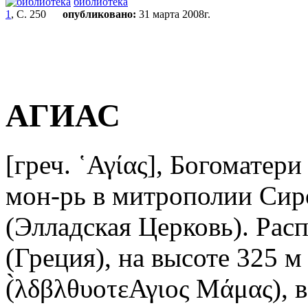
библиотека
1
, С. 250
опубликовано:
31 марта 2008г.
АГИАС
[греч. ῾Αγίας], Богомате
мон-рь в митрополии Сир
(Элладская Церковь). Рас
(Греция), на высоте 325 м
(̀λδβλθυοτεΑγιος Μάμας), в