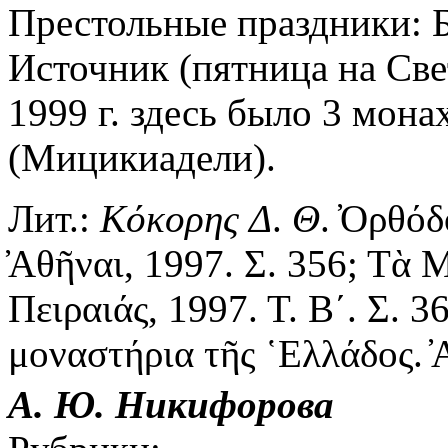
Престольные праздники:
Источник (пятница на Све
1999 г. здесь было 3 мона
(Мицикиадели).
Лит.:
Κόκορης
Δ
.
Θ
. ̓Ορθό
̓Αθῆναι, 1997. Σ. 356; Τὰ
Πειραιάς, 1997. Τ. Β´. Σ. 
μοναστήρια τῆς ῾Ελλάδος. ̓
А. Ю. Никифорова