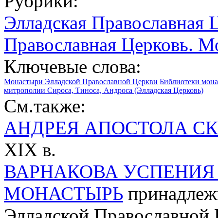
Рубрики:
Элладская Православная 
Православная Церковь. М
Ключевые слова:
Монастыри Элладской Православной Церкви
Библиотеки мона
митрополии Сироса, Тиноса, Андроса (Элладская Церковь)
См.также:
АНДРЕЯ АПОСТОЛА С
XIX в.
ВАРНАКОВА УСПЕНИЯ
МОНАСТЫРЬ
принадлеж
Элладской Православной