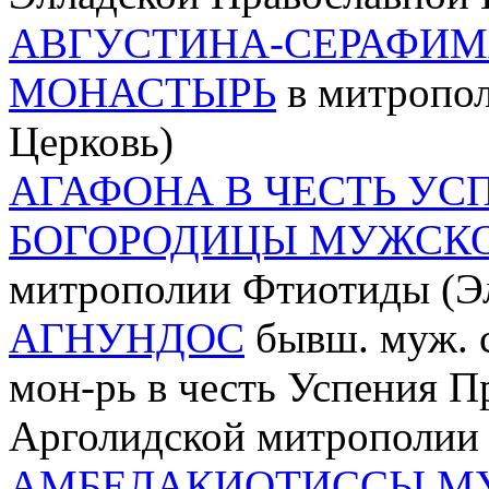
АВГУСТИНА-СЕРАФИМ
МОНАСТЫРЬ
в митропол
Церковь)
АГАФОНА В ЧЕСТЬ УС
БОГОРОДИЦЫ МУЖСК
митрополии Фтиотиды (Эл
АГНУНДОС
бывш. муж. 
мон-рь в честь Успения П
Арголидской митрополии 
АМБЕЛАКИОТИССЫ М