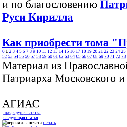
и по благословению
Патр
Руси Кирилла
Как приобрести тома "
0
1
2
3
4
5
6
7
8
9
10
11
12
13
14
15
16
17
18
19
20
21
22
23
24
25
52
53
54
55
56
57
58
59
60
61
62
63
64
65
66
67
68
69
70
71
72
73
Материал из Православно
Патриарха Московского и
АГИАС
предыдущая статья
следующая статья
печать