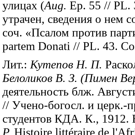
улицах (
Aug.
Ep. 55 // PL.
утрачен, сведения о нем 
соч. «Псалом против парти
partem Donati // PL. 43. Co
Лит.:
Кутепов Н. П.
Раскол
Белоликов В. З. (Пимен Ве
деятельность блж. Август
// Учено-богосл. и церк.
студентов КДА. К., 1912. 
P.
Histoire littéraire de l'Af