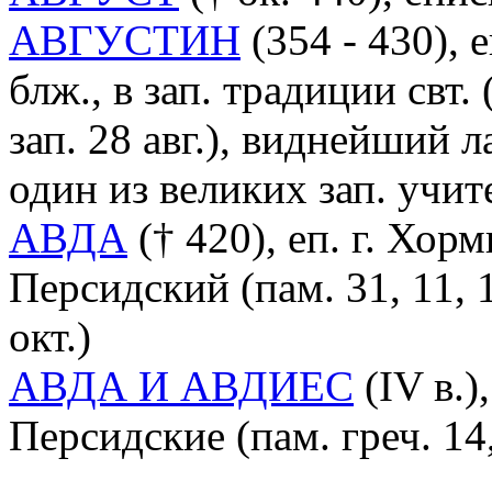
АВГУСТИН
(354 - 430),
блж., в зап. традиции свт.
зап. 28 авг.), виднейший 
один из великих зап. учи
АВДА
(† 420), еп. г. Хо
Персидский (пам. 31, 11, 1
окт.)
АВДА И АВДИЕС
(IV в.)
Персидские (пам. греч. 14,