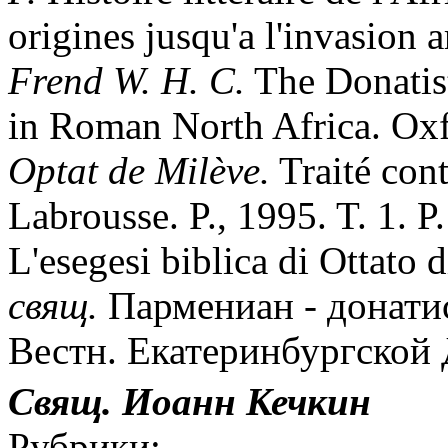
origines jusqu'a l'invasion a
Frend W. H. C.
The Donatis
in Roman North Africa. Oxf
Optat de Milève.
Traité cont
Labrousse. P., 1995. T. 1. P
L'esegesi biblica di Ottato 
свящ.
Пармениан - донатис
Вестн. Екатеринбургской Д
Свящ. Иоанн Кечкин
Рубрики: