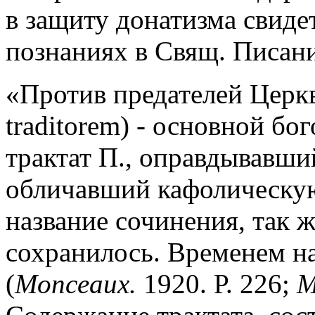
в защиту донатизма свид
познаниях в Свящ. Писании
«Против предателей Церкв
traditorem) - основной б
трактат П., оправдывавши
обличавший кафолическу
название сочинения, так ж
сохранилось. Временем на
(
Monceaux.
1920. Р. 226;
M