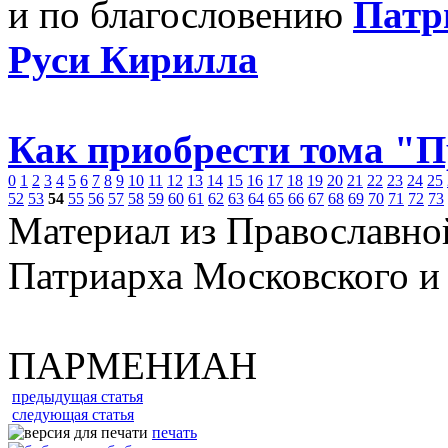
и по благословению
Патр
Руси Кирилла
Как приобрести тома "
0
1
2
3
4
5
6
7
8
9
10
11
12
13
14
15
16
17
18
19
20
21
22
23
24
25
52
53
54
55
56
57
58
59
60
61
62
63
64
65
66
67
68
69
70
71
72
73
Материал из Православно
Патриарха Московского и
ПАРМЕНИАН
предыдущая статья
следующая статья
печать