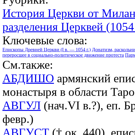
История Церкви от Миланск
разделения Церквей (1054 
Ключевые слова:
Епископы Древней Церкви (I в. — 1054 г.)
Донатизм, раскольнич
переросшее в социально-политическое движение протеста
Парм
См.также:
АБДИШО
армянский епис
монастыря в области Тар
АВГУЛ
(нач.VI в.?), еп. 
февр.)
АВГУСТ
(† ок. 440), епис