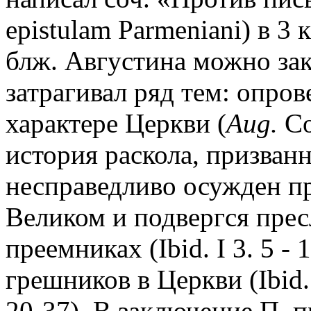
еpistulam Parmeniani) в 3
блж. Августина можно зак
затрагивал ряд тем: опро
характере Церкви (
Aug.
Con
история раскола, призванн
несправедливо осужден п
Великом и подвергся прес
преемниках (Ibid. I 3. 5 -
грешников в Церкви (Ibid. 
20-37). В заключение П. 