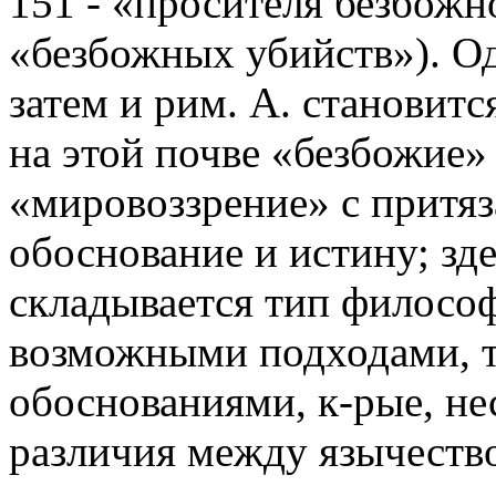
151 - «просителя безбожно
«безбожных убийств»). Од
затем и рим. А. становит
на этой почве «безбожие»
«мировоззрение» с притяз
обоснование и истину; зд
складывается тип философ
возможными подходами, т
обоснованиями, к-рые, н
различия между язычество