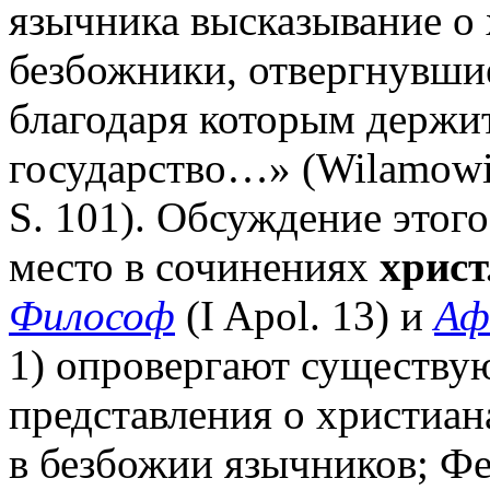
язычника высказывание о 
безбожники, отвергнувшие
благодаря которым держит
государство…» (Wilamowit
S. 101). Обсуждение этог
место в сочинениях
христ
Философ
(I Apol. 13) и
Аф
1) опровергают существу
представления о христиан
в безбожии язычников; Фео