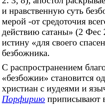
2. 3, 8), апостол раскрыв
и нравственную суть без
мерой -от средоточия всего
действию сатаны» (2 Фес 2
истину «для своего спасен
безбожника.
С распространением благо
«безбожии» становится од
христиан с иудеями и яз
Порфирию
приписывают в