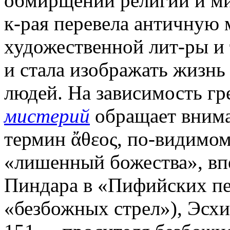
обмирщении религии и ми
к-рая перевела античную
художественной лит-ры и 
и стала изображать жизнь
людей. На зависимость гр
мистерий
обращает внима
термин ἄθεος, по-видимо
«лишенный божества», впе
Пиндара в «Пифийских песн
«безбожных стрел»), Эсхи