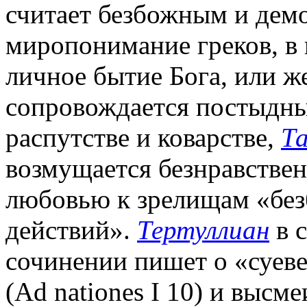
считает безбожным и дем
миропонимание греков, в 
личное бытие Бога, или ж
сопровождается постыдны
распутстве и коварстве,
Т
возмущается безнравстве
любовью к зрелищам «бе
действий».
Тертуллиан
в 
сочинении пишет о «суев
(Ad nationes I 10) и высме