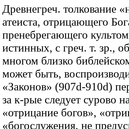
Древнегреч. толкование «н
атеиста, отрицающего Бог
пренебрегающего культом
истинных, с греч. т. зр., 
многом близко библейско
может быть, воспроизводи
«Законов» (907d-910d) пе
за к-рые следует сурово н
«отрицание богов», «отри
«богослужения, не преду