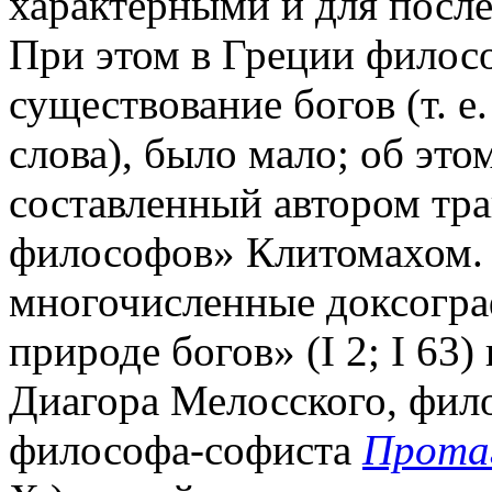
характерными и для посл
При этом в Греции филос
существование богов (т. е.
слова), было мало; об это
составленный автором тра
философов» Клитомахом
многочисленные доксогра
природе богов» (I 2; I 63)
Диагора Мелосского, фил
философа-софиста
Прота