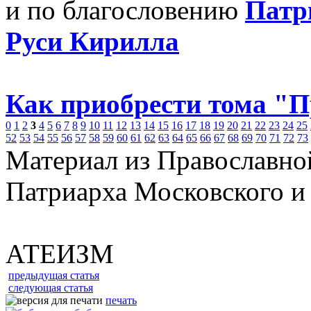
и по благословению
Патр
Руси Кирилла
Как приобрести тома "
0
1
2
3
4
5
6
7
8
9
10
11
12
13
14
15
16
17
18
19
20
21
22
23
24
25
52
53
54
55
56
57
58
59
60
61
62
63
64
65
66
67
68
69
70
71
72
73
Материал из Православно
Патриарха Московского и
АТЕИЗМ
предыдущая статья
следующая статья
печать