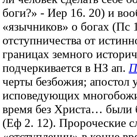
боги?» - Иер 16. 20) и во
«язычников» о богах (Пс 1
отступничества от истинн
границах земного истори
подчеркивается в НЗ ап.
П
черты безбожия; апостол 
исповедующих многобожие
время без Христа… были б
(Еф 2. 12). Пророческие с
«отступлении» в конце вр