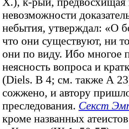
Х.), к-рый, предвосхищая
невозможности доказательс
небытия, утверждал: «О бо
что они существуют, ни тог
они по виду. Ибо многое п
неясность вопроса и крат
(Diels. B 4; см. также А 2
сожжено, и автору пришло
преследования.
Секст Эм
кроме названных атеисто