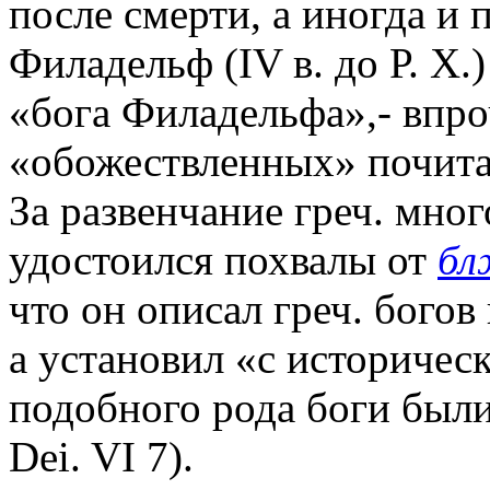
после смерти, а иногда и 
Филадельф (IV в. до Р. Х.
«бога Филадельфа»,- впроч
«обожествленных» почитал
За развенчание греч. мно
удостоился похвалы от
бл
что он описал греч. богов
а установил «с историчес
подобного рода боги были
Dei. VI 7).