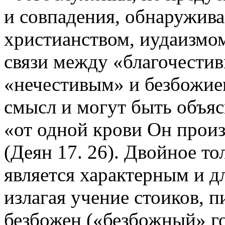
и совпадения, обнаружив
христианством, иудаизмо
связи между «благочестив
«нечестивым» и безбожием
смысл и могут быть объяс
«от одной крови Он прои
(Деян 17. 26). Двойное т
является характерным и д
излагая учение стоиков, 
безбожен («безбожный» го