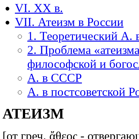
VI. XX в.
VII. Атеизм в России
1. Теоретический А. 
2. Проблема «атеизма
философской и богос
А. в СССР
А. в постсоветской Р
АТЕИЗМ
[от греч. ἄθεος - отверг