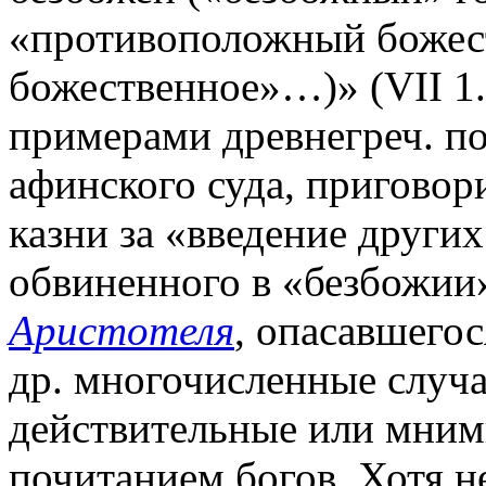
«противоположный божес
божественное»…)» (VII 1.
примерами древнегреч. п
афинского суда, пригово
казни за «введение других
обвиненного в «безбожии»
Аристотеля
, опасавшегос
др. многочисленные случа
действительные или мним
почитанием богов. Хотя н