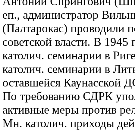
Антоний Спрингович (Шп
еп., администратор Виль
(Палтарокас) проводили п
советской власти. В 1945
католич. семинарии в Риге
католич. семинарии в Литв
оставшейся Каунасской Д
По требованию СДРК уп
активные меры против рели
Мн. католич. приходы дей