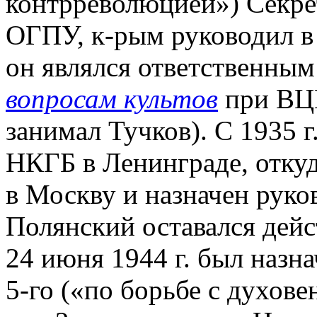
контрреволюцией») Секре
ОГПУ, к-рым руководил в
он являлся ответственны
вопросам культов
при ВЦИ
занимал Тучков). С 1935 
НКГБ в Ленинграде, откуд
в Москву и назначен рук
Полянский оставался де
24 июня 1944 г. был назн
5-го («по борьбе с духове