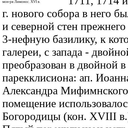
1711, 1714 и
мон-ря Лимонос. XVI в.
г. нового собора в него 
и северной стен прежнего
3-нефную базилику, к кот
галереи, с запада - двойно
преобразован в двойной в 
парекклисиона: ап. Иоанна 
Александра Мифимнского 
помещение использовалось
Богородицы (кон. XVIII в