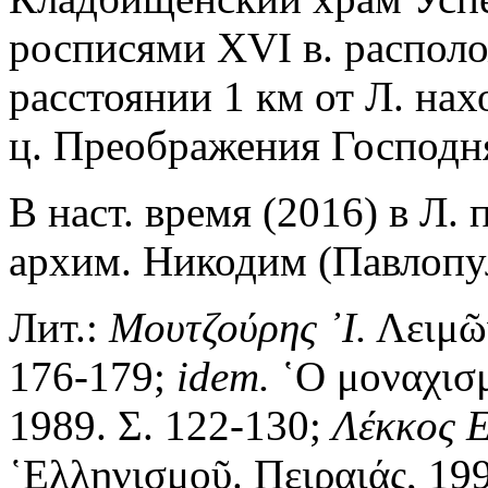
росписями XVI в. располо
расстоянии 1 км от Л. нах
ц. Преображения Господня 
В наст. время (2016) в Л.
архим. Никодим (Павлопуло
Лит.:
Μουτζούρης ᾿Ι.
Λειμῶν
176-179;
idem.
῾Ο μοναχισμ
1989. Σ. 122-130;
Λέκκος Ε
῾Ελληνισμοῦ. Πειραιάς, 199