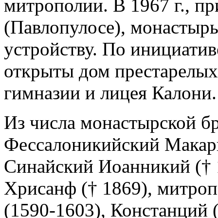
митрополии. В 1967 г., п
(Павлопулосе), монастыр
устройству. По инициатив
открыты дом престарелых
гимназии и лицея Калони.
Из числа монастырской б
Фессалоникийский Макари
Синайский Иоанникий († 
Хрисанф († 1869), митро
(1590-1603), Констанций 