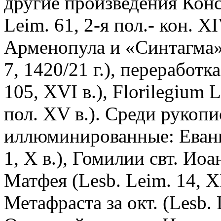
другие произведения Конс
Leim. 61, 2-я пол.- кон. 
Арменопула и «Синтагма»
7, 1420/21 г.), переработ
105, XVI в.), Florilegium 
пол. XV в.). Среди рукопи
иллюминированные: Еванг
1, Х в.), Гомилии свт. Иоа
Матфея (Lesb. Leim. 14, 
Метафраста за окт. (Lesb. L