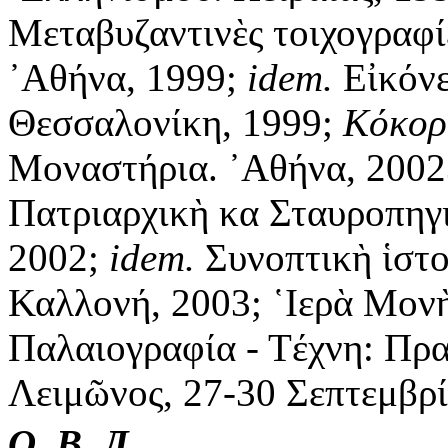
Μεταβυζαντινὲς τοιχογραφί
᾿Αθήνα, 1999;
idem.
Εἰκόνε
Θεσσαλονίκη, 1999;
Κόκορ
Μοναστήρια. ᾿Αθήνα, 2002
Πατριαρχικὴ κα Σταυροπηγ
2002;
idem.
Συνοπτικὴ ἱστο
Καλλονή, 2003; ῾Ιερὰ Μονὴ
Παλαιογραφία - Τέχνη: Πρα
Λειμῶνος, 27-30 Σεπτεμβρί
О. В. Л.