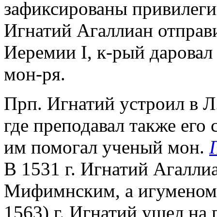
зафиксированы привилегии
Игнатий Агаллиан отправи
Иеремии I, к-рый даровал
мон-ря.
Прп. Игнатий устроил в Л
где преподавал также его
им помогал ученый мон.
В 1531 г. Игнатий Агалл
Мифимнским, а игуменом Л
1563) г. Игнатий ушел на 