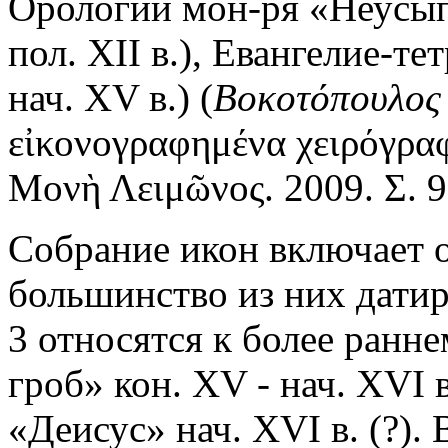
Орологий мон-ря «Неусып
пол. XII в.), Евангелие-тет
нач. XV в.) (
Βοκοτόπουλος 
εἰκονογραφημένα χειρόγραφ
Μονὴ Λειμῶνος. 2009. Σ. 9
Собрание икон включает о
большинство из них датир
3 относятся к более ранн
гроб» кон. XV - нач. XVI в
«Деисус» нач. XVI в. (?).