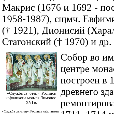
Макрис (1676 и 1692 - по
1958-1987), сщмч. Евфими
(† 1921), Дионисий (Хара
Стагонский († 1970) и др.
Собор во им
центре мона
построен в 1
древнего зд
«Служба св. отец». Роспись
кафоликона мон-ря Лимонос.
ремонтировал
XVI в.
«Служба св. отец». Роспись кафоликона