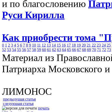
и по благословению
Патр
Руси Кирилла
Как приобрести тома "
0
1
2
3
4
5
6
7
8
9
10
11
12
13
14
15
16
17
18
19
20
21
22
23
24
25
52
53
54
55
56
57
58
59
60
61
62
63
64
65
66
67
68
69
70
71
72
73
Материал из Православно
Патриарха Московского и
ЛИМОНОС
предыдущая статья
следующая статья
печать