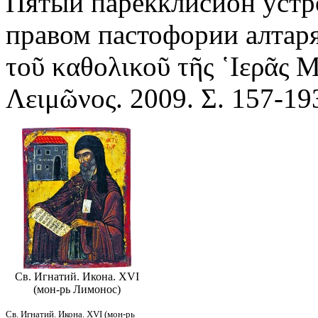
Пятый парекклисион устро
правом пастофории алтаря
τοῦ καθολικοῦ τῆς ῾Ιερᾶς 
Λειμῶνος. 2009. Σ. 157-19
Св. Игнатий. Икона. XVI
(мон-рь Лимонос)
Св. Игнатий. Икона. XVI (мон-рь