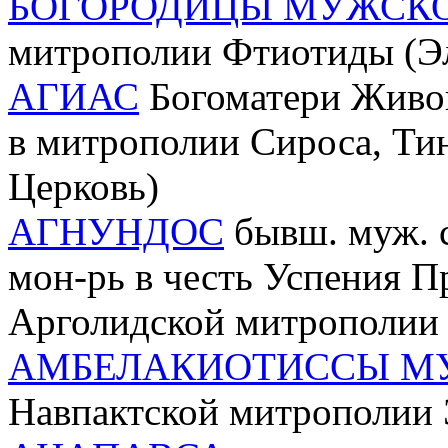
БОГОРОДИЦЫ МУЖСК
митрополии Фтиотиды (Эл
АГИАС
Богоматери Живо
в митрополии Сироса, Тин
Церковь)
АГНУНДОС
бывш. муж. 
мон-рь в честь Успения П
Арголидской митрополии 
АМБЕЛАКИОТИССЫ М
Навпактской митрополии 