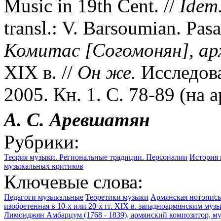
Music in 19th Cent. //
Idem
transl.: V. Barsoumian. Pas
Комитас [Согомонян], ар
XIX в. //
Он же.
Исследова
2005. Кн. 1. С. 78-89 (на ар
А. С. Аревшатян
Рубрики:
Теория музыки. Региональные традиции. Персоналии
История 
музыкальных критиков
Ключевые слова:
Педагоги музыкальные
Теоретики музыки
Армянская нотопись
изобретенная в 10-х или 20-х гг. XIX в. западноармянским 
Лимонджян Амбарцум (1768 - 1839), армянский композитор, му