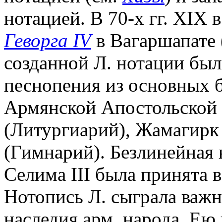
нотацией. В 70-х гг. XIX 
Геворга IV
в Вагаршапате
созданной Л. нотации был
песнопения из основных 
Армянской Апостольской 
(Литургиарий), Жамагирк
(Гимнарий). Безлинейная 
Селима III была принята 
Нотопись Л. сыграла важн
наследия арм. народа. Ею