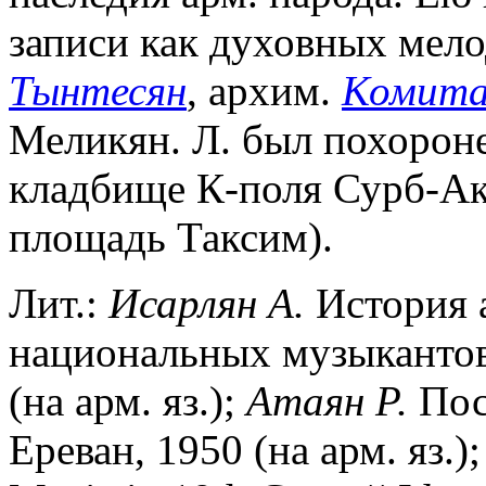
записи как духовных мело
Тынтесян
, архим.
Комита
Меликян. Л. был похорон
кладбище К-поля Сурб-Ако
площадь Таксим).
Лит.:
Исарлян А.
История 
национальных музыкантов,
(на арм. яз.);
Атаян Р.
Пос
Ереван, 1950 (на арм. яз.)