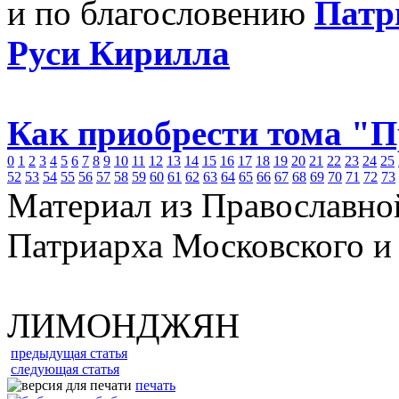
и по благословению
Патр
Руси Кирилла
Как приобрести тома "
0
1
2
3
4
5
6
7
8
9
10
11
12
13
14
15
16
17
18
19
20
21
22
23
24
25
52
53
54
55
56
57
58
59
60
61
62
63
64
65
66
67
68
69
70
71
72
73
Материал из Православно
Патриарха Московского и
ЛИМОНДЖЯН
предыдущая статья
следующая статья
печать