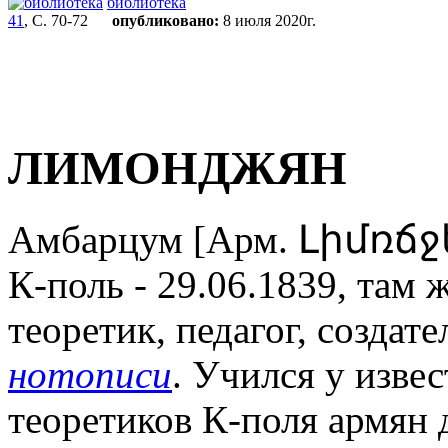
библиотека
41
, С. 70-72
опубликовано:
8 июля 2020г.
ЛИМОНДЖЯН
Амбарцум [Арм. Լիմռճջ
К-поль - 29.06.1839, там 
теоретик, педагог, создат
нотописи
. Учился у изве
теоретиков К-поля армян 