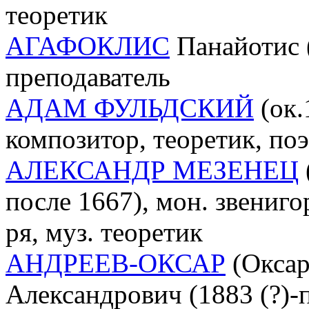
теоретик
АГАФОКЛИС
Панайотис (
преподаватель
АДАМ ФУЛЬДСКИЙ
(ок.
композитор, теоретик, поэ
АЛЕКСАНДР МЕЗЕНЕЦ
после 1667), мон. звениг
ря, муз. теоретик
АНДРЕЕВ-ОКСАР
(Оксар
Александрович (1883 (?)-п