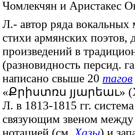
Чомлекчян и Аристакес О
Л.- автор ряда вокальных
стихи армянских поэтов,
произведений в традицио
(разновидность персид. га
написано свыше 20
тагов
«Քրիստռս յյարեաւ» (Хри
Л. в 1813-1815 гг. систем
связующим звеном между 
нотацией (см.
Хазы
) и за