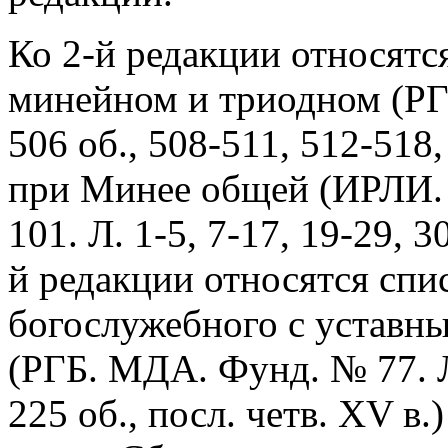
Ко 2-й редакции относятс
минейном и триодном (РГБ.
506 об., 508-511, 512-518, 
при Минее общей (ИРЛИ. 
101. Л. 1-5, 7-17, 19-29, 30
й редакции относятся спи
богослужебного с уставн
(РГБ. МДА. Фунд. № 77. Л.
225 об., посл. четв. XV в.