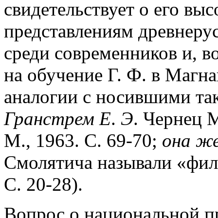
свидетельствует о его вы
представлениям древнерус
среди современников и, в
на обучение Г. Ф. в Магна
аналогии с носившими так
Гранстрем Е
.
Э
. Чернец 
М., 1963. С. 69-70;
она ж
Смолятича называли «фило
С. 20-28).
Вопрос о национальной пр