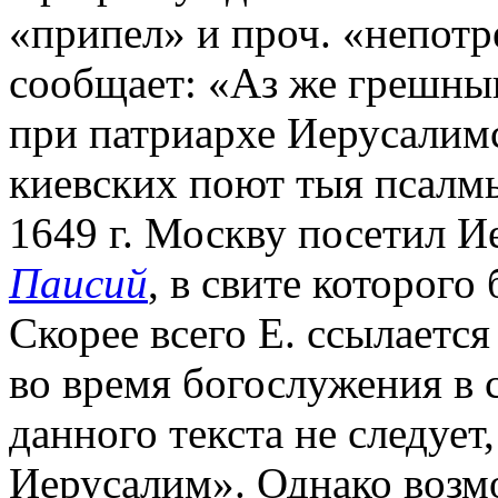
«припел» и проч. «непот
сообщает: «Аз же грешны
при патриархе Иерусалимс
киевских поют тыя псалмы
1649 г. Москву посетил 
Паисий
, в свите которого
Скорее всего Е. ссылаетс
во время богослужения в с
данного текста не следует
Иерусалим». Однако возмо