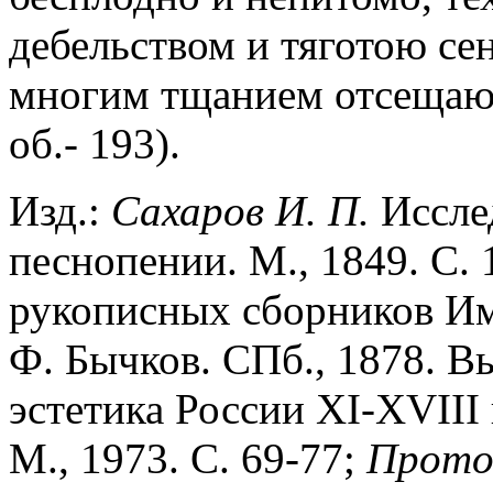
дебельством и тяготою се
многим тщанием отсещают 
об.- 193).
Изд.:
Сахаров
И.
П.
Исслед
песнопении. М., 1849. С. 
рукописных сборников Имп
Ф. Бычков. СПб., 1878. Вы
эстетика России XI-XVIII в
М., 1973. С. 69-77;
Прото