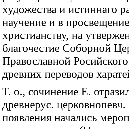
художества и истиннаго 
научение и в просвещени
христианству, на утверже
благочестие Соборной Це
Православной Росийского
древних переводов харат
Т. о., сочинение Е. отраз
древнерус. церковнопевч. 
появления начались меро