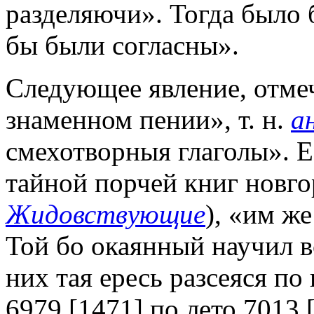
разделяючи». Тогда было 
бы были согласны».
Следующее явление, отмеч
знаменном пении», т. н.
а
смехотворныя глаголы».
Е
тайной порчей книг новго
Жидовствующие
), «им ж
Той бо окаянный научил 
них тая ересь разсеяся п
6979 [1471] по лето 7013 [