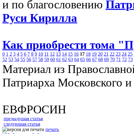
и по благословению
Патр
Руси Кирилла
Как приобрести тома "
0
1
2
3
4
5
6
7
8
9
10
11
12
13
14
15
16
17
18
19
20
21
22
23
24
25
52
53
54
55
56
57
58
59
60
61
62
63
64
65
66
67
68
69
70
71
72
73
Материал из Православно
Патриарха Московского и
ЕВФРОСИН
предыдущая статья
следующая статья
печать