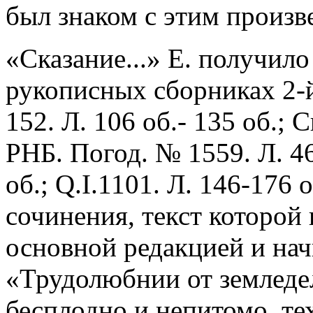
был знаком с этим произв
«Сказание...» Е. получил
рукописных сборниках 2-й
152. Л. 106 об.- 135 об.; С
РНБ. Погод. № 1559. Л. 46-
об.; Q.I.1101. Л. 146-176
сочинения, текст которой 
основной редакцией и нач
«Трудолюбнии от земледел
бесплодно и непитомо, те