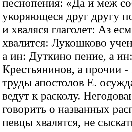
песнопения: «Да и меж с
укоряющеся друг другу по
и хваляся глаголет: Аз е
хвалится: Лукошково учени
а ин: Дуткино пение, а ин:
Крестьянинов, а прочии -
труды апостолов Е. осужд
ведут к расколу. Негодов
говорить о названных рас
певцы хвалятся, не сыскат