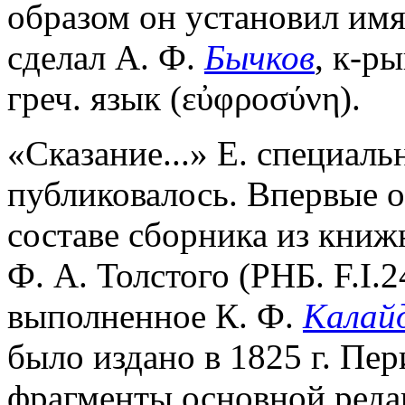
образом он установил имя
сделал А. Ф.
Бычков
, к-р
греч. язык (εὐφροσύνη).
«Сказание...» Е. специаль
публиковалось. Впервые 
составе сборника из книж
Ф. А. Толстого (РНБ. F.I.2
выполненное К. Ф.
Калай
было издано в 1825 г. Пе
фрагменты основной редак