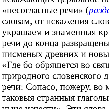
«несогласные речи» (
разд
словам, от искажения слов 
украшаем и знаменныя кр
речи до конца развращены
писменых древних и новых
«Где бо обрящется во св
природного словенского д
речи: Сопасо, пожеру, во
таковыя странныя глаголы
ныне изчести». Эти слова,