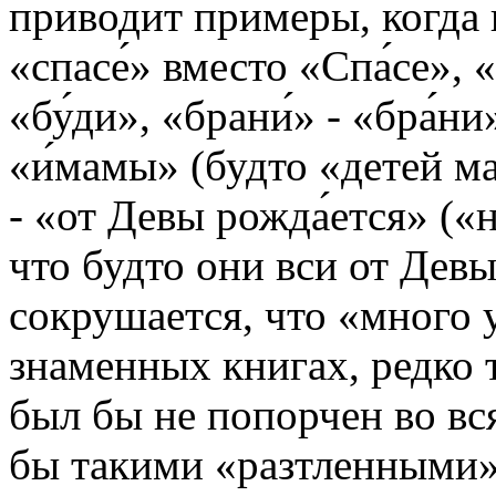
приводит примеры, когда
«спасе́» вместо «Спа́се», «
«бу́ди», «брани́» - «бра́ни
«и́мамы» (будто «детей ма
- «от Девы рожда́ется» («
что будто они вси от Девы
сокрушается, что «много у
знаменных книгах, редко 
был бы не попорчен во вс
бы такими «разтленными