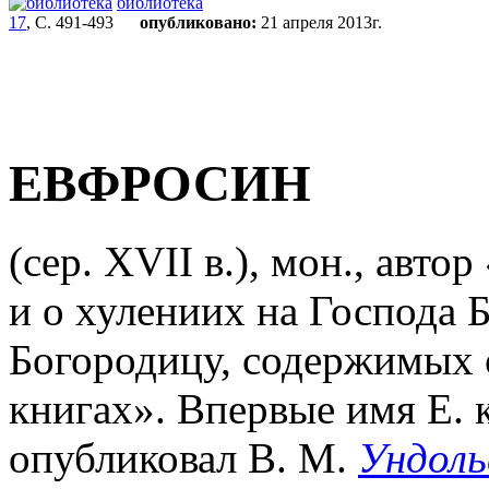
библиотека
17
, С. 491-493
опубликовано:
21 апреля 2013г.
ЕВФРОСИН
(сер. XVII в.), мон., авто
и о хулениих на Господа 
Богородицу, содержимых 
книгах». Впервые имя Е. к
опубликовал В. М.
Ундоль