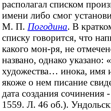
располагал списком произ
имени либо смог установи
М. П.
Погодина
. В кратк
списку говорится, что на
какого мон-ря, не отмече
названо, однако указано:
художества… инока, имя 
якоже о нем писание свид
дата создания сочинения -
1559. Л. 46 об.). Ундольс