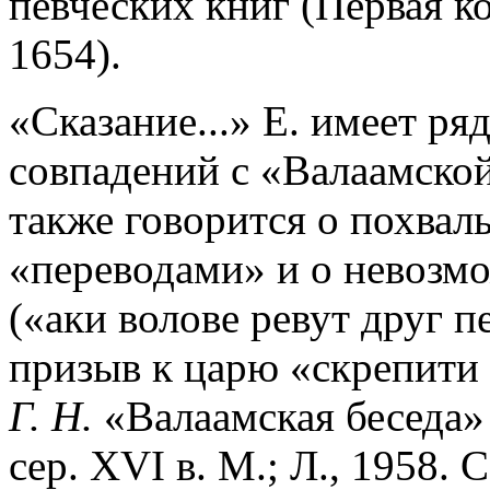
певческих книг (Первая к
1654).
«Сказание...» Е. имеет р
совпадений с «Валаамской 
также говорится о похвал
«переводами» и о невозм
(«аки волове ревут друг п
призыв к царю «скрепити 
Г. Н.
«Валаамская беседа»
сер. XVI в. М.; Л., 1958. 