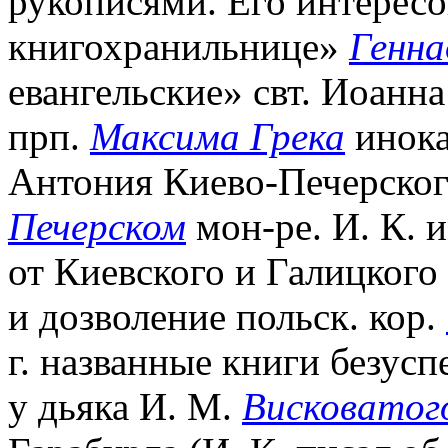
рукописями. Его интересо
книгохранильнице»
Генна
евангельские» свт. Иоанна
прп.
Максима Грека
инок
Антония Киево-Печерског
Печерском
мон-ре. И. К. 
от Киевского и Галицкого
и дозволение польск. кор.
г. названные книги безус
у дьяка И. М.
Висковатог