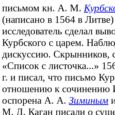
письмом кн. А. М.
Курбск
(написано в 1564 в Литве) 
исследователь сделал выв
Курбского с царем. Набл
дискуссию. Скрынников, 
«Список с листочка...» 156
г. и писал, что письмо Ку
отношению к сочинению И
оспорена А. А.
Зиминым
и
М. Д. Каган писали о су