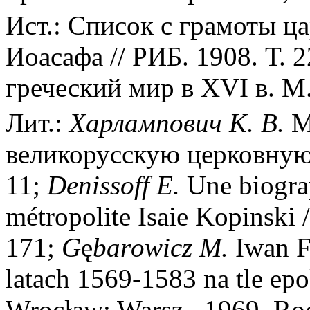
Ист.: Список с грамоты ц
Иоасафа // РИБ. 1908. Т. 2
греческий мир в XVI в. М.
Лит.:
Харлампович К. В.
М
великорусскую церковную ж
11;
Denissoff E.
Une biograp
métropolite Isaie Kopinski 
171;
G
ę
barоwiсz M.
Iwan F
latach 1569-1583 na tle epo
Wrocław; Warsz., 1969. Roc.