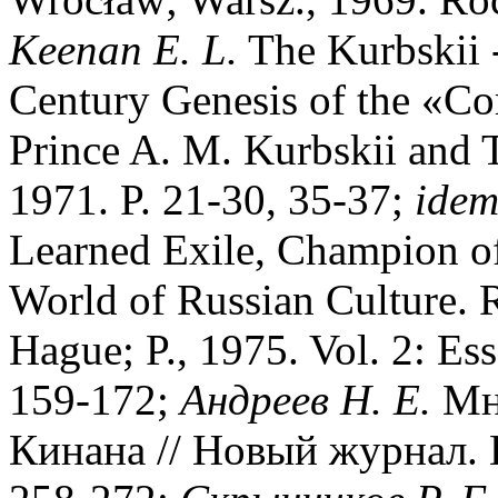
Кeenan E. L.
The Kurbskii 
Century Genesis of the «Co
Prince A. M. Kurbskii and T
1971. P. 21-30, 35-37;
idem
Learned Exile, Champion of
World of Russian Culture. 
Hague; P., 1975. Vol. 2: Es
159-172;
Андреев Н. Е.
Мни
Кинана // Новый журнал. Н.