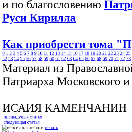
и по благословению
Патр
Руси Кирилла
Как приобрести тома "
0
1
2
3
4
5
6
7
8
9
10
11
12
13
14
15
16
17
18
19
20
21
22
23
24
25
52
53
54
55
56
57
58
59
60
61
62
63
64
65
66
67
68
69
70
71
72
73
Материал из Православно
Патриарха Московского и
ИСАИЯ КАМЕНЧАНИН
предыдущая статья
следующая статья
печать