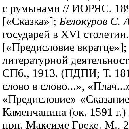
с румынами // ИОРЯС. 1896
[«Сказка»];
Белокуров С. А
государей в XVI столетии. 
[«Предисловие вкратце»]
литературной деятельнос
СПб., 1913. (ПДПИ; Т. 18
слово в слово...», «Плач..
«Предисловие»-«Сказание
Каменчанина (ок. 1591 г.) 
прп. Максиме Греке. М., 2