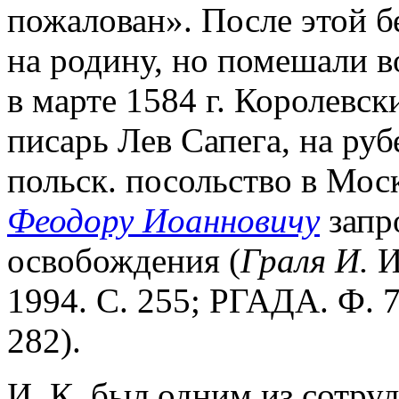
пожалован». После этой б
на родину, но помешали в
в марте 1584 г. Королевски
писарь Лев Сапега, на руб
польск. посольство в Мос
Феодору Иоанновичу
запро
освобождения (
Граля И.
И
1994. С. 255; РГАДА. Ф. 7
282).
И. К. был одним из сотру