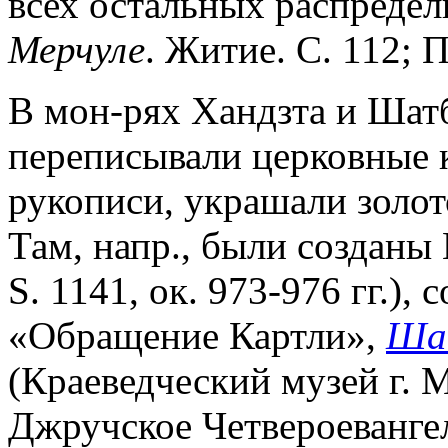
всех остальных распредел
Мерчуле
. Житие. С. 112; П
В мон-рях Хандзта и Шат
переписывали церковные 
рукописи, украшали золот
Там, напр., были созданы
S. 1141, ок. 973-976 гг.),
«Обращение Картли»,
Шат
(Краеведческий музей г. М
Джручское Четвероевангели