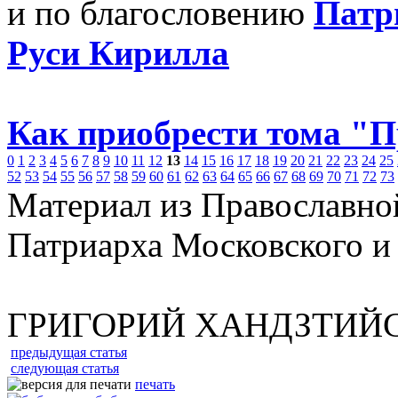
и по благословению
Патр
Руси Кирилла
Как приобрести тома "
0
1
2
3
4
5
6
7
8
9
10
11
12
13
14
15
16
17
18
19
20
21
22
23
24
25
52
53
54
55
56
57
58
59
60
61
62
63
64
65
66
67
68
69
70
71
72
73
Материал из Православно
Патриарха Московского и
ГРИГОРИЙ ХАНДЗТИЙ
предыдущая статья
следующая статья
печать