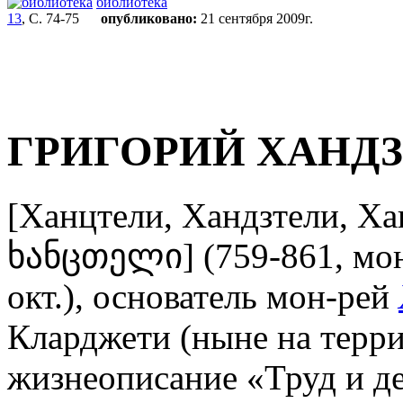
библиотека
13
, С. 74-75
опубликовано:
21 сентября 2009г.
ГРИГОРИЙ ХАНД
[Ханцтели, Хандзтели, Х
ხანცთელი] (759-861, мон-
окт.), основатель мон-рей
Кларджети (ныне на терри
жизнеописание «Труд и д