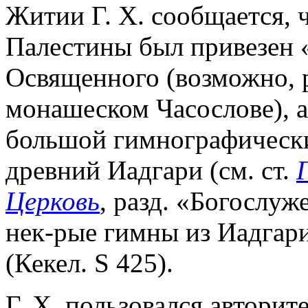
Житии Г. Х. сообщается, 
Палестины был привезен «
Освященного (возможно, р
монашеском Часослове), а
большой гимнографически
древний Иадгари (см. ст.
Церковь
, разд. «Богослу
нек-рые гимны из Иадгар
(Кекел. S 425).
Г. Х. пользовался авторит