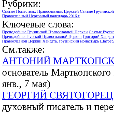
Рубрики:
Святые Поместных Православных Церквей
Святые Грузинско
Православный Церковный календарь 2016 г.
Ключевые слова:
Преподобные Грузинской Православной Церкви
Святые Русск
Преподобные Русской Православной Церкви
Григорий Хандзти
Православной Церкви
Хандзта, грузинский монастырь
Шатбер
См.также:
АНТОНИЙ МАРТКОПС
основатель Марткопского м
янв., 7 мая)
ГЕОРГИЙ СВЯТОГОРЕЦ
духовный писатель и пер