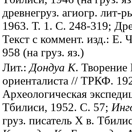
древнегруз. агиогр. лит-ры
1963. Т. 1. С. 248-319; Др
Текст с коммент. изд.: Е. 
958 (на груз. яз.)
Лит.:
Дондуа
К
. Творение 
ориенталиста // ТРКФ. 192
Археологическая экспеди
Тбилиси, 1952. С. 57;
Инг
груз. писатель X в. Тбили