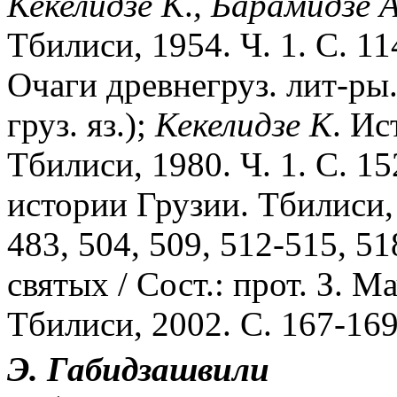
Кекелидзе
К
.
,
Барамидзе
Тбилиси, 1954. Ч. 1. С. 114
Очаги древнегруз. лит-ры. 
груз. яз.);
Кекелидзе
К
. Ис
Тбилиси, 1980. Ч. 1. С. 15
истории Грузии. Тбилиси, 1
483, 504, 509, 512-515, 5
святых / Сост.: прот. З. М
Тбилиси, 2002. С. 167-169
Э.
Габидзашвили