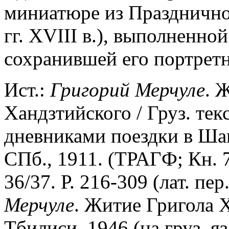
миниатюре из Праздничной
гг. XVIII в.), выполненно
сохранившей его портрет
Ист.:
Григорий
Мерчуле
. 
Хандзтийского / Груз. текст
дневниками поездки в Ша
СПб., 1911. (ТРАГФ; Кн. 
36/37. Р. 216-309 (лат. пер
Мерчуле
. Житие Григола Х
Тбилиси, 1946 (на груз. я