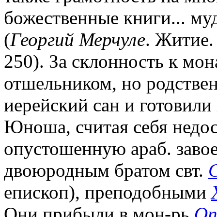
божественные книги... му
(
Георгий Мерчуле
. Житие.
250). За склонность к мо
отшельником, но родствен
иерейский сан и готовили
Юноша, считая себя недос
опустошенную араб. заво
двоюродным братом свт.
епископ), преподобными
Они прибыли в мон-рь
Оп