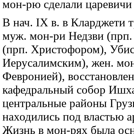
мон-рю сделали царевичи 
В нач. IX в. в Кларджети 
муж. мон-ри Недзви (прп
(прп. Христофором), Убис
Иерусалимским), жен. мо
Февронией), восстановле
кафедральный собор Ишхан
центральные районы Грузи
находились под властью а
Жизнь в мон-рях была осн