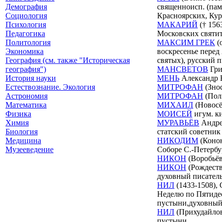
Демография
священноисп. (пам
Социология
Красноярских, Кур
Психология
МАКАРИЙ
(† 156
Педагогика
Московских святит
Политология
МАКСИМ ГРЕК
(
Экономика
воскресенье перед 
География (см. также "Историческая
святых), русский п
география")
МАНСВЕТОВ
Гри
История науки
МЕНЬ
Александр В
Естествознание. Экология
МИТРОФАН
(Знос
Астрономия
МИТРОФАН
(Пол
Математика
МИХАИЛ
(Новосё
Физика
МОИСЕЙ
игум. ки
Химия
МУРАВЬЁВ
Андрей
Биология
статский советник
Медицина
НИКОДИМ
(Конон
Музееведение
Соборе С.-Петербу
НИКОН
(Воробьёв
НИКОН
(Рождеств
духовный писатель
НИЛ
(1433-1508), 
Неделю по Пятидес
пустыни,духовный 
НИЛ
(Прихудайлов
пустыни