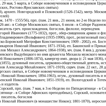
. 29 мая, 5 марта, в Соборе новомучеников и исповедников Цер
ских, Ростово-Ярославских святых)
3), архиеп. Новгородский и Псковский (1526-1542), митр. Московск
елей)
ок. 1470 - 1555/56), прп. (пам. 21 янв., 21 июня, во 2-ю Неделю
26 авг.- в Соборе Московских святых, 6 июля - в Соборе Радонеж
исатель греч. происхождения, богослов, филолог, переводчик
горий Иванович (1775-1832), прот., обер-священник армии и фл
ладимирович (Вольфович) (1935-1990), прот., религиозный пис
ко-Боровский Митрофан Константинович; 1909 - 2002), еп. Бос
икарпов Николай Иванович; 1871-1934), еп. Бакинский и Прика
лов Михаил Александрович; 1864-1938), мч. (пам. 8 янв.), духов
евского Выдубицкого во имя архангела Михаила мужского монасты
 Николаевич (1806-1874), камергер имп. двора (с 21 мая 1836)
 (1855), духовный писатель, церковно-общественный деятель, и
ов Александр Михайлович; 1871-1919), сщмч. (пам. 22 окт., 28 
ргских святых, в Соборе новомучеников и исповедников Церкви 
 Николай Николаевич; 1894-1963), игум., духовный писатель и 
енский Николай Иванович; 1851-1919), еп. Вологодский и Тотемс
 и издатель
Сорский, прп. (пам. 7 мая, в 3-ю Неделю по Пятидесятнице - в 
ятнице - в Соборе Афонских преподобных), Сорский, основате
писатель, богослов
 Николай Иванович (в монашестве Никон); 1801-1870), иеросхим