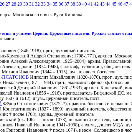
26
27
28
29
30
31
32
33
34
35
36
37
38
39
40
41
42
43
44
45
46
47
4
иарха Московского и всея Руси Кирилла
 отцы и учители Церкви. Церковные писатели. Русские святые отцы
соналии
анович (1846-1918), прот., духовный писатель
тис-Каменский Андрей Степанович; 1708-1771), архиеп. Москов
дин Алексей Александрович; 1925–2004), архим. Православной 
Александрович (1874-1948), философ, публицист, общ. деятель
Й
Михаил Иванович (1844 – 1915), рус. правосл. богослов
-ПЛАТОНОВ
Ипполит Михайлович (1820-1870), прот., дух. пис
 Николаевич (1871- 1944), прот., экономист, философ, богослов
шевский Дмитрий Иванович; 1861-1933), архиеп. Каневский, вик
колай Иванович (1856 - 1916), преподаватель Вифанской ДС, ма
у 1607 и 1612), игум., церковный писатель, поэт
Й
Фёдор Стратоникович (1875 -?), правосл. богослов и церковны
 Константинович (1827 - 1899), духовный писатель, общественн
ий; † после 1708), архим., духовный писатель
иевский (ок. 1062 — после 1073), церковный писатель, канонист
ников Николай Иванович; 1941–1998), архим., доцент МДА, дух
ов Григорий Иванович; † после 1674), иером. Соловецкого в чес