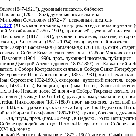
льич (1847-1921?), духовный писатель, библеист
Павловна (1795 - 1863), духовная писательница
Митрофан Семенович (1872 - ?), церковный писатель
ОСОФ
(XI в.), мон.-книжник, автор цикла седмичных поучений (
ий Михайлович (1850 - 1903), протоиерей, духовный писатель, 
Васильевич (1817 - 1891), духовный писатель, издатель, историк
ександр Викторович (1881 - 1934), свящ., духовный писатель
кий Захария Васильевич (Богданович); 1768-1833), схим., старец,
святых, в Соборе Кемеровских святых и в Соборе Московских с
Павлович (1904 - 1990), прот., духовный писатель, публицист
нинов Дмитрий Александрович; 1807-1867), еп. Кавказский и Чер
вятых, в Соборе Костромских святых, в Соборе Санкт-Петербург
игуровский Иван Аполлонович; 1863 - 1931), митр. Пекинский 
ван Сергеевич; 1932-1991), схиархим., духовный писатель, цер
ан; 1439 - 1515), Волоцкий, прп. (пам. 9 сент., 18 окт.- обрете
ых, в 1-ю Неделю после 29 июня - в Соборе Тверских святых, в 
анович († между 1539 и 1545), рус. дипломат, окольничий, пис
тефан Никифорович (1817-1889), прот., миссионер, духовный п
е 1183), еп. Туровский, свт. (пам. 28 апр., в 3-ю Неделю по Пят
айцев Кирилл Иосифович; 1887-1975), архим., богослов, духовн
-1570), игум., прмч. (пам. 20 февр., в Неделю 3-ю по Пятидесят
 Соборе преподобных отцов Псково-Печерских и и в Соборе свя
 XVI в.), монах
ецкий Валентин Феликсович 1877 - 1961), архиеп. Симферопол