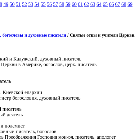
8
49
50
51
52
53
54
55
56
57
58
59
60
61
62
63
64
65
66
67
68
69
, богословы и духовные писатели
/ Святые отцы и учители Церкви.
ский и Калужский, духовный писатель
Церкви в Америке, богослов, церк. писатель
атель
. Киевской епархии
гистр богословия, духовный писатель
й писатель
ый деятель
 и полемист
овный писатель, богослов
ть Преображения Господня мон-ря, писатель, апологет