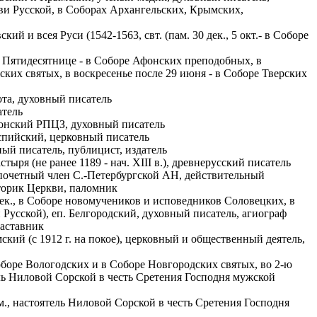
кви Русской, в Соборах Архангельских, Крымских,
ий и всея Руси (1542-1563, свт. (пам. 30 дек., 5 окт.- в Соборе
 по Пятидесятнице - в Соборе Афонских преподобных, в
ских святых, в воскресенье после 29 июня - в Соборе Тверских
ота, духовный писатель
атель
тонский РПЦЗ, духовный писатель
спийский, церковный писатель
ный писатель, публицист, издатель
ря (не ранее 1189 - нач. XIII в.), древнерусский писатель
, почетный член С.-Петербургской АН, действительный
сторик Церкви, паломник
дек., в Соборе новомучеников и исповедников Соловецких, в
Русской), еп. Белгородский, духовный писатель, агиограф
наставник
кий (с 1912 г. на покое), церковный и общественный деятель,
Соборе Вологодских и в Соборе Новгородских святых, во 2-ю
ль Ниловой Сорской в честь Сретения Господня мужской
., настоятель Ниловой Сорской в честь Сретения Господня