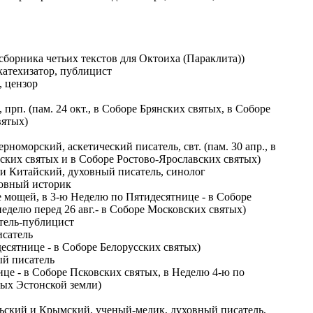
сборника четьих текстов для Октоиха (Параклита))
катехизатор, публицист
, цензор
 прп. (пам. 24 окт., в Соборе Брянских святых, в Соборе
вятых)
номорский, аскетический писатель, свт. (пам. 30 апр., в
ских святых и в Соборе Ростово-Ярославских святых)
и Китайский, духовный писатель, синолог
ковный историк
ние мощей, в 3-ю Неделю по Пятидесятнице - в Соборе
неделю перед 26 авг.- в Соборе Московских святых)
атель-публицист
исатель
идесятнице - в Соборе Белорусских святых)
ый писатель
нице - в Соборе Псковских святых, в Неделю 4-ю по
тых Эстонской земли)
ьский и Крымский, ученый-медик, духовный писатель,