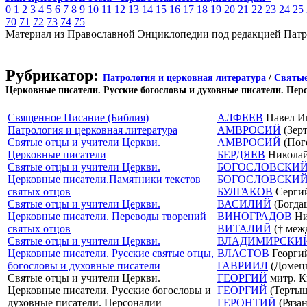
0
1
2
3
4
5
6
7
8
9
10
11
12
13
14
15
16
17
18
19
20
21
22
23
24
25
70
71
72
73
74
75
Материал из Православной Энциклопедии под редакцией Патр
Рубрикатор:
Патрология и церковная литература
/
Святые
Церковные писатели. Русские богословы и духовные писатели. Пер
Священное Писание (Библия)
АЛФЕЕВ
Павел Ив
Патрология и церковная литература
АМВРОСИЙ
(Зер
Святые отцы и учители Церкви.
АМВРОСИЙ
(Пого
Церковные писатели
БЕРДЯЕВ
Николай 
Святые отцы и учители Церкви.
БОГОСЛОВСКИ
Церковные писатели.Памятники текстов
БОГОСЛОВСКИЙ
святых отцов
БУЛГАКОВ
Сергий
Святые отцы и учители Церкви.
ВАСИЛИЙ
(Богда
Церковные писатели. Переводы творений
ВИНОГРАДОВ
Ни
святых отцов
ВИТАЛИЙ
(† межд
Святые отцы и учители Церкви.
ВЛАДИМИРСКИ
Церковные писатели. Русские святые отцы,
ВЛАСТОВ
Георгий
богословы и духовные писатели
ГАВРИИЛ
(Домецк
Святые отцы и учители Церкви.
ГЕОРГИЙ
митр. К
Церковные писатели. Русские богословы и
ГЕОРГИЙ
(Тертыш
духовные писатели. Персоналии
ГЕРОНТИЙ
(Рязан