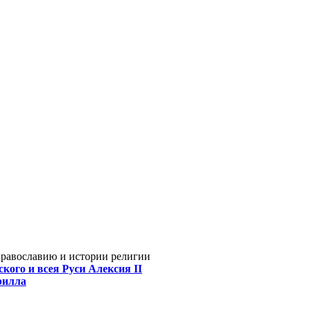
Православию и истории религии
кого и всея Руси Алексия II
рилла