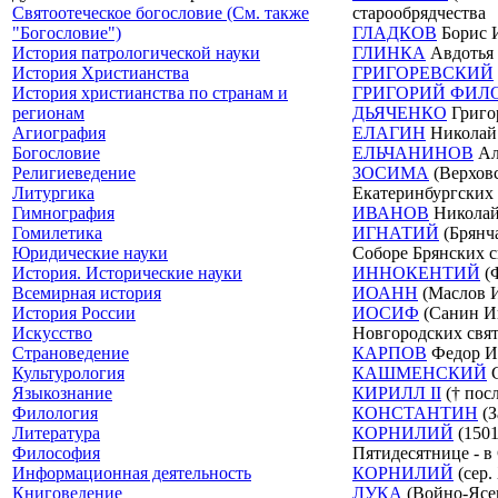
Святоотеческое богословие (См. также
старообрядчества
"Богословие")
ГЛАДКОВ
Борис И
История патрологической науки
ГЛИНКА
Авдотья 
История Христианства
ГРИГОРЕВСКИЙ
История христианства по странам и
ГРИГОРИЙ ФИЛ
регионам
ДЬЯЧЕНКО
Григор
Агиография
ЕЛАГИН
Николай 
Богословие
ЕЛЬЧАНИНОВ
Ал
Религиеведение
ЗОСИМА
(Верховс
Литургика
Екатеринбургских 
Гимнография
ИВАНОВ
Николай 
Гомилетика
ИГНАТИЙ
(Брянча
Юридические науки
Соборе Брянских с
История. Исторические науки
ИННОКЕНТИЙ
(Ф
Всемирная история
ИОАНН
(Маслов И
История России
ИОСИФ
(Санин Ив
Искусство
Новгородских свят
Страноведение
КАРПОВ
Федор Ив
Культурология
КАШМЕНСКИЙ
С
Языкознание
КИРИЛЛ II
(† посл
Филология
КОНСТАНТИН
(З
Литература
КОРНИЛИЙ
(1501
Философия
Пятидесятнице - в
Информационная деятельность
КОРНИЛИЙ
(сер.
Книговедение
ЛУКА
(Войно-Ясен