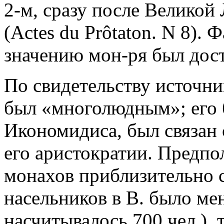
2-м, сразу после Великой
(Actes du Prôtaton. N 8). 
значению мон-ря был дост
По свидетельству источник
был «многолюдным»; его 
Икономидиса, был связан 
его аристократии. Предпо
монахов приблизительно с
насельников в В. было ме
насчитывалось 700 чел.), 