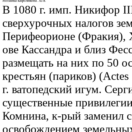
Мозаика кафоликона. XI в.
В 1080 г. имп. Никифор II
сверхурочных налогов зем
Перифеорионе (Фракия), Х
ове Кассандра и близ Фес
размещать на них по 50 о
крестьян (париков) (Actes 
г. ватопедский игум. Сер
существенные привилегии 
Комнина, к-рый заменил 
освобождением земельных