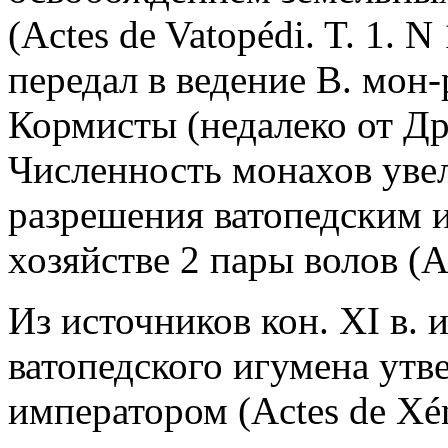
(Actes de Vatopédi. T. 1. N
передал в ведение В. мон-
Кормисты (недалеко от Др
Численность монахов увел
разрешения ватопедским 
хозяйстве 2 пары волов (Ac
Из источников кон. XI в. 
ватопедского игумена утв
императором (Actes de Xén