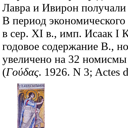
Лавра и Ивирон получали 
В период экономического
в сер. XI в., имп. Исаак 
годовое содержание В., но
увеличено на 32 номисмы (
(
Γούδας
.
1926. N 3; Actes d