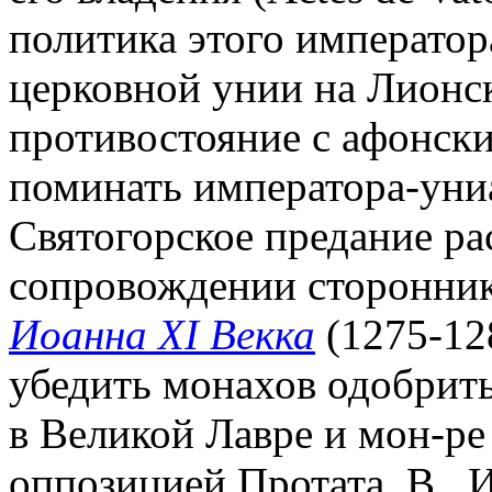
политика этого император
церковной унии на Лионск
противостояние с афонск
поминать императора-униа
Святогорское предание ра
сопровождении сторонник
Иоанна XI Векка
(1275-12
убедить монахов одобрить
в Великой Лавре и мон-ре
оппозицией Протата, В., 