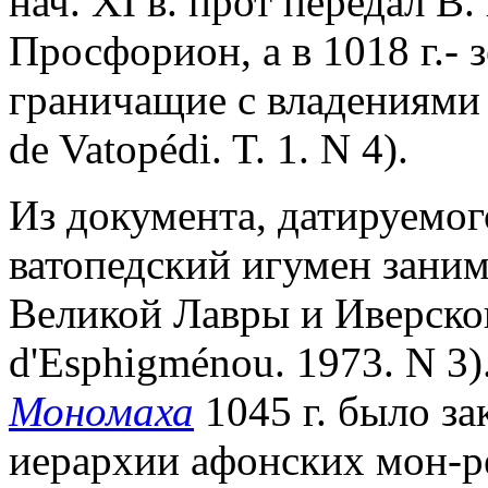
нач. XI в. прот передал В
Просфорион, а в 1018 г.- 
граничащие с владениями 
de Vatopédi. T. 1. N 4).
Из документа, датируемого 
ватопедский игумен заним
Великой Лавры и Иверског
d'Esphigménou. 1973. N 3
Мономаха
1045 г. было за
иерархии афонских мон-ре