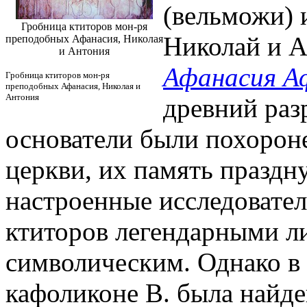
(вельможи) 
Гробница ктиторов мон-ря
Николай и А
преподобных Афанасия, Николая
и Антония
Афанасия А
Гробница ктиторов мон-ря
преподобных Афанасия, Николая и
Антония
древний раз
основатели были похорон
церкви, их память праздн
настроенные исследовател
ктиторов легендарными ли
символическим. Однако в 
кафоликоне В. была найде