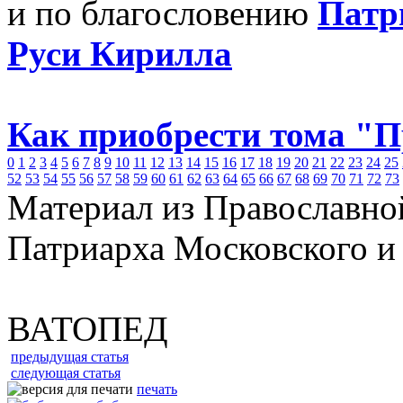
и по благословению
Патр
Руси Кирилла
Как приобрести тома "
0
1
2
3
4
5
6
7
8
9
10
11
12
13
14
15
16
17
18
19
20
21
22
23
24
25
52
53
54
55
56
57
58
59
60
61
62
63
64
65
66
67
68
69
70
71
72
73
Материал из Православно
Патриарха Московского и
ВАТОПЕД
предыдущая статья
следующая статья
печать