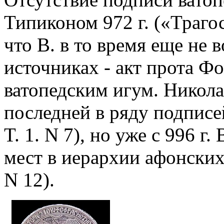
Типиконом 972 г. («Траго
что В. в то время еще не 
источниках - акт прота Ф
ватопедским игум. Никола
последней в ряду подписей
T. 1. N 7), но уже с 996 г
мест в иерархии афонских 
N 12).