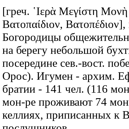
[греч. ῾Ιερὰ Μεγίστη Μονὴ
Βατοπαίδιον, Βατοπέδιον],
Богородицы общежительн
на берегу небольшой бух
посередине сев.-вост. по
Орос). Игумен - архим. Е
братии - 141 чел. (116 мо
мон-ре проживают 74 мон
келлиях, приписанных к В.
послушников.