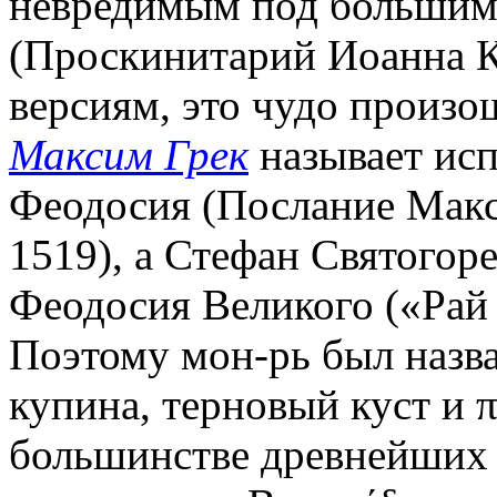
невредимым под большим
(Проскинитарий Иоанна К
версиям, это чудо произо
Максим Грек
называет исп
Феодосия (Послание Макси
1519), а Стефан Святогор
Феодосия Великого («Рай
Поэтому мон-рь был назван
купина, терновый куст и πα
большинстве древнейших 