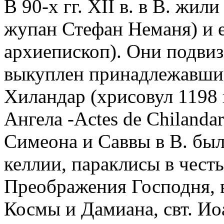
В 90-х гг. XII в. в В. жил
жупан Стефан Неманя) и ег
архиепископ). Они подвиз
выкуплен принадлежавши
Хиландар (хрисовул 1198 г
Ангела -Actes de Chilandar
Симеона и Саввы в В. был
келлии, параклисы в чест
Преображения Господня, в
Космы и Дамиана, свт. Иоа