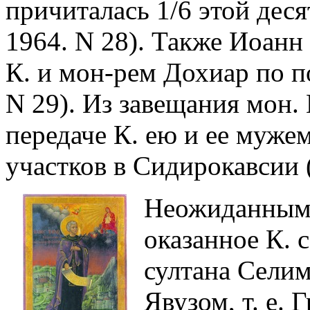
причиталась 1/6 этой деся
1964. N 28). Также Иоанн
К. и мон-рем Дохиар по п
N 29). Из завещания мон.
передаче К. ею и ее муже
участков в Сидирокавсии (
Неожиданным 
оказанное К. 
султана Селим
Явузом, т. е. 