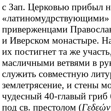
с Зап. Церковью прибыл 
«латиномудрствующими» с
приверженцами Православи
и Иверском монастыре. На
их постигнет та же участь
масличными ветвями в рук
служить совместную лит
землетрясение, и стены м
чудесный 40-главый гриб 
под св. престолом (
Γεδεών