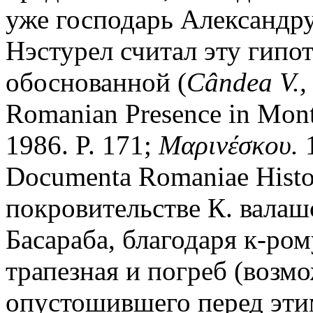
уже господарь Александру
Нэстурел считал эту гипо
обоснованной (
C
â
ndea V.,
Romanian Presence in Mont
1986. P. 171;
Μαρινέσκου.
1
Documenta Romaniae Histor
покровительстве К. валаш
Басараба, благодаря к-ро
трапезная и погреб (возм
опустошившего перед этим