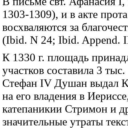
В письме свт. Афанасия I,
1303-1309), и в акте прот
восхваляются за благочес
(Ibid. N 24; Ibid. Append. I
К 1330 г. площадь прина
участков составила 3 тыс. 
Стефан IV Душан выдал К
на его владения в Иериссе
катепаникии Стримон и др.
значительные утраты тек