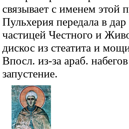
связывает с именем этой 
Пульхерия передала в дар
частицей Честного и Жив
дискос из стеатита и мощ
Впосл. из-за араб. набего
запустение.