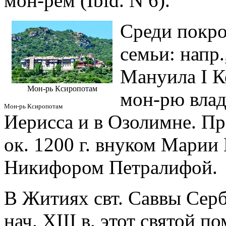
мон-рем (Ibid. N 6).
Среди покро
семьи: напр.
Мануила I К
Мон-рь Ксиропотам
мон-рю влад
Мон-рь Ксиропотам
Иерисса и в Озолимне. П
ок. 1200 г. внуком Марии
Никифором Петралифой.
В Житиях свт. Саввы Сербс
нач. XIII в. этот святой п