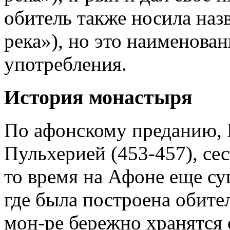
обитель также носила наз
река»), но это наименова
употребления.
История монастыря
По афонскому преданию, К
Пульхерией (453-457), се
то время на Афоне еще су
где была построена обител
мон-ре бережно хранятся 