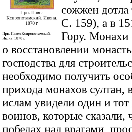
сожжен дотла 
Прп. Павел
Ксиропотамский. Икона.
С. 159), а в 1
1870 г.
Гору. Монахи 
Прп. Павел Ксиропотамский.
Икона. 1870 г.
о восстановлении монастыр
господства для строитель
необходимо получить осо
прихода монахов султан, 
ислам увидели один и тот 
воинов, которые сказали,
победах над врагами, прос