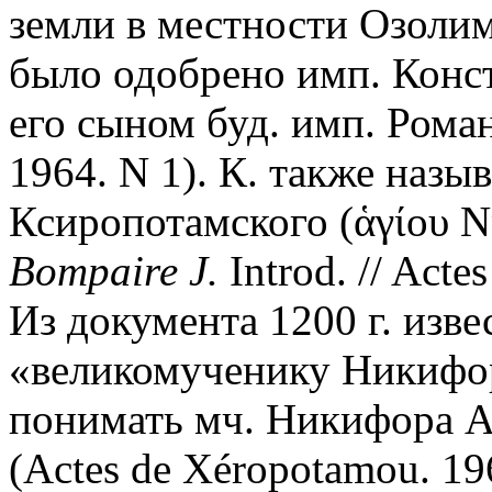
земли в местности Озолим
было одобрено имп. Конс
его сыном буд. имп. Роман
1964. N 1). К. также наз
Ксиропотамского (ἁγίου Ν
Bompaire J.
Introd. // Acte
Из документа 1200 г. изве
«великомученику Никифор
понимать мч. Никифора Ан
(Actes de Xéropotamou. 1