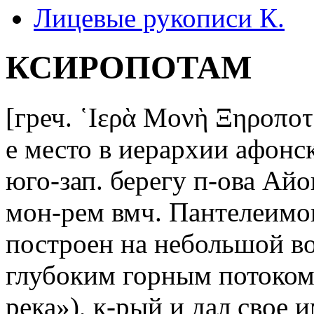
Лицевые рукописи К.
КСИРОПОТАМ
[греч. ῾Ιερὰ Μονὴ Ξηροπο
е место в иерархии афонс
юго-зап. берегу п-ова Ай
мон-рем вмч. Пантелеимо
построен на небольшой в
глубоким горным потоком 
река»), к-рый и дал свое 