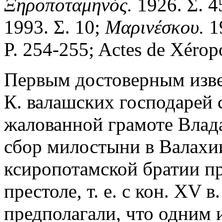
Ξηροποταμηνός.
1926. Σ. 4
1993. Σ. 10;
Μαρινέσκου.
19
P. 254-255; Actes de Xérop
Первым достоверным изв
К. валашских господарей 
жалованной грамоте Влада 
сбор милостыни в Валахи
ксиропотамской братии п
престоле, т. е. с кон. XV 
предполагали, что одним 