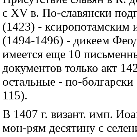
с XV в. По-славянски под
(1423) - ксиропотамским 
(1494-1496) - дикеем Феод
имеется еще 10 письменны
документов только акт 142
остальные - по-болгарски 
115).
В 1407 г. визант. имп. Ио
мон-рям десятину с селен