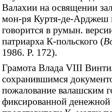
Валахии на освящении за
мон-ря Куртя-де-Арджеш 
говорится в румын. версии
патриарха К-польского (
B
1986. P. 172).
Грамота Влада VIII Винти
сохранившимся документо
пожалование валашским 
фиксированной денежной 