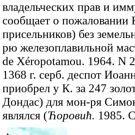
владельческих прав и им
сообщает о пожаловании 
присельников) без земель
рю железоплавильной маст
de Xéropotamou. 1964. N 
1368 г. серб. деспот Иоа
приобрел у К. за 247 зол
Дондас) для мон-ря Симон
являлся (
Ћоровић.
1985. С