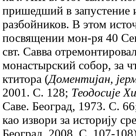
пришедший в запустение 
разбойников. В этом исто
посвящении мон-ря 40 Сев
свт. Савва отремонтирова
монастырский собор, за ч
ктитора (
Доментиjан, jерм
2001. С. 128;
Теодосиjе Х
Саве. Београд, 1973. С. 6
као извори за историjу с
Београд, 2008. С. 107-10