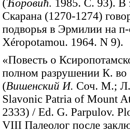
(
Ћоровић.
1985. С. 93). В
Скарана (1270-1274) говор
подворья в Эрмилии на п-
Xéropotamou. 1964. N 9).
«Повесть о Ксиропотамск
полном разрушении К. во 2-
(
Вишенский И.
Соч. М.; Л.
Slavonic Patria of Mount
2333) / Ed. G. Parpulov. P
VIII Палеолог после закл