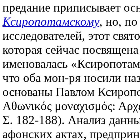
предание приписывает ос
Ксиропотамскому
, но, п
исследователей, этот свят
которая сейчас посвящена 
именовалась «Ксиропотам»
что оба мон-ря носили на
основаны Павлом Ксиропо
Αθωνικός μοναχισμός: Αρχέ
Σ. 182-188). Анализ данн
афонских актах, предприн