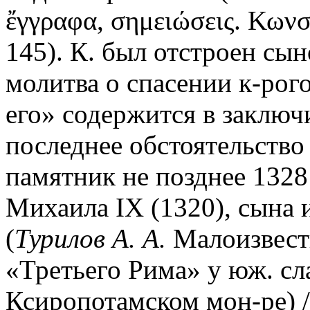
ἔγγραφα, σημειώσεις. Κωνσ
145). К. был отстроен сы
молитва о спасении к-рог
его» содержится в заключ
последнее обстоятельство
памятник не позднее 1328 
Михаила IX (1320), сына 
(
Турилов А. А.
Малоизвест
«Третьего Рима» у юж. сл
Ксиропотамском мон-ре) /