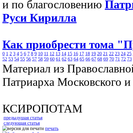
и по благословению
Патр
Руси Кирилла
Как приобрести тома "
0
1
2
3
4
5
6
7
8
9
10
11
12
13
14
15
16
17
18
19
20
21
22
23
24
25
52
53
54
55
56
57
58
59
60
61
62
63
64
65
66
67
68
69
70
71
72
73
Материал из Православно
Патриарха Московского и
КСИРОПОТАМ
предыдущая статья
следующая статья
печать