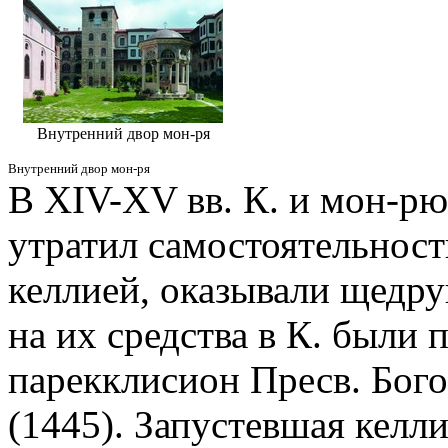
Внутренний двор мон-ря
Внутренний двор мон-ря
В XIV-XV вв. К. и мон-рю
утратил самостоятельност
келлией, оказывали щедр
на их средства в К. были
парекклисион Пресв. Бог
(1445). Запустевшая келли