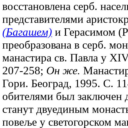
восстановлена серб. насел
представителями аристок
(Багашем)
и Герасимом (Р
преобразована в серб. мон
манастира св. Павла у XIV 
207-258;
Он же.
Манастир 
Гори. Београд, 1995. С. 1
обителями был заключен д
станут двуединым монаст
повеље у светогорском ма