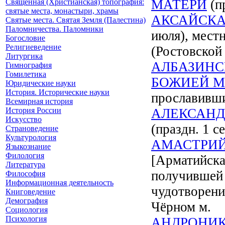
МАТЕРИ
(пр
Священная (Христианская) топография:
святые места, монастыри, храмы
АКСАЙСКА
Святые места. Святая Земля (Палестина)
Паломничества. Паломники
июля), мест
Богословие
Религиеведение
(Ростовской
Литургика
АЛБАЗИНС
Гимнография
Гомилетика
БОЖИЕЙ М
Юридические науки
История. Исторические науки
прославивши
Всемирная история
История России
АЛЕКСАНД
Искусство
(праздн. 1 се
Страноведение
Культурология
АМАСТРИЙ
Языкознание
Филология
[Арматийска
Литература
получившей 
Философия
Информационная деятельность
чудотворени
Книговедение
Демография
Чёрном м.
Социология
Психология
АНДРОНИК