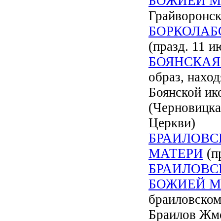
БОЖИЕЙ М
Грайворонск
БОРКОЛАБ
(празд. 11 и
БОЯНСКАЯ
образ, нахо
Боянской ик
(Черновицка
Церкви)
БРАИЛОВС
МАТЕРИ
(пр
БРАИЛОВС
БОЖИЕЙ М
браиловском
Браилов Жме