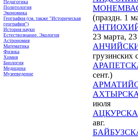
Педагогика
МОНЕМВАС
Политология
Экономика
(праздн. 1 ма
География (см. также "Историческая
география")
АНТИОХИЙ
История науки
23 марта, 23
Естествознание. Экология
Астрономия
АНЧИЙСКИ
Математика
Физика
грузинских 
Химия
Биология
АРАПЕТСК
Медицина
сент.)
Музееведение
АРМАТИЙС
АХТЫРСКА
июля
АЦКУРСКА
авг.
БАЙБУЗСК