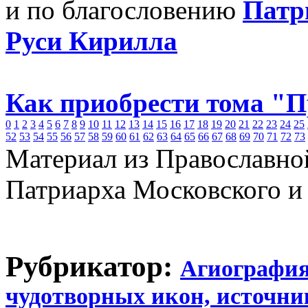
и по благословению
Патр
Руси Кирилла
Как приобрести тома "
0
1
2
3
4
5
6
7
8
9
10
11
12
13
14
15
16
17
18
19
20
21
22
23
24
25
52
53
54
55
56
57
58
59
60
61
62
63
64
65
66
67
68
69
70
71
72
73
Материал из Православно
Патриарха Московского и
Рубрикатор:
Агиографи
чудотворных икон, источни