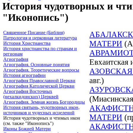
История чудотворных и чти
"Иконопись")
Священное Писание (Библия)
АБАЛАКСК
Патрология и церковная литература
МАТЕРИ
(А
История Христианства
История христианства по странам и
АВРАМИОТ
регионам
Агиография
Евхаитская 
Агиография. Основные понятия
АЗОВСКАЯ
Агиография. Теоретические вопросы
История агиографии
авг.)
Агиография Православной Церкви
Агиография Католической Церкви
АЗУРОВСК
Агиография Восточных
(нехалкидонских) Церквей
(Миасинская)
Агиография. Земная жизнь Богородицы
АКАФИСТН
История святынь, чудотворных икон,
источников и чудесных исцелений
МАТЕРИ
(пр
История чудотворных и чтимых икон
(см. также "Иконопись")
АКАФИСТН
Иконы Божией Матери