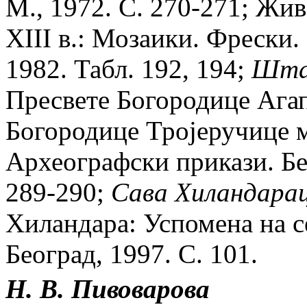
М., 1972. С. 270-271; Жив
XIII в.: Мозаики. Фрески. 
1982. Табл. 192, 194;
Шта
Пресвете Богородице Агап
Богородице Троjеручице м
Археографски прикази. Бео
289-290;
Сава Хиландара
Хиландара: Успомена на 
Београд, 1997. С. 101.
Н. В. Пивоварова