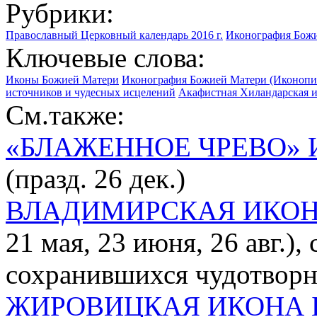
Рубрики:
Православный Церковный календарь 2016 г.
Иконография Бож
Ключевые слова:
Иконы Божией Матери
Иконография Божией Матери (Иконопи
источников и чудесных исцелений
Акафистная Хиландарская ик
См.также:
«БЛАЖЕННОЕ ЧРЕВО»
(празд. 26 дек.)
ВЛАДИМИРСКАЯ ИКОН
21 мая, 23 июня, 26 авг.),
сохранившихся чудотворн
ЖИРОВИЦКАЯ ИКОНА 