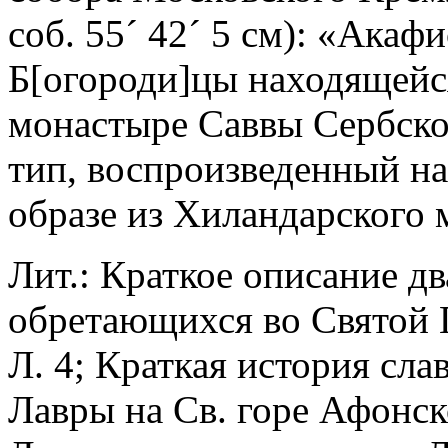
соб. 55
´
42
´
5 см): «Акафи
Б[огороди]цы находящейся
монастыре Саввы Сербско
тип, воспроизведенный на
образе из Хиландарского 
Лит.: Краткое описание д
обретающихся во Святой 
Л. 4; Краткая история сл
Лавры на Св. горе Афонск