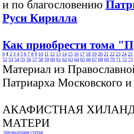
и по благословению
Патр
Руси Кирилла
Как приобрести тома "
0
1
2
3
4
5
6
7
8
9
10
11
12
13
14
15
16
17
18
19
20
21
22
23
24
25
52
53
54
55
56
57
58
59
60
61
62
63
64
65
66
67
68
69
70
71
72
73
Материал из Православно
Патриарха Московского и
АКАФИСТНАЯ ХИЛАНД
МАТЕРИ
предыдущая статья