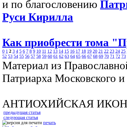
и по благословению
Патр
Руси Кирилла
Как приобрести тома "
0
1
2
3
4
5
6
7
8
9
10
11
12
13
14
15
16
17
18
19
20
21
22
23
24
25
52
53
54
55
56
57
58
59
60
61
62
63
64
65
66
67
68
69
70
71
72
73
Материал из Православно
Патриарха Московского и
АНТИОХИЙСКАЯ ИКОН
предыдущая статья
следующая статья
печать