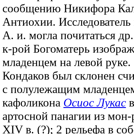
сообщению Никифора Калл
Антиохии. Исследователь
А. и. могла почитаться др
к-рой Богоматерь изобра
младенцем на левой руке.
Кондаков был склонен счи
с полулежащим младенцем
кафоликона
Осиос Лукас
в
артосной панагии из мон-
XIV в. (?); 2 рельефа в с