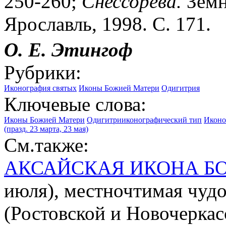
250-260;
Снессорева.
Земн
Ярославль, 1998. С. 171.
О.
Е.
Этингоф
Рубрики:
Иконография святых
Иконы Божией Матери
Одигитрия
Ключевые слова:
Иконы Божией Матери
Одигитрииконографический тип
Иконо
(празд. 23 марта, 23 мая)
См.также:
АКСАЙСКАЯ ИКОНА Б
июля), местночтимая чудо
(Ростовской и Новочеркас