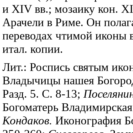
и XIV вв.; мозаику кон. XI
Арачели в Риме. Он полаг
переводах чтимой иконы в
итал. копии.
Лит.: Роспись святым ико
Владычицы нашея Богород
Разд. 5. С. 8-13;
Поселяни
Богоматерь Владимирская: 
Кондаков.
Иконография Бог