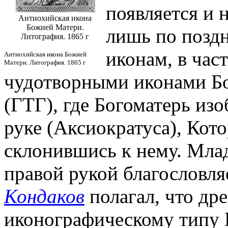
появляется и 
Антиохийская икона
Божией Матери.
лишь по позд
Литография. 1865 г
иконам, в час
Антиохийская икона Божией
Матери. Литография. 1865 г
чудотворными иконами Бог
(ГТГ), где Богоматерь из
руке (Аксиократуса), Кот
склонившись к нему. Мла
правой рукой благословляет
Кондаков
полагал, что дре
иконографическому типу 