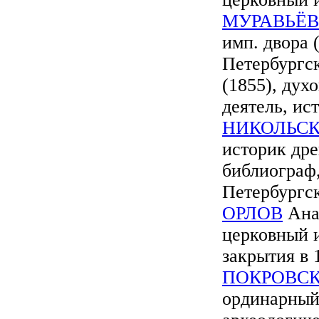
МУРАВЬЁВ
имп. двора 
Петербургс
(1855), дух
деятель, ис
НИКОЛЬС
историк дре
библиограф,
Петербургс
ОРЛОВ
Анат
церковный 
закрытия в 1
ПОКРОВС
ординарный