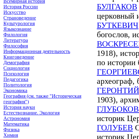
Всемирная история
БУЛГАКОВ
История России
Искусство
церковный 
Страноведение
Культурология
БУТКЕВИЧ
Языкознание
богослов, и
Филология
Литература
ВОСКРЕС
Философия
Информационная деятельность
1918), исто
Книговедение
по истории 
Демография
Социология
ГЕОРГИЕВ
Психология
Педагогика
археограф, 
Политология
ГЕРОНТИ
Экономика
География (см. также "Историческая
1903), архи
география")
История науки
ГЛУБОКО
Естествознание. Экология
историк Цер
Астрономия
Математика
ГОЛУБЕВ
С
Физика
Химия
историк Це