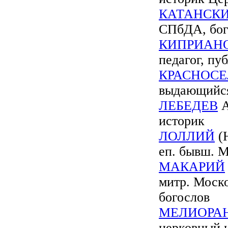
КАТАНСК
СПбДА, бого
КИПРИАН
педагог, пу
КРАСНОСЕ
выдающийся 
ЛЕБЕДЕВ
А
историк
ЛОЛЛИЙ
(Ю
еп. бывш. 
МАКАРИЙ
митр. Моск
богослов
МЕЛИОРА
церковный 