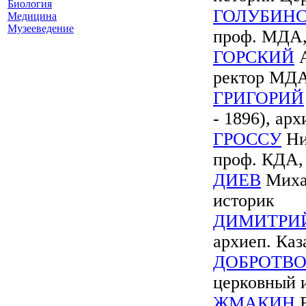
Биология
ГОЛУБИН
Медицина
Музееведение
проф. МДА,
ГОРСКИЙ
А
ректор МДА
ГРИГОРИЙ
- 1896), ар
ГРОССУ
Ник
проф. КДА,
ДИЕВ
Михаи
историк
ДИМИТРИ
архиеп. Ка
ДОБРОТВ
церковный 
ЖМАКИН
В