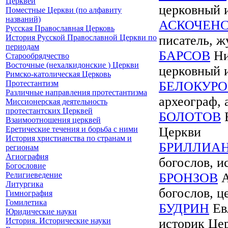
Церквей
церковный 
Поместные Церкви (по алфавиту
названий)
АСКОЧЕН
Русская Православная Церковь
История Русской Православной Церкви по
писатель, ж
периодам
БАРСОВ
Ни
Старообрядчество
Восточные (нехалкидонские ) Церкви
церковный 
Римско-католическая Церковь
Протестантизм
БЕЛОКУРО
Различные направления протестантизма
археограф, 
Миссионерская деятельность
протестантских Церквей
БОЛОТОВ
В
Взаимоотношения церквей
Еретические течения и борьба с ними
Церкви
История христианства по странам и
БРИЛЛИА
регионам
Агиография
богослов, и
Богословие
Религиеведение
БРОНЗОВ
А
Литургика
богослов, ц
Гимнография
Гомилетика
БУДРИН
Евл
Юридические науки
История. Исторические науки
историк Це