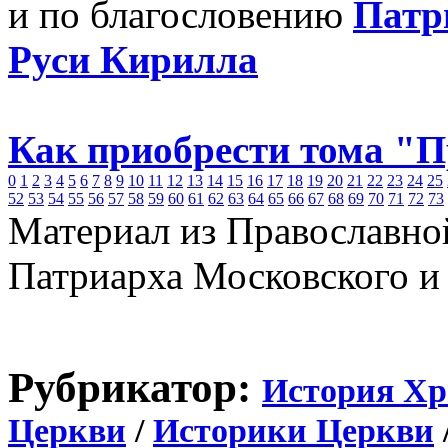
и по благословению
Патр
Руси Кирилла
Как приобрести тома "
0
1
2
3
4
5
6
7
8
9
10
11
12
13
14
15
16
17
18
19
20
21
22
23
24
25
52
53
54
55
56
57
58
59
60
61
62
63
64
65
66
67
68
69
70
71
72
73
Материал из Православно
Патриарха Московского и
Рубрикатор:
История Хр
Церкви
/
Историки Церкви