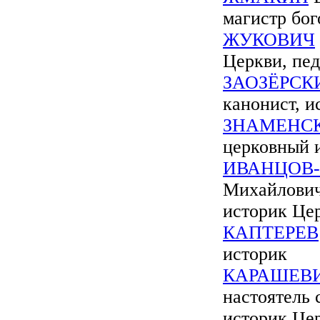
магистр бог
ЖУКОВИЧ
Церкви, пед
ЗАОЗЁРСК
канонист, и
ЗНАМЕНС
церковный 
ИВАНЦОВ
Михайлович 
историк Це
КАПТЕРЕВ
историк
КАРАШЕВ
настоятель 
историк Це