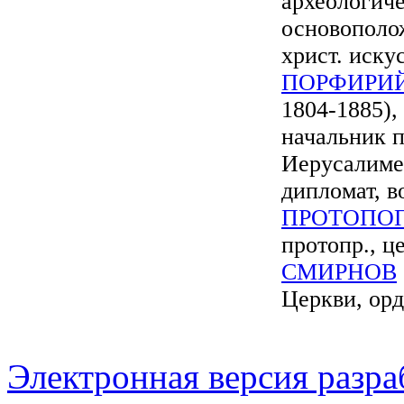
археологиче
основополож
христ. иску
ПОРФИРИ
1804-1885),
начальник п
Иерусалиме
дипломат, в
ПРОТОПО
протопр., ц
СМИРНОВ
Церкви, ор
Электронная версия разр