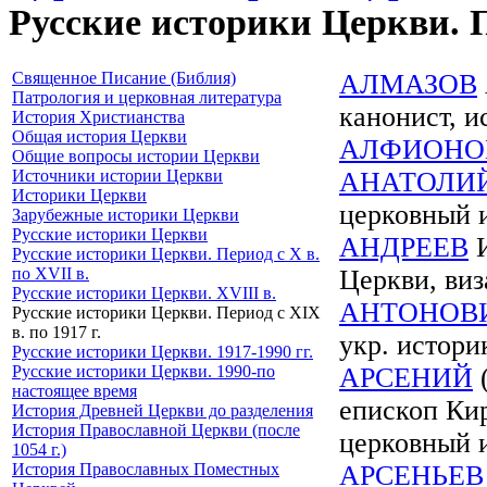
Русские историки Церкви. Пе
Священное Писание (Библия)
АЛМАЗОВ
Патрология и церковная литература
канонист, и
История Христианства
Общая история Церкви
АЛФИОНО
Общие вопросы истории Церкви
Источники истории Церкви
АНАТОЛИ
Историки Церкви
церковный и
Зарубежные историки Церкви
Русские историки Церкви
АНДРЕЕВ
И
Русские историки Церкви. Период с X в.
по XVII в.
Церкви, виз
Русские историки Церкви. XVIII в.
АНТОНОВ
Русские историки Церкви. Период с XIX
в. по 1917 г.
укр. истори
Русские историки Церкви. 1917-1990 гг.
Русские историки Церкви. 1990-по
АРСЕНИЙ
(
настоящее время
епископ Ки
История Древней Церкви до разделения
История Православной Церкви (после
церковный и
1054 г.)
История Православных Поместных
АРСЕНЬЕВ