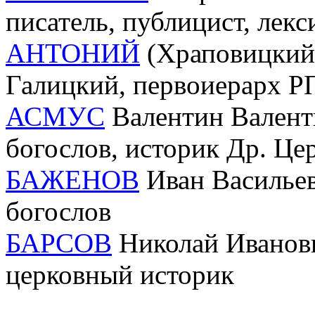
писатель, публицист, лекс
АНТОНИЙ
(Храповицкий;
Галицкий, первоиерарх 
АСМУС
Валентин Валентин
богослов, историк Др. Це
БАЖЕНОВ
Иван Васильеви
богослов
БАРСОВ
Николай Иванови
церковный историк