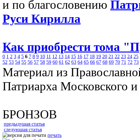
и по благословению
Патр
Руси Кирилла
Как приобрести тома "
0
1
2
3
4
5
6
7
8
9
10
11
12
13
14
15
16
17
18
19
20
21
22
23
24
25
52
53
54
55
56
57
58
59
60
61
62
63
64
65
66
67
68
69
70
71
72
73
Материал из Православно
Патриарха Московского и
БРОНЗОВ
предыдущая статья
следующая статья
печать