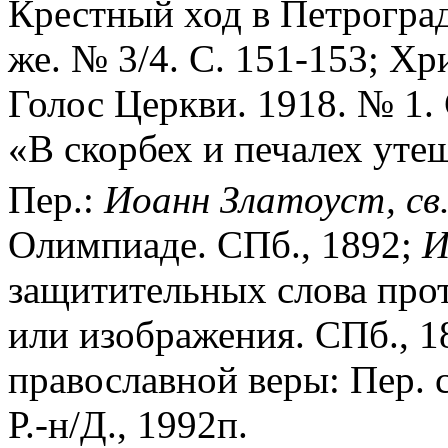
Крестный ход в Петрограде
же. № 3/4. С. 151-153; Хр
Голос Церкви. 1918. № 1.
«В скорбех и печалех утеш
Пер.:
Иоанн Златоуст, св
Олимпиаде. СПб., 1892;
И
защитительных слова про
или изображения. СПб., 1
православной веры: Пер. с
Р.-н/Д., 1992п.