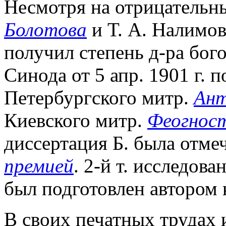
Несмотря на отрицательны
Болотова
и Т. А. Налимо
получил степень д-ра бог
Синода от 5 апр. 1901 г. п
Петербургского митр.
Ант
Киевского митр.
Феогност
диссертация Б. была отме
премией
. 2-й т. исследов
был подготовлен автором к
В своих печатных трудах и