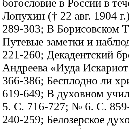
богословие в России в теч
Лопухин († 22 авг. 1904 г.
289-303; В Борисовском Т
Путевые заметки и наблюде
221-260; Декадентский бр
Андреева «Иуда Искариот 
366-386; Бесплодно ли хри
619-649; В духовном учил
5. С. 716-727; № 6. С. 859
240-259; Белозерское духо