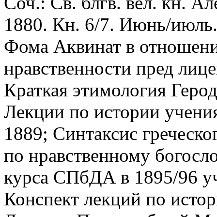
Соч.: Св. блгв. вел. кн. А
1880. Кн. 6/7. Июнь/июль.
Фома Аквинат в отношени
нравственности пред лице
Краткая этимология Герод
Лекции по истории учения
1889; Синтаксис греческо
по нравственному богосло
курса СПбДА в 1895/96 уч.
Конспект лекций по истори