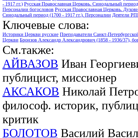
- 1917 гг.)
Русская Православная Церковь. Синодальный период (
Персоналии богословов
Русская Православная Церковь. Духов
Синодальный период (1700 - 1917 гг.). Персоналии
Деятели Р
Ключевые слова:
Историки Церкви русские
Преподаватели Санкт-Петербургско
Церкви
Бронзов Александр Александрович (1858 - 1936/37), б
См.также:
АЙВАЗОВ
Иван Георгиеви
публицист, миссионер
АКСАКОВ
Николай Петров
философ. историк, публици
критик
БОЛОТОВ
Василий Василь