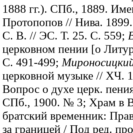
1888 гг.). СПб., 1889. Име
Протопопов // Нива. 1899
С. В. // ЭС. Т. 25. С. 559;
церковном пении [о Литург
С. 491-499;
Мироносицкий
церковной музыке // ХЧ. 1
Вопрос о духе церк. пения
СПб., 1900. № 3; Xрам в 
братский временник: Прав
за границей / Под ред. про