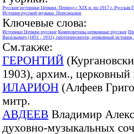
Русские историки Церкви. Период с XIX в. по 1917 г.
Русская 
История русской музыки. Персоналии
Ключевые слова:
Историки Церкви русские
Композиторы церковные русские
Пр
Васильевич (1851 - 1931), протопресвитер, церковный историк
См.также:
ГЕРОНТИЙ
(Кургановски
1903), архим., церковный
ИЛАРИОН
(Алфеев Григо
митр.
АВДЕЕВ
Владимир Алекса
духовно-музыкальных со