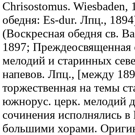
Chrisostomus. Wiesbaden, 
обедня: Es-dur. Лпц., 189
(Воскресная обедня св. Ва
1897; Преждеосвященная 
мелодий и старинных сев
напевов. Лпц., [между 189
торжественная на темы с
южнорус. церк. мелодий дл
сочинения исполнялись в
большими хорами. Ориги