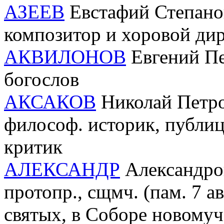
АЗЕЕВ
Евстафий Степанов
композитор и хоровой ди
АКВИЛОНОВ
Евгений Пе
богослов
АКСАКОВ
Николай Петров
философ. историк, публици
критик
АЛЕКСАНДР
Александро
протопр., сщмч. (пам. 7 а
святых, в Соборе новому