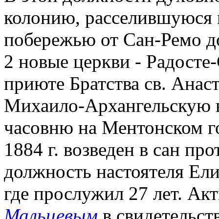
колонию, расселившуюся 
побережью от Сан-Ремо до
2 новые церкви - Радост
приюте Братства св. Анас
Михаило-Архангельскую в 
часовню на Ментонском г
1884 г. возведен в сан про
должность настоятеля Ели
где прослужил 27 лет. Акт
Мальцевым
в свидетельст