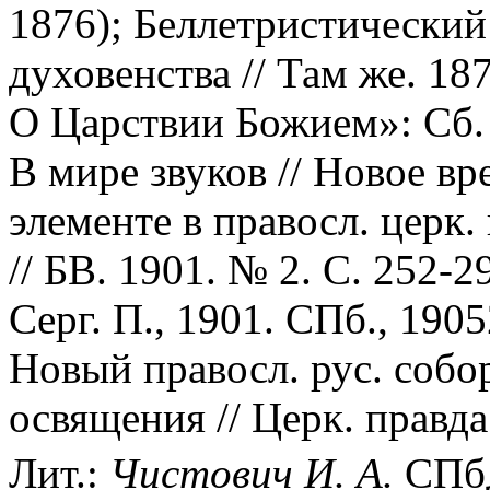
1876); Беллетристический
духовенства // Там же. 18
О Царствии Божием»: Сб. 
В мире звуков // Новое вр
элементе в правосл. церк
// БВ. 1901. № 2. С. 252-29
Серг. П., 1901. СПб., 1905
Новый правосл. рус. собо
освящения // Церк. правда
Лит.:
Чистович И. А.
СПбД