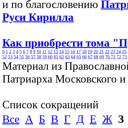
и по благословению
Патр
Руси Кирилла
Как приобрести тома "
0
1
2
3
4
5
6
7
8
9
10
11
12
13
14
15
16
17
18
19
20
21
22
23
24
25
52
53
54
55
56
57
58
59
60
61
62
63
64
65
66
67
68
69
70
71
72
73
Материал из Православно
Патриарха Московского и
Список сокращений
Все
А
Б
В
Г
Д
Е
Ж
З