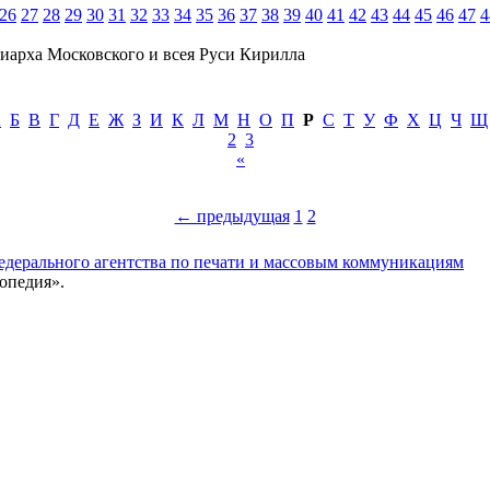
26
27
28
29
30
31
32
33
34
35
36
37
38
39
40
41
42
43
44
45
46
47
4
иарха Московского и всея Руси Кирилла
А
Б
В
Г
Д
Е
Ж
З
И
К
Л
М
Н
О
П
Р
С
Т
У
Ф
Х
Ц
Ч
Щ
2
3
«
← предыдущая
1
2
едерального агентства по печати и массовым коммуникациям
опедия».