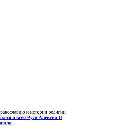
Православию и истории религии
кого и всея Руси Алексия II
рилла