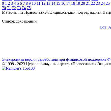
0
1
2
3
4
5
6
7
8
9
10
11
12
13
14
15
16
17
18
19
20
21
22
23
24
25
70
71
72
73
74
75
Материал из Православной Энциклопедии под редакцией Патр
Список сокращений
Все
Электронная версия разработана при финансовой поддержке Ф
© 1998 - 2023 Церковно-научный центр «Православная Энцикл