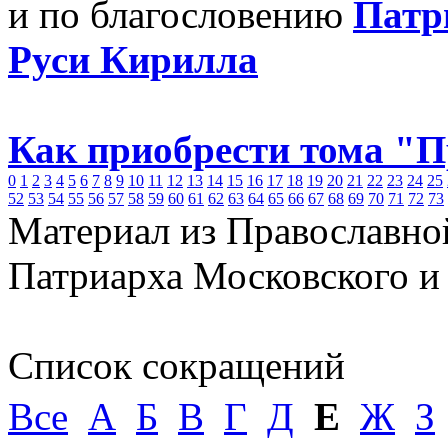
и по благословению
Патр
Руси Кирилла
Как приобрести тома "
0
1
2
3
4
5
6
7
8
9
10
11
12
13
14
15
16
17
18
19
20
21
22
23
24
25
52
53
54
55
56
57
58
59
60
61
62
63
64
65
66
67
68
69
70
71
72
73
Материал из Православно
Патриарха Московского и
Список сокращений
Все
А
Б
В
Г
Д
Е
Ж
З