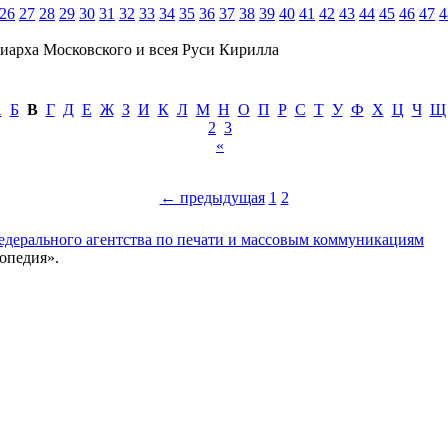
26
27
28
29
30
31
32
33
34
35
36
37
38
39
40
41
42
43
44
45
46
47
4
иарха Московского и всея Руси Кирилла
А
Б
В
Г
Д
Е
Ж
З
И
К
Л
М
Н
О
П
Р
С
Т
У
Ф
Х
Ц
Ч
Щ
2
3
«
← предыдущая
1
2
едерального агентства по печати и массовым коммуникациям
опедия».