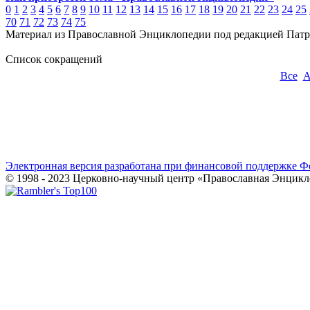
0
1
2
3
4
5
6
7
8
9
10
11
12
13
14
15
16
17
18
19
20
21
22
23
24
25
70
71
72
73
74
75
Материал из Православной Энциклопедии под редакцией Патр
Список сокращений
Все
Электронная версия разработана при финансовой поддержке Ф
© 1998 - 2023 Церковно-научный центр «Православная Энцикл