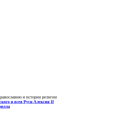
Православию и истории религии
кого и всея Руси Алексия II
рилла