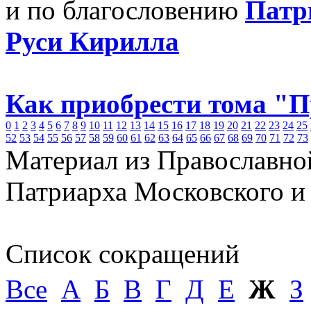
и по благословению
Патр
Руси Кирилла
Как приобрести тома "
0
1
2
3
4
5
6
7
8
9
10
11
12
13
14
15
16
17
18
19
20
21
22
23
24
25
52
53
54
55
56
57
58
59
60
61
62
63
64
65
66
67
68
69
70
71
72
73
Материал из Православно
Патриарха Московского и
Список сокращений
Все
А
Б
В
Г
Д
Е
Ж
З