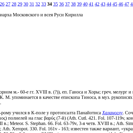
26
27
28
29
30
31
32
33
34
35
36
37
38
39
40
41
42
43
44
45
46
47
4
иарха Московского и всея Руси Кирилла
рном м.- 60-е гг. XVIII в. (?)), еп. Ганоса и Хоры; греч. мелург
К. М. упоминается в качестве епископа Тиноса, в муз. рукописях 
.
к-рому учился в К-поле у протопсалта Панайотиса
Халацоглу
. Со
полиелей на глас βαρύς (7-й) (Ath. Cutl. 421. Fol. 107-119v, кон. X
II в.; Meteor. S. Stephan. 66. Fol. 63-79v, 3-я четв. XVIII в.; Ath. S
г.; Ath. Xeropot. 330. Fol. 161v - 163; известен также вариант, «у