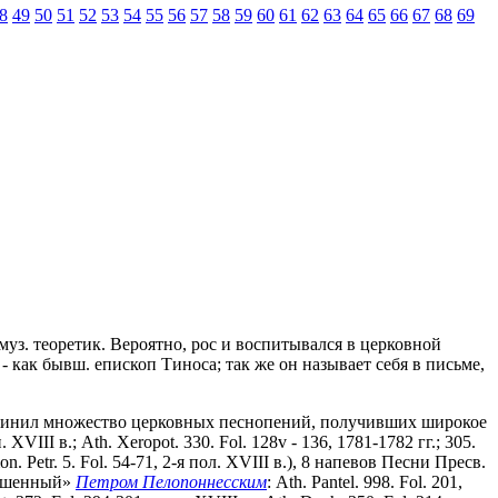
8
49
50
51
52
53
54
55
56
57
58
59
60
61
62
63
64
65
66
67
68
69
 и муз. теоретик. Вероятно, рос и воспитывался в церковной
- как бывш. епископ Тиноса; так же он называет себя в письме,
чинил множество церковных песнопений, получивших широкое
VIII в.; Ath. Xeropot. 330. Fol. 128v - 136, 1781-1782 гг.; 305.
imon. Petr. 5. Fol. 54-71, 2-я пол. XVIII в.), 8 напевов Песни Пресв.
крашенный»
Петром Пелопоннесским
: Ath. Pantel. 998. Fol. 201,