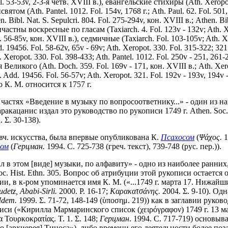
l. 53-53v, 2-3-я четв. XVIII в.), евангельские стихиры (Ath. Xeropot
том (Ath. Pantel. 1012. Fol. 154v, 1768 г.; Ath. Paul. 62. Fol. 501
. Bibl. Nat. S. Sepulcri. 804. Fol. 275-294v, кон. XVIII в.; Athen. Bib
причастны воскресные по гласам (Taxiarch. 4. Fol. 123v - 132v; Ath. X
ol. 56-85v, кон. XVIII в.), седмичные (Taxiarch. Fol. 103-105v; Ath. 
d. 19456. Fol. 58-62v, 65v - 69v; Ath. Xeropot. 330. Fol. 315-322; 321
eropot. 330. Fol. 398-433; Ath. Pantel. 1012. Fol. 250v - 251, 261-
ликого (Ath. Doch. 359. Fol. 169v - 171, кон. XVIII в.; Ath. Xeropo
. 19456. Fol. 56-57v; Ath. Xeropot. 321. Fol. 192v - 193v, 194v - 1
 К. М. относится к 1757 г.
 частях «Введение в музыку по вопросоответнику...» - один из 
акацанис издал это руководство по рукописи 1749 г. Athen. Soc. H
 Σ. 30-138).
вч. искусства, была впервые опубликована К.
Псахосом
(
Ψάχος.
1
ном
(
Герцман.
1994. С. 725-738 (греч. текст), 739-748 (рус. пер.)).
ал в этом [виде] музыки, по алфавиту» - одно из наиболее ранни
 Soc. Hist. Ethn. 305. Вопрос об атрибуции этой рукописи остает
нии, в к-ром упоминается имя К. М. («...1749 г. марта 17. Нижа
detz, Ababi-Sirli.
2000. P. 16-17;
Καρακατσάνης.
2004. Σ. 9-10). Од
Idem.
1999. Σ. 71-72, 148-149 (ὑποσημ. 219)) как в заглавии руко
 («Кирилла Мармаринского список (χειρόγραφον) 1749 г. 13 марта 
Τουρκοκρατίας. Τ. 1. Σ. 148;
Герцман
. 1994. С. 717-719) основы
о [архиерея] Тиноса»), либо времени его деятельности более по