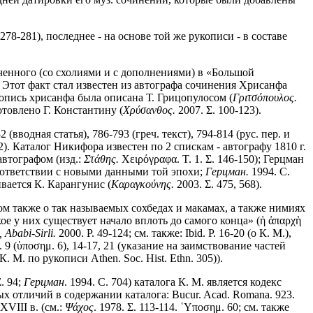
 278-281), последнее - на основе той же рукописи - в составе
юченного (со схолиями и с дополнениями) в «Большой
). Этот факт стал известен из автографа сочинения Хрисанфа
укопись хрисанфа была описана Т. Грицопулосом (
Γριτσόπουλος.
товлено Г. Константину (
Χρύσανθος.
2007. Σ. 100-123).
2 (вводная статья), 786-793 (греч. текст), 794-814 (рус. пер. и
. Каталог Никифора известен по 2 спискам - автографу 1810 г.
автографом (изд.:
Στάθης.
Χειρόγραφα. Τ. 1. Σ. 146-150); Герцман
соответствии с новыми данными той эпохи;
Герцман.
1994. С.
ивается К. Карангунис (
Καραγκούνης.
2003. Σ. 475, 568).
ром также о так называемых сохбедах и макамах, а также нимиях
е у них существует начало вплоть до самого конца» (ἡ ἀπαρχὴ
 Ababi-Sirli.
2000. P. 49-124; см. также: Ibid. P. 16-20 (о К. М.),
. 9 (ὑποσημ. 6), 14-17, 21 (указание на заимствование частей
 М. по рукописи Athen. Soc. Hist. Ethn. 305)).
Σ. 94;
Герцман
. 1994. С. 704) каталога К. М. является кодекс
нных отличий в содержании каталога: Bucur. Acad. Romana. 923.
 XVIII в. (см.:
Ψάχος
. 1978. Σ. 113-114. ῾Υποσημ. 60; см. также