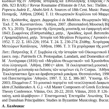
κωδίκων τῆς ἐν ᾿Αθήναις ῾Ιστορικῆς κα ᾿Εθνολογικῆς ῾Εταιρείας // 
(Ms. 923 BAR) // Revue Roumaine d'Histoire de l'Art. Ser.: Théâtre, 
Popescu-Judetz E., Ababi-Sirli A.
Sources of 18th Cent. Music: Panay
Ποταμηΐς. ᾿Αθῆναι, [2004]. Τ. 11: Θεωρητικὸν Κυρίλλου τοῦ Μαρμαρ
Ист.:
Χρύσανθος, ἀρχιεπ. Δυρραχίου ὁ ἐκ Μαδύτου.
Θεωρητικὸν Μέγα 
᾿Εκδ. Γ. Ν. Κωνσταντίνου. ᾿Αθήνα, 2007. (Βατοπαιδινὴ Μουσικὴ Βί
(N. Y.), 2010); ῾Ερμηνεία τῆς ἐξοτερικῆς μουσικῆς κα ἐφαρμογὴ αὐ
1843;
Σωφρόνιος (Εὐστρατιάδης), μητρ., ᾿Αρκάδιος, ἱεροδ. Βατοπεδιν
(᾿Αραμπαζόγλου), μητρ.
῾Ιστορία τοῦ Μεγάλου Ρεύματος (᾿Αρναούτ-κ
1952. Τ. 22. Σ. 183-226; 1954. Τ. 24. Σ. 230-274;
Στάθης.
Χειρόγραφα
Μετεώρων̇ Κατάλογος. ᾿Αθῆναι, 1986. Τ. 3: Τὰ χειρόγραφα τῆς μονῆ
Лит.:
Πατρινέλης Χ. Γ.
Συμβολα εἰς τὴν ἱστορίαν τοῦ Οἰκουμενικοῦ 
(англ. пер.:
Patrinelis Ch.
Protospaltae, Lamdarii, and Domestikoi of 
Μ.
᾿Αυτόγραφο (1816) τοῦ «Μεγάλου Θεωρετικοῦ» τοῦ Χρυσάνθου // 
νέου λληνισμοῦ. ᾿Αθήνα, 1980 (=
idem.
῾Η ἐκκλησιαστικὴ μουσικὴ τ
βυζαντινῇ μελοποιίᾳ κα ἔκδοσις τῶν κειμένων εἰς ἕν Corpus. ᾿Αθῆνα
᾿Εκκλησιαστικο ἦχοι κα ἀραβοπερσικὰ μακάμια. Θεσσαλονίκη, 199
τοῦ Πανεπιστημίου ᾿Αθηνῶν, 1997. Τ. 32. Σ. 386-387. ῾Υποσημ. 65
2003;
Πλεμμένου Γ.
Τὸ μουσικὸ πορτρέτο τοῦ νεοελληνικοῦ Διαφωτ
idem (Chaldaeakes A. G.).
«All Master Composers of Greek Ecclesiast
Theory Conference. Vilnius, Oct. 20-22, 2010. Vilnius, 2010. P. 126
ταύτῃ, κατὰ ἀλφάβητον» // ᾿Επιστημονικὴ ᾿Επετηρίδα ᾿Ανωτάτης ᾿Ε
and Danubian Principalities: Studies in Byzantine Musicology. Bucur.
А. Халдеакис