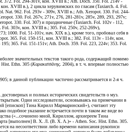
. 372. Fol. 294-301v, кон. XVIII в.; Ath. Doch. 350. Fol. 214v -
, кон. XVIII в.), 2 цикла херувимских по гласам (Taxiarch. 4. Fol.
l. Nat. 962. Fol. 293v - 309v, XVIII в.; Ath. Xeropot. 330. Fol. 244-
eropot. 330. Fol. 267v, 271v, 276, 281-281v, 285v, 289, 293, 297v;
Xeropot. 330. Fol. 307) и праздничные (Taxiarch. Fol. 102v - 112,
. Fol. 303v, кон. XVIII в.; 305. Fol. 250v, 252-269v),
273; 1000. Fol. 51-101v, нач. XIX в.), кроме того, пробовал себя в
t. 365. Fol. 150-151, кон. XVIII в.; 382. Fol. 113v - 114v, кон.
95; 365. Fol. 151-151v; Ath. Doch. 359. Fol. 223, 224v; 353. Fol.
наиболее значительных текстов такого рода, содержащий помимо
ist. Ethn. 305 (
Καρακατσάνης.
2004), в т. ч. впервые полностью
905; в данной публикации частично рассматривается и 2-я ч.
х, достоверных и полных исторических свидетельств о муз.
ся открытым. Одни исследователи, основываясь на примечании в
йший [епископ] Тина Кирилл Мармаринский»), считают эту
нако подобное указание встречается почти в таком же виде во
водства («...сочинено мной, Кириллом, архиереем Тина
[выполнен] В. Х. Л. (Β. Χ. Λ.)» - Athen. Soc. Hist. Ethn. 305.
вается на несоответствии либо времени написания рукописи
здней датировки его муз. сочинений, которые были добавлены