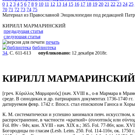
0
1
2
3
4
5
6
7
8
9
10
11
12
13
14
15
16
17
18
19
20
21
22
23
24
25
70
71
72
73
74
75
Материал из Православной Энциклопедии под редакцией Патр
КИРИЛЛ МАРМАРИНСКИЙ
предыдущая статья
следующая статья
печать
библиотека
34
, С. 611-613
опубликовано:
12 декабря 2018г.
КИРИЛЛ МАРМАРИНСКИЙ
[греч. Κύριλλος Μαρμαρινός] (нач. XVIII в., о-в Мармара в Мрамо
среде. В синодиках и др. патриарших документах 1736-1740 гг. 
датируемом февр. 1742 г. Впосл. стал епископом Ганоса и Хоры
К. М. систематически и успешно занимался певч. искусством, 
распространение, в частности «краткий» (συνοπτικός или σύντομος) 
Fol. 89v - 94v, кон. XVIII - нач. XIX в.; 365. Fol. 77-86v, кон. XVI
Богородицы по гласам (Lesb. Leim. 250. Fol. 114-116v, ок. 1750 