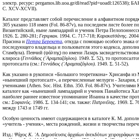
электр. ресурс: pergamos.lib.uoa.gr/dl/read?pid=uoadl:126538); Б
С. XCV-XCVII).
Каталог представляет собой перечисление в алфавитном порядке (
305 указано 118 имен (Fol. 86-87v), на последнем листе боле
Византийский, ныне лампадарий и ученик Петра Пелопоннесско
1926. Σ. 280-281;
Герцман.
1994. С. 717-718;
Καρακατσάνης.
2004
Прасина и
Петра Берекета
, откуда с помощью особого знака 
последующего владельца и пользователя этого кодекса, дополн
Стамбула). Певчий (ψάλτης) по имени Лазарь засвидетельствова
клироса (
Γεννάδιος (᾿Αραμπαζόγλου).
1949. Σ. 52), то протопсалто
протопсалта (см.:
Γεννάδιος (᾿Αραμπαζόγλου).
1949. Σ. 51-52).
Как указано в рукописи «Большого теоретикона» Хрисанфа из Ма
«нынешний протопсалт», а перечисленные мелурги - Захария, 
учениками (Athen. Soc. Hist. Ethn. 350. Fol. 86-87v). Учител
каталоге как «нынешний лампадарий и ученик Панайотиса Хал
наиболее раннее известное упоминание Иоанна в качестве протоп
см.:
Σοφιανός.
1986. Σ. 134-141; см. также:
Πατρινέλης.
1969. Σ. 7
между 1743 и 1749 гг.
Особую ценность имеют содержащиеся в каталоге К. М. дополн
«учитель - ученик», места рождений, жизни и творчества пере
Изд.:
Ψάχος Κ. ᾿Α.
Δημοσίευσις ἀρχαίων ἀνεκδότων χειρογράφων περ τ