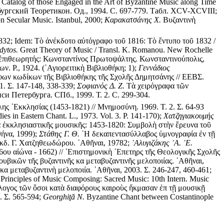
Catalog of those Engaged in the Art of Byzantine Music along Time
ургский Теоретикон. Од., 1994. С. 697-779. Табл. XCV-XCVIII;
n Secular Music. Istanbul, 2000;
Καρακατσάνης Χ.
Βυζαντινὴ
32; Idem: Τὸ ἀνέκδοτο αὐτόγραφο τοῦ 1816: Τὸ ἔντυπο τοῦ 1832 /
dytos.
Great Theory of Music / Transl. K. Romanou. New Rochelle
ς; ἐπιθεωρητής: Κωνσταντίνος Πρωτοψάλτης. Κωνσταντινούπολις,
. P., 1924. (῾Αγιορειτικὴ Βιβλιοθήκη; 1);
Γεννάδιος
ων κωδίκων τῆς Βιβλιοθήκης τῆς Σχολῆς Δημητσάνης // ΕΕΒΣ.
1. Σ. 147-148, 338-339;
Σοφιανός Δ. Ζ.
Τὰ χειρόγραφα τῶν
и Петербурга. СПб., 1999. Т. 2. С. 299-304.
ης ᾿Εκκλησίας (1453-1821) // Μνημοσύνη. 1969. Τ. 2. Σ. 64-93
es in Eastern Chant. L., 1973. Vol. 3. P. 141-170);
Χατζηγιακουμής
ἐκκλησιαστικῆς μουσικῆς: 1453-1820: Συμβολὴ στὴν ἔρευνα τοῦ
θήνα, 1999);
Στάθης Γ. Θ.
῾Η δεκαπεντασύλλαβος ὑμνογραφία ἐν τῇ
Εκδ. Γ. Χατζηθεωδώρου. ᾿Αθῆναι, 19782;
᾿Αλυγιζάκης ᾿Α. ᾿Ε.
ου αἰώνα - 1662) // ᾿Επιστημονικὴ ᾿Επετηρς τῆς Θεολογικῆς Σχολῆς
βικῶν τῆς βυζαντινῆς κα μεταβυζαντινῆς μελοποιίας. ᾿Αθῆναι,
κα μεταβυζαντινὴ μελοποιία. ᾿Αθῆναι, 2003. Σ. 246-247, 460-461;
 Principles of Music Composing: Sacred Music: 10th Intern. Music
λογος τῶν ὅσοι κατὰ διαφόρους καιροὺς ἤκμασαν ἐπ τῇ μουσικῇ
. Σ. 565-594;
Georghiţă N.
Byzantine Chant between Costantinople