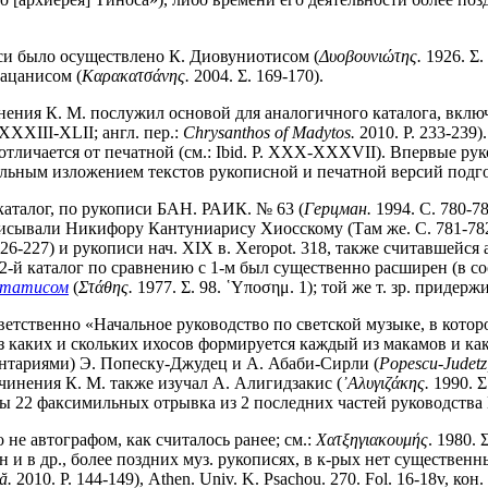
иси было осуществлено К. Диовуниотисом (
Δυοβουνιώτης.
1926. Σ.
ацанисом (
Καρακατσάνης.
2004. Σ. 169-170).
инения К. М. послужил основой для аналогичного каталога, вкл
 XXXIII-XLII; англ. пер.:
Chrysanthos of Madytos.
2010. P. 233-239
ога отличается от печатной (см.: Ibid. P. XXX-XXXVII). Впервые р
ллельным изложением текстов рукописной и печатной версий подго
 каталог, по рукописи БАН. РАИК. № 63 (
Герцман.
1994. С. 780-78
писывали Никифору Кантуниарису Хиосскому (Там же. С. 781-782)
226-227) и рукописи нач. XIX в. Xeropot. 318, также считавшейся 
 2-й каталог по сравнению с 1-м был существенно расширен (в 
татисом
(
Στάθης.
1977. Σ. 98. ῾Υποσημ. 1); той же т. зр. придерж
тветственно «Начальное руководство по светской музыке, в кото
 каких и скольких ихосов формируется каждый из макамов и како
ентариями) Э. Попеску-Джудец и А. Абаби-Сирли (
Popescu-Judetz,
очинения К. М. также изучал А. Алигидзакис (
᾿Αλυγιζάκης.
1990. Σ
ены 22 факсимильных отрывка из 2 последних частей руководства К.
е автографом, как считалось ранее; см.:
Χατξηγιακουμής
. 1980. 
йден и в др., более поздних муз. рукописях, в к-рых нет существе
ă.
2010. P. 144-149), Athen. Univ. K. Psachou. 270. Fol. 16-18v, кон.