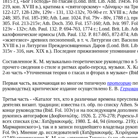
1815 г.), «Бог Господь» по гласам (Lond. Brit. Lib. Add. 19456. Fo
219, кон. XVIII в.), кратима к «святогорскому» «Δύναμις» на Трисвя
122-127, 128-128v, 129v - 131, 132-132v, 70-90-е гг. XVIII в.; Athen
248; 305. Fol. 185-190; Ath. Laur. 1024. Fol. 79v - 80v, 1788 г.), 
305. Fol. 213-215v; Ath. Doch. 350. Fol. 157-160; Ath. Ivir. 997. F
123v - 132v; Ath. Paul. 132. P. 694-763, 1774 г.; Lond. Brit. Lib. Ad
калофонические ирмосы (Ath. Paul. 132. P. 817-865, 872-874; Ath. X
«экзегезисе» древних песнопений, в т. ч. Литургии свт. Василия Ве
XVIII в.) и Литургии Преждеосвященных Даров (Lond. Brit. Lib. Add
315v - 316, нач. XIX в.). Последнее прижизненное упоминание о
Составленное К. М. музыкально-теоретическое руководство в 5
прочего сведения о стиле и ритмах арабо-персид. музыки. Х. Кар
2-ю часть «Уточненная теория о гласах и фторах в музыке» (Ibid.
Первая часть, включающая во многом типичную
протеорию
пе
руководства); критическое издание осуществлено Е. В.
Герцма
Третья часть - «Каталог тех, кто в различные времена преуспев
деятелях визант. традиции; известна гл. обр. по списку Athen.
конце руководства (Ibid. Fol. 103v) и на последующем дополне
рукопись автографом (
Δυοβουνιώτης
. 1926. Σ. 276-278;
Popescu-Ju
всех списках (см.:
Χατζηγιακουμής.
1980. Σ. 44, 94 (ὑποσημ. 219);
Мармаринского»), так и в записи позднейшего владельца рукописи
Fol. 9v). Мнение др. исследователей (
Χατζηγιακουμής.
Χειρόγραφα 
(1749) упоминанию К. М. как «архиерея Тиноса» (а не «бывшег