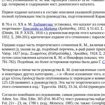
(др. почерком) к содержанию наст. рукописного каталога.
Первое издание каталога в составе описания указанной рукоп
полной публикации текста руководства, подготовленной Карак
В 70-х гг. XX в. М.
Хадзиякумис
установил, что каталог из соч
теоретикон»
Хрисанфа из Мадита
(
Χρύσανθος.
1832. § 51-63. Σ.
(Dimits. 18. P. XXIX, 1816 г.); рукописная версия этого катал
1952. Σ. 200-201); критическое издание его сочинения с пара
Герцман издал часть теоретического сочинения К. М., включая
коммент.)), указав на др. подобный перечень, к-рый ранее при
Vatop. 1427 (изд.:
Σωφρόνιος (Εὐστρατιάδης), ᾿Αρκάδιος.
1924. Σ. 
путем сопоставления каталогов К. М. и Никифора показал, что
781-782). Подобная, но более осторожная оценка была дана Г.
С
Четвертая и пятая части руководства К. М. (озаглавленные соо
и некоторых других категориях…» и «Ясное изложение того, из
μέχρι τέλους ἔφοδος)) были опубликованы (с переводом и комм
125-126 (коммент. к руководству)). Эти части теоретического с
этого сочинения в изд.: ῾Ερμενεία. 1843), 33-34, 43-64 (привед
Согласно новейшим исследованиям, самым ранним списком (но н
Athen. Soc. Hist. Ethn. 305 (Fol. 86-87v); текст руководства на
Fol. 21v - 23, ок. 1780 г. (изд.:
Moisescu.
1985; см. также:
Georghiţ