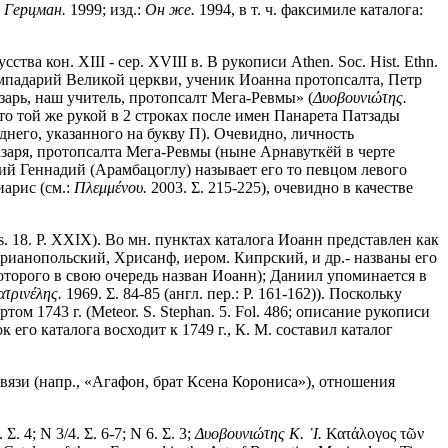
:
Герцман.
1999; изд.:
Он же.
1994, в т. ч. факсимиле каталога:
ва кон. XIII - сер. XVIII в. В рукописи Athen. Soc. Hist. Ethn.
лампадарий Великой церкви, ученик Иоанна протопсалта, Петр
арь, наш учитель, протопсалт Мега-Ревмы» (
Δυοβουνιώτης.
уто той же рукой в 2 строках после имен Панарета Патзады
него, указанного на букву Π). Очевидно, личность
азаря, протопсалта Мега-Ревмы (ныне Арнавуткёй в черте
кий Геннадий (Арамбацоглу) называет его то певцом левого
иарис (см.:
Πλεμμένου.
2003. Σ. 215-225), очевидно в качестве
 18. P. XXIX). Во мн. пунктах каталога Иоанн представлен как
рианопольский, Хрисанф, иером. Кипрский, и др.- названы его
 которого в свою очередь назван Иоанн); Даниил упоминается в
τρινέλης.
1969. Σ. 84-85 (англ. пер.: P. 161-162)). Поскольку
 1743 г. (Meteor. S. Stephan. 5. Fol. 486; описание рукописи
к его каталога восходит к 1749 г., К. М. составил каталог
язи (напр., «Агафон, брат Ксена Корониса»), отношения
 4; Ν 3/4. Σ. 6-7; Ν 6. Σ. 3;
Δυοβουνιώτης Κ. ᾿Ι.
Κατάλογος τῶν