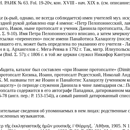
АН. РАИК № 63. Fol. 19-20v, кон. XVIII - нач. XIX в. (см. описание
к-рый, однако, не всегда соблюдается) имен учителей муз. искусст
е поздней рукой добавлено еще 4 имени: «Петр Пелопоннесский, 
го, Иаков, ныне протопсалт и ученик Даниила протопсалта, Лаз
.
Σ. 9-10). Имя Петра Пелопоннесского вписано, а затем зачеркн
отсылки «перенесено» после имени Панайотиса Халацоглу (послед
ившего его, может быть определена по указанию его учителя - Л
н в ц. Архангелов с. Мега-Ревма в 1792 г. Так, митр. Илиупольс
м (Ibid. Σ. 57); с 1806 г. в той же церкви служил Никифор Кантун
дита, каталог был составлен «при Иоанне протопсалте» (Dimits.
протопсалт Кизика, Иоанн, протопсалт Редестский, Николай Анд
ями К. М. названы тот же Иоанн и Панайотис Халацоглу (учеником
ацоглу» (о периоде служения Даниила в чине лампадария см.:
Πα
салта содержится в его автографе Пападики, датированном мартом
6-78 (англ. пер.: P. 153-154)), а самый ранний датированный списо
ительные сведения об упоминаемых в нем лицах: родственные св
численных музыкантов.
ῆς ἐκκλησιαστικῆς ἡμῶν μουσικῆς // Θόρμιγξ. ᾿Αθῆναι, 1905. Ν 1. Σ.