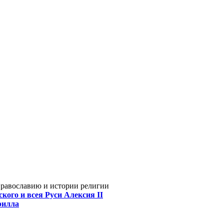
Православию и истории религии
кого и всея Руси Алексия II
рилла