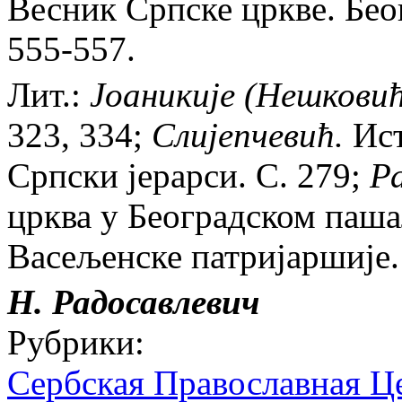
Весник Српске цркве. Беог
555-557.
Лит.:
Jоаникиjе (Нешковић)
323, 334;
Слиjепчевић.
Ист
Српски jерарси. С. 279;
Р
црква у Београдском паша
Васељенске патриjаршиjе. 
Н. Радосавлевич
Рубрики:
Сербская Православная Ц