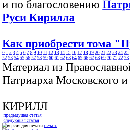
и по благословению
Патр
Руси Кирилла
Как приобрести тома "
0
1
2
3
4
5
6
7
8
9
10
11
12
13
14
15
16
17
18
19
20
21
22
23
24
25
52
53
54
55
56
57
58
59
60
61
62
63
64
65
66
67
68
69
70
71
72
73
Материал из Православно
Патриарха Московского и
КИРИЛЛ
предыдущая статья
следующая статья
печать