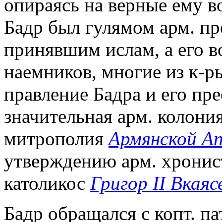
опираясь на верные ему в
Бадр был гулямом арм. пр
принявшим ислам, а его во
наемников, многие из к-р
правление Бадра и его пр
значительная арм. колония
митрополия
Армянской А
утверждению арм. хронист
католикос
Григор II Вкаяс
Бадр обращался с копт. п