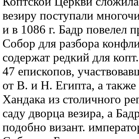
Коптской Церкви сложила
везиру поступали многоч
и в 1086 г. Бадр повелел 
Собор для разбора конфл
содержат редкий для копт
47 епископов, участвовав
от В. и Н. Египта, а такж
Хандака из столичного рег
саду дворца везира, а Бад
подобно визант. императ