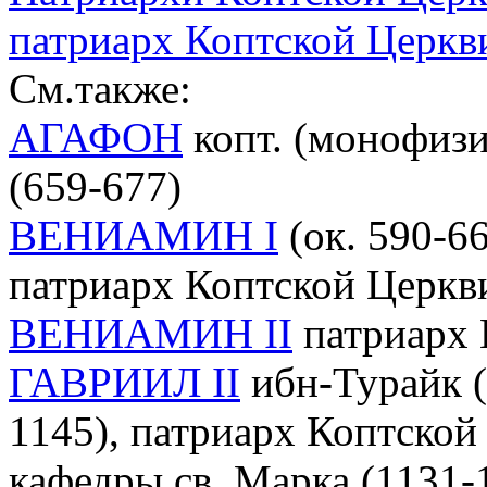
патриарх Коптской Церкви
См.также:
АГАФОН
копт. (монофизи
(659-677)
ВЕНИАМИН I
(ок. 590-661
патриарх Коптской Церкви
ВЕНИАМИН II
патриарх 
ГАВРИИЛ II
ибн-Турайк (
1145), патриарх Коптcкой
кафедры св. Марка (1131-1