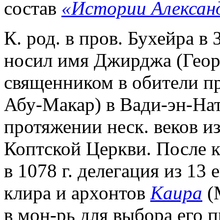
состав
«Истории Алексан
К. род. в пров. Бухейра в
носил имя Джирджа (Геор
священником в обители п
Абу-Макар) в Вади-эн-Нат
протяжении неск. веков и
Коптской Церкви. После 
в 1078 г. делегация из 13
клира и архонтов
Каира
(
в мон-рь для выбора его 