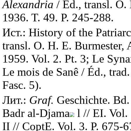
Alexandria
/ Ed., transl. O
1936. T. 49. P. 245-288.
Ист.: History of the Patriar
transl. O. H. E. Burmester, 
1959. Vol. 2. Pt. 3; Le Synax
Le mois de Sanê / Éd., trad.
Fasc. 5).
Лит.:
Graf.
Geschichte. Bd.
Badr al-Djama
l // EI. Vol
II // CoptE. Vol. 3. P. 675-