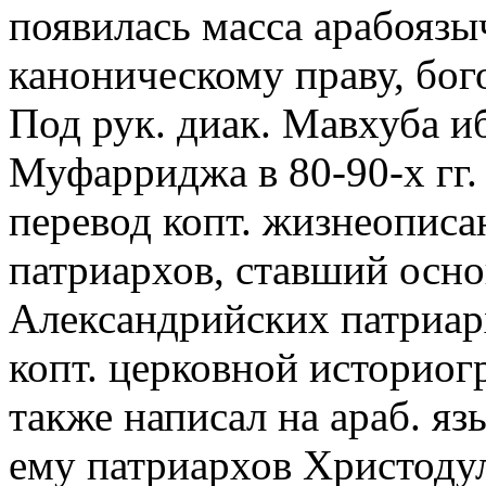
появилась масса арабояз
каноническому праву, бог
Под рук. диак. Мавхуба и
Муфарриджа в 80-90-х гг. 
перевод копт. жизнеопис
патриархов, ставший осно
Александрийских патриарх
копт. церковной историо
также написал на араб. я
ему патриархов Христодула