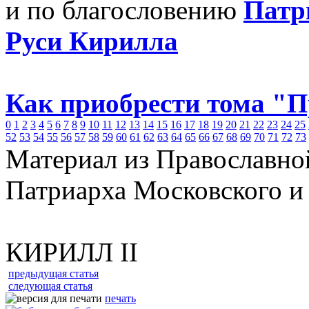
и по благословению
Патр
Руси Кирилла
Как приобрести тома "
0
1
2
3
4
5
6
7
8
9
10
11
12
13
14
15
16
17
18
19
20
21
22
23
24
25
52
53
54
55
56
57
58
59
60
61
62
63
64
65
66
67
68
69
70
71
72
73
Материал из Православно
Патриарха Московского и
КИРИЛЛ II
предыдущая статья
следующая статья
печать