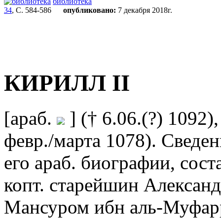
библиотека
34
, С. 584-586
опубликовано:
7 декабря 2018г.
КИРИЛЛ II
[араб.
] († 6.06.(?) 1092
февр./марта 1078). Сведени
его араб. биографии, сост
копт. старейшин Алексан
Мансуром ибн аль-Муфар