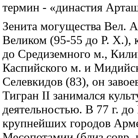
термин - «династия Арта
Зенита могущества Вел. А.
Великом (95-55 до Р. Х.),
до Средиземного м., Кил
Каспийского м. и Мидийс
Селевкидов (83), он завое
Тигран II занимался куль
деятельностью. В 77 г. до
крупнейших городов Армен
Месопотамии (близ совр. 