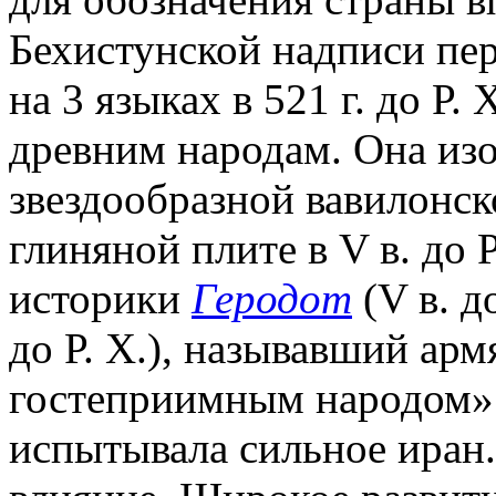
Бехистунской надписи пе
на 3 языках в 521 г. до Р.
древним народам. Она изо
звездообразной вавилонск
глиняной плите в V в. до 
историки
Геродот
(V в. д
до Р. Х.), называвший ар
гостеприимным народом». Т.
испытывала сильное иран.