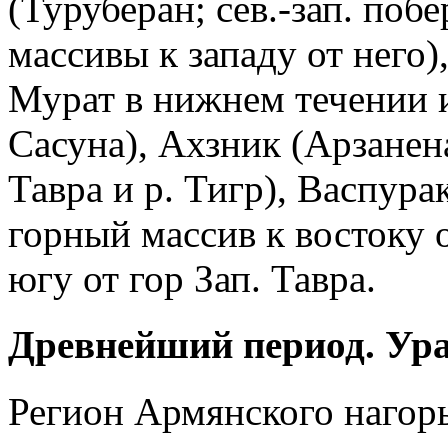
(Туруберан; сев.-зап. поб
массивы к западу от него)
Мурат в нижнем течении и
Сасуна), Ахзник (Арзанен
Тавра и р. Тигр), Васпура
горный массив к востоку о
югу от гор Зап. Тавра.
Древнейший период. Ур
Регион Армянского нагорь