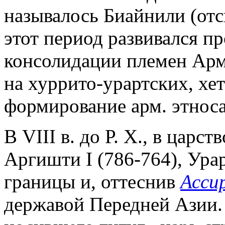
называлось Биайнили (отсю
этот период развивался п
консолидации племен Арм
на хуррито-урартских, хе
формирование арм. этноса
В VIII в. до Р. Х., в царс
Аргишти I (786-764), Ура
границы и, оттеснив
Асси
державой Передней Азии. 