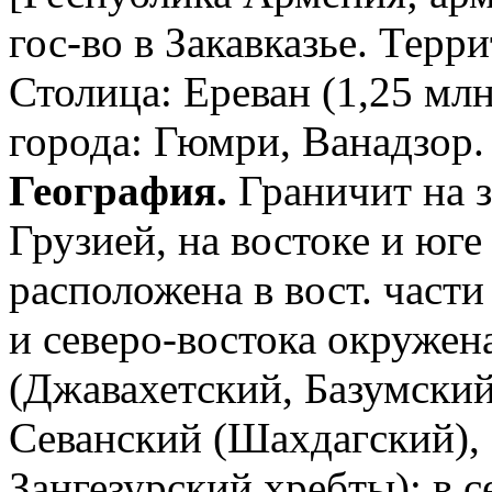
гос-во в Закавказье. Терри
Столица: Ереван (1,25 млн
города: Гюмри, Ванадзор. 
География.
Граничит на з
Грузией, на востоке и юг
расположена в вост. части
и северо-востока окружен
(Джавахетский, Базумский
Севанский (Шахдагский),
Зангезурский хребты); в с