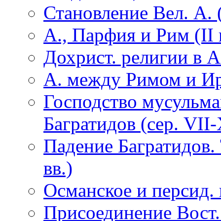
Становление Вел. А. (II
А., Парфия и Рим (II в.
Дохрист. религии в А
А. между Римом и Ир
Господство мусульман
Багратидов (сер. VII-
Падение Багратидов.
вв.)
Османское и персид. 
Присоединение Вост.