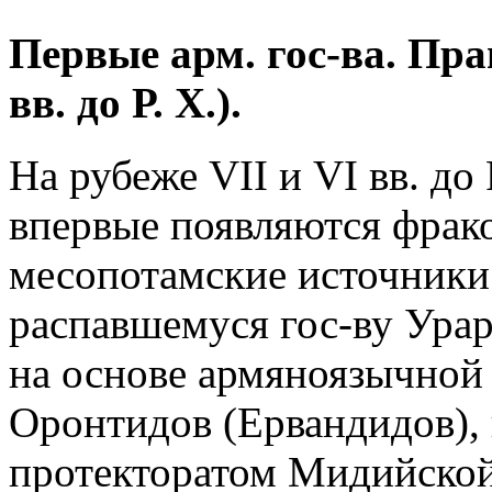
Первые арм. гос-ва. Пра
вв. до Р. Х.).
На рубеже VII и VI вв. до
впервые появляются фрак
месопотамские источники
распавшемуся гос-ву Ура
на основе армяноязычной
Оронтидов (Ервандидов),
протекторатом Мидийской