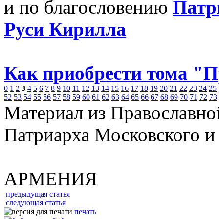
и по благословению
Патр
Руси Кирилла
Как приобрести тома "
0
1
2
3
4
5
6
7
8
9
10
11
12
13
14
15
16
17
18
19
20
21
22
23
24
25
52
53
54
55
56
57
58
59
60
61
62
63
64
65
66
67
68
69
70
71
72
73
Материал из Православно
Патриарха Московского и
АРМЕНИЯ
предыдущая статья
следующая статья
печать