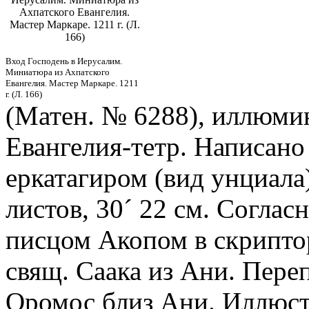
Ахпатского Евангелия.
Мастер Маркаре. 1211 г. (Л.
166)
Вход Господень в Иерусалим.
Миниатюра из Ахпатского
Евангелия. Мастер Маркаре. 1211
г. (Л. 166)
(Матен. № 6288), иллюми
Евангелия-тетр. Написано
еркатагиром (вид унциала)
листов, 30
´
22 см. Согласн
писцом Акопом в скрипт
свящ. Саака из Ани. Пере
Оромос близ Ани. Иллюст