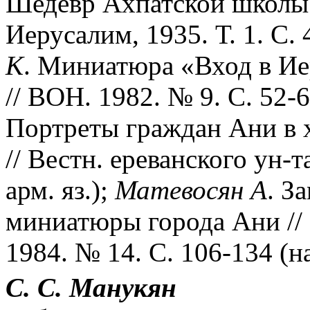
Шедевр Ахпатской школы 
Иерусалим, 1935. Т. 1. С. 
К
. Миниатюра «Вход в И
// ВОН. 1982. № 9. С. 52-6
Портреты граждан Ани в 
// Вестн. ереванского ун-т
арм. яз.);
Матевосян
А
. З
миниатюры города Ани // 
1984. № 14. С. 106-134 (на
С. С. Манукян