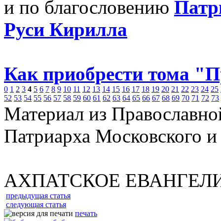
и по благословению
Патр
Руси Кирилла
Как приобрести тома "
0
1
2
3
4
5
6
7
8
9
10
11
12
13
14
15
16
17
18
19
20
21
22
23
24
25
52
53
54
55
56
57
58
59
60
61
62
63
64
65
66
67
68
69
70
71
72
73
Материал из Православно
Патриарха Московского и
АХПАТСКОЕ ЕВАНГЕЛ
предыдущая статья
следующая статья
печать