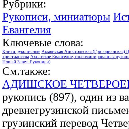
Рубрики:
Рукописи, миниатюры
Ис
Евангелия
Ключевые слова:
Книги рукописные
Армянская Апостольская (Григорианская) Ц
христианства
Ахпатское Евангелие, иллюминированная рукопи
Новый Завет. Рукописи)
См.также:
АДИШСКОЕ ЧЕТВЕРОЕ
рукопись (897), один из 
древнегрузинской письме
грузинский перевод Четве