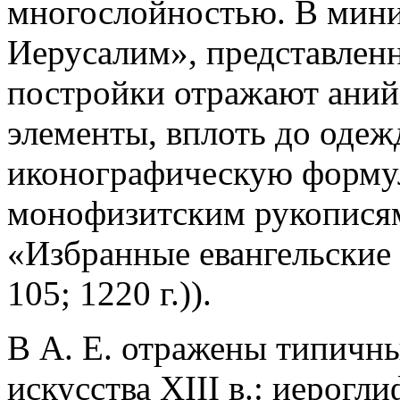
многослойностью. В мини
Иерусалим», представленн
постройки отражают анийс
элементы, вплоть до одеж
иконографическую форму
монофизитским рукописям 
«Избранные евангельские чт
105; 1220 г.)).
В А. Е. отражены типичны
искусства XIII в.: иерог