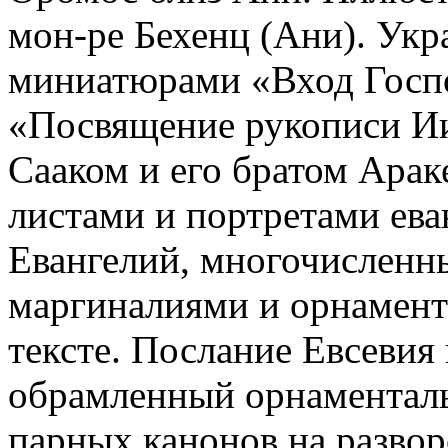
мон-ре Бехенц (Ани). Укр
миниатюрами «Вход Госпо
«Посвящение рукописи Ии
Сааком и его братом Арак
листами и портретами ева
Евангелий, многочислен
маргиналиями и орнамен
тексте. Послание Евсевия
обрамленный орнаментал
парных канонов на разво