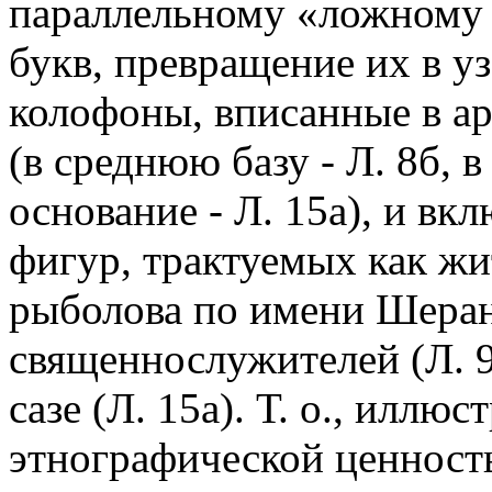
параллельному «ложному 
букв, превращение их в у
колофоны, вписанные в а
(в среднюю базу - Л. 8б, в 
основание - Л. 15а), и в
фигур, трактуемых как жи
рыболова по имени Шерани
священнослужителей (Л. 9
сазе (Л. 15а). Т. о., иллю
этнографической ценност