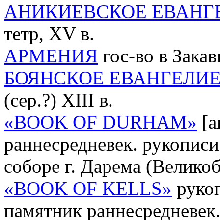
АНИКИЕВСКОЕ ЕВАНГ
тетр, XV в.
АРМЕНИЯ
гос-во в Закав
БОЯНСКОЕ ЕВАНГЕЛИ
(сер.?) XIII в.
«BOOK OF DURHAM»
[а
раннесредневек. рукописи
соборе г. Дарема (Велико
«BOOK OF KELLS»
рукоп
памятник раннесредневек.