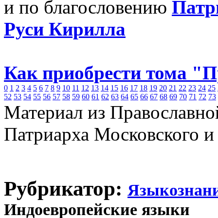
и по благословению
Патр
Руси Кирилла
Как приобрести тома "
0
1
2
3
4
5
6
7
8
9
10
11
12
13
14
15
16
17
18
19
20
21
22
23
24
25
52
53
54
55
56
57
58
59
60
61
62
63
64
65
66
67
68
69
70
71
72
73
Материал из Православно
Патриарха Московского и
Рубрикатор:
Языкознан
Индоевропейские языки