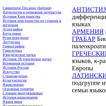
Священное Писание (Библия)
АНТИСТИ
Патрология и церковная литература
дифференциа
История Христианства
История христианства по странам и
языках
регионам
Агиография
АРМЕНИЯ
Богословие
ГРАБАР
Бис
Религиеведение
Литургика
палеокроати
Гимнография
Гомилетика
ГРЕЧЕСКИ
Юридические науки
История. Исторические науки
языков, к-р
Всемирная история
Европы
История России
Искусство
ЛАТИНСКИ
Страноведение
Культурология
подгруппе и
Языкознание
семьи языко
Основные понятия
Словари многоязыковые
История языкознания
Языки мира
Индоевропейские языки