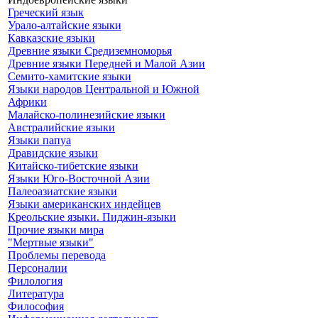
Греческий язык
Урало-алтайские языки
Кавказские языки
Древние языки Средиземноморья
Древние языки Передней и Малой Азии
Семито-хамитские языки
Языки народов Центральной и Южной
Африки
Малайско-полинезийские языки
Австралийские языки
Языки папуа
Дравидские языки
Китайско-тибетские языки
Языки Юго-Восточной Азии
Палеоазиатские языки
Языки американских индейцев
Креольские языки. Пиджин-языки
Прочие языки мира
"Мертвые языки"
Проблемы перевода
Персоналии
Филология
Литература
Философия