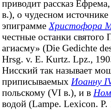
приводит рассказ Ефрема,
в.), о чудесном источнике 
эпиграмме
Христофора М
честные останки святого
агиасму» (Die Gedichte des
Hrsg. v. E. Kurtz. Lpz., 19
Нисский так называет мощ
приписываемых
Иоанну I
польскому (VI в.), и в
Ном
водой (Lampe. Lexicon. P. 