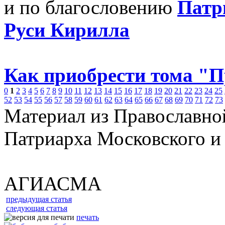
и по благословению
Патр
Руси Кирилла
Как приобрести тома "
0
1
2
3
4
5
6
7
8
9
10
11
12
13
14
15
16
17
18
19
20
21
22
23
24
25
52
53
54
55
56
57
58
59
60
61
62
63
64
65
66
67
68
69
70
71
72
73
Материал из Православно
Патриарха Московского и
АГИАСМА
предыдущая статья
следующая статья
печать