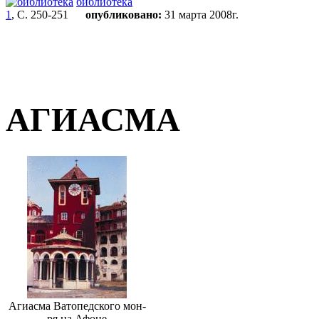
библиотека
1
, С. 250-251
опубликовано:
31 марта 2008г.
АГИАСМА
Агиасма Ватопедского мон-
ря на Афоне