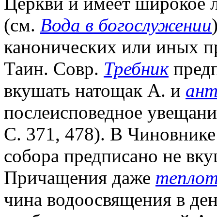
Церкви и имеет широкое 
(см.
Вода в богослужении
канонических или иных п
Таин. Совр.
Требник
предп
вкушать натощак А. и
ант
послеисповедное увещани
С. 371, 478). В Чиновник
собора предписано не вку
Причащения даже
тепло
чина водоосвящения в ден