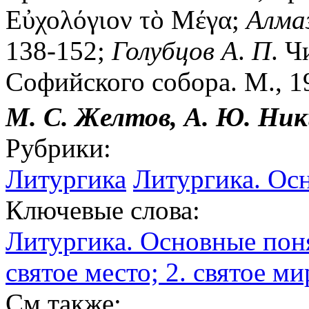
Εὐχολόγιον τὸ Μέγα;
Алма
138-152;
Голубцов
А
.
П
. 
Софийского собора. М., 1
М. С. Желтов, А. Ю. Ни
Рубрики:
Литургика
Литургика. Ос
Ключевые слова:
Литургика. Основные пон
святое место; 2. святое ми
См.также: