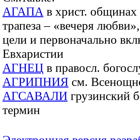
АГАПА
в христ. общинах 
трапеза – «вечеря любви»
цели и первоначально вк
Евхаристии
АГНЕЦ
в правосл. богосл
АГРИПНИЯ
см. Всенощн
АГСАВАЛИ
грузинский б
термин
Электронная версия разр