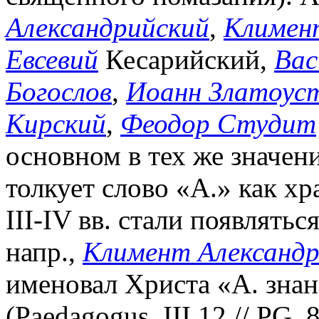
Александрийский
,
Климен
Евсевий
Кесарийский,
Вас
Богослов
,
Иоанн Златоус
Кирский
,
Феодор Студит
основном в тех же значени
толкует слово «А.» как хра
III-IV вв. стали появлять
напр.,
Климент Александр
именовал Христа «А. знан
(Paedagogus. III 12 // PG. 