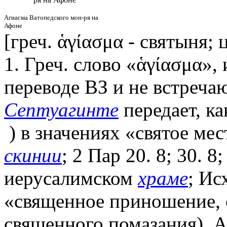
Агиасма Ватопедского мон-ря на
Афоне
[греч. ἁγίασμα - святыня;
1. Греч. слово «ἁγίασμα»,
переводе ВЗ и не встреча
Септуагинте
передает, ка
) в значениях «святое мес
скинии
; 2 Пар 20. 8; 30. 8
иерусалимском
храме
; Ис
«священное приношение, с
священного помазания). А