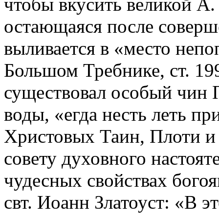
чтобы вкусить великой А.
остающаяся после соверш
выливается в «место неп
Большом Требнике, ст. 199
существовал особый чин 
воды, «егда несть леть п
Христовых Таин, Плоти и
совету духовного настояте
чудесных свойствах бого
свт. Иоанн Златоуст: «В э