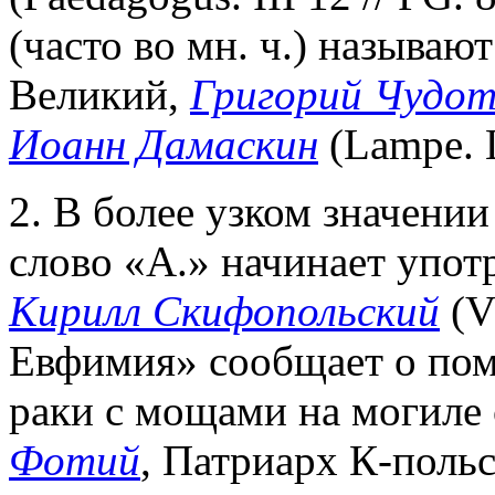
(часто во мн. ч.) называю
Великий,
Григорий Чудот
Иоанн Дамаскин
(Lampe. L
2. В более узком значении 
слово «А.» начинает употр
Кирилл Скифопольский
(V
Евфимия» сообщает о пом
раки с мощами на могиле с
Фотий
, Патриарх К-польс