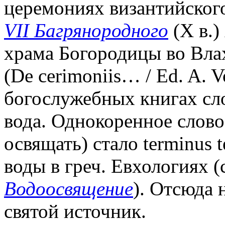
церемониях византийског
VII Багрянородного
(X в.)
храма Богородицы во Вла
(De cerimoniis… / Ed. A. Vo
богослужебных книгах сло
вода. Однокоренное слово 
освящать) стало terminus 
воды в греч. Евхологиях (
Водоосвящение
). Отсюда 
святой источник.