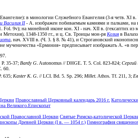
- Евангелие): в минологии Служебного Евангелия (3-я четв. XI в. V
и Василия II
- А. изображен побиваемым камнями и палками, на вто
. Fol. 9v); на минейной иконе кон. XI - нач. ХII в. (гексаптих из
 Метохия), 1348-1350 гг., и ц. Св. Троицы мон-ря
Козия
в Валахи
фиота
, нач. XVIII в. (Ч. 3. § 8. № 41), и Строгановский иконопис
ене мученичества «Ерминия» предписывает изображать А. «в первы
697.
. P. 35-37;
Bardy G
. Autonomus // DHGE. T. 5. Col. 823-824;
Сергий 
. 60.
P. 635;
Kaster K. G
. // LCI. Bd. 5. Sp. 296;
Millet
. Athos. Tf. 211, 3;
Ев
Церкви
Православный Церковный календарь 2016 г.
Католически
ина Великого.Епископат
ской Православной Церкви
Святые Римско-католической Церкв
ископы Древней Церкви (I в. — 1054 г.)
Гимнография священно