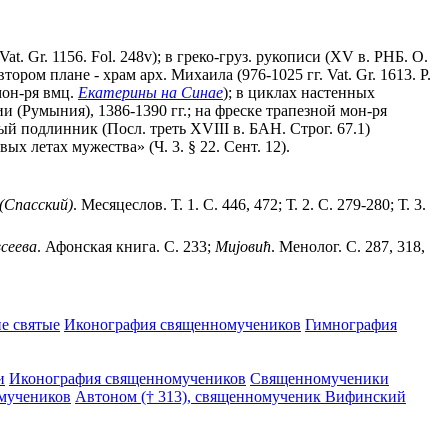
at. Gr. 1156. Fol. 248v); в греко-груз. рукописи (XV в. РНБ. О.
ром плане - храм арх. Михаила (976-1025 гг. Vat. Gr. 1613. Р.
 мон-ря вмц.
Екатерины на Синае
); в циклах настенных
и (Румыния), 1386-1390 гг.; на фреске трапезной мон-ря
ный подлинник (Посл. треть XVIII в. БАН. Строг. 67.1)
х летах мужества» (Ч. 3. § 22. Сент. 12).
(Спасский)
. Месяцеслов. Т. 1. С. 446, 472; Т. 2. С. 279-280; Т. 3.
сеева
. Афонская книга. С. 233;
Миjовић
. Менолог. С. 287, 318,
е святые
Иконография священномучеников
Гимнография
и
Иконография священномучеников
Священномученики
мучеников
Автоном († 313), священномученик Вифинский