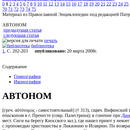
0
1
2
3
4
5
6
7
8
9
10
11
12
13
14
15
16
17
18
19
20
21
22
23
24
25
70
71
72
73
74
75
Материал из Православной Энциклопедии под редакцией Патр
АВТОНОМ
предыдущая статья
следующая статья
печать
библиотека
1
, С. 202-203
опубликовано:
20 марта 2008г.
Содержание
Гимнография
Иконография
АВТОНОМ
[греч. αὐτόνομος - самостоятельный] († 313), сщмч. Вифинский
епископом в г. Пренесте (совр. Палестрина); в гонение при
Дио
мест. Сиги на берегу Киосского зал.), где нашел приют у некое
с проповедью христианства в Ликаонию и Исаврию. По возвра