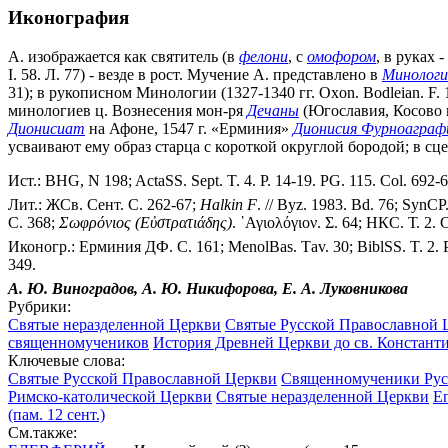
Иконография
А. изображается как святитель (в
фелони
, с
омофором
, в руках 
I. 58. Л. 77) - везде в рост. Мучение А. представлено в
Минологи
31); в рукописном Минологии (1327-1340 гг. Oxon. Bodleian. F. 1
минологиев ц. Вознесения мон-ря
Дечаны
(Югославия, Косово и
Дионисиат
на Афоне, 1547 г. «Ерминия»
Дионисия Фурноагра
усваивают ему образ старца с короткой округлой бородой; в сц
Ист.: BHG, N 198; ActaSS. Sept. T. 4. P. 14-19. PG. 115. Col. 692-
Лит.: ЖСв. Сент. С. 262-67;
Halkin F
. // Byz. 1983. Bd. 76; SynCP
С. 368;
Σωφρόνιος (Εὐστρατιάδης)
. ῾Αγιολόγιον. Σ. 64; НКС. Т. 2. С
Иконогр.: Ерминия ДФ. С. 161; MenolBas. Тav. 30; BiblSS. T. 2. 
349.
А. Ю. Виноградов, А. Ю. Никифорова, Е. А. Луковникова
Рубрики:
Святые неразделенной Церкви
Святые Русской Православной 
священномучеников
История Древней Церкви до св. Констант
Ключевые слова:
Святые Русской Православной Церкви
Священномученики Рус
Римско-католической Церкви
Святые неразделенной Церкви
Еп
(пам. 12 сент.)
См.также: