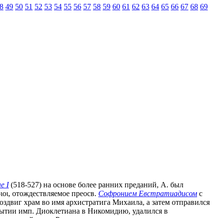
8
49
50
51
52
53
54
55
56
57
58
59
60
61
62
63
64
65
66
67
68
69
е I
(518-527) на основе более ранних преданий, А. был
ιοι, отождествляемое преосв.
Софронием Евстратиадисом
с
воздвиг храм во имя архистратига Михаила, а затем отправился
бытии имп. Диоклетиана в Никомидию, удалился в