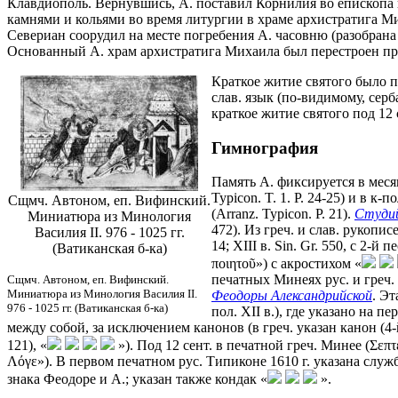
Клавдиополь. Вернувшись, А. поставил Корнилия во епископа 
камнями и кольями во время литургии в храме архистратига Ми
Севериан соорудил на месте погребения А. часовню (разобрана 
Основанный А. храм архистратига Михаила был перестроен п
Краткое житие святого было пе
слав. язык (по-видимому, се
краткое житие святого под 12
Гимнография
Память А. фиксируется в меся
Typicon. T. 1. P. 24-25) и в 
Сщмч. Автоном, еп. Вифинский.
(Arranz. Typicon. P. 21).
Студи
Миниатюра из Минология
472). Из греч. и слав. рукопи
Василия II. 976 - 1025 гг.
14; XIII в. Sin. Gr. 550, с 2-й
(Ватиканская б-ка)
ποιητοῦ») с акростихом «
печатных Минеях рус. и греч.
Сщмч. Автоном, еп. Вифинский.
Миниатюра из Минология Василия II.
Феодоры Александрийской
. Э
976 - 1025 гг. (Ватиканская б-ка)
пол. XII в.), где указано на п
между собой, за исключением канонов (в греч. указан канон (4-й
121), «
»). Под 12 сент. в печатной греч. Минее (Σεπ
Λόγε»). В первом печатном рус. Типиконе 1610 г. указана служ
знака Феодоре и А.; указан также кондак «
».