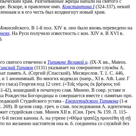
языческий храм. Разгневанные жрецы напали на святого с
ре. Вскоре, в правление имп.
Константина I
(324-337), некий
тленным и в его честь был воздвигнут новый храм.
окисийского. В 1-й пол. XIV в. оно было вновь переведено на
неях
. На Руси получило известность с кон. XIV в. В XVI в.
).
ого святого отмечено в
Типиконе Великой ц
. (IX-X вв., Mateos.
синский Типикон
(1131) указывает на совершение службы А.
 память А. (Сергий (Спасский). Месяцеслов. Т. 1. С. 446,
и 1 анонимный. Во многих кодексах (напр., XI в. Ath. Laur. Γ
ного гласа) Георгия под 12 сент. («Τοῖς νόμοις ἐκ βρέφους τοῦ
 41-42), вошедший в печатную слав. Минею. В совр. уставе и
ика Рождества Богородицы и совершается вместе с памятью прп.
 редакций Студийского устава -
Евергетидского Типикона
(1-я
С. 269). В целом совр. греч. и слав. последования А. идентичны
жит студийская слав. Минея XII в. (Син. Греч. № 159. Л. 115-
 6-й песни канона А. на утрене («Θῦμα τραπέζῃ προυτέθη τῇ σῇ
то по желанию настоятеля она м. б. соединена со службой без