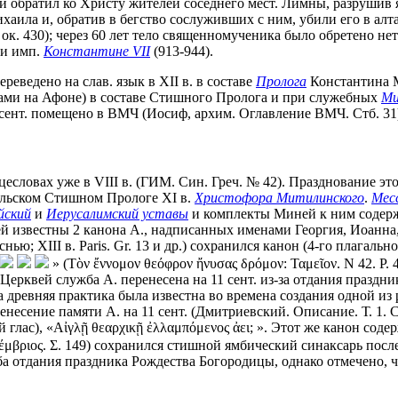
и обратил ко Христу жителей соседнего мест. Лимны, разрушив 
хаила и, обратив в бегство сослуживших с ним, убили его в алта
ок. 430); через 60 лет тело священномученика было обретено не
ри имп.
Константине VII
(913-944).
реведено на слав. язык в XII в. в составе
Пролога
Константина М
рбами на Афоне) в составе Стишного Пролога и при служебных
Ми
 сент. помещено в ВМЧ (Иосиф, архим. Оглавление ВМЧ. Стб. 31
цесловах уже в VIII в. (ГИМ. Син. Греч. № 42). Празднование эт
к-польском Стишном Прологе XI в.
Христофора Митилинского
.
Мес
йский
и
Иерусалимский уставы
и комплекты Миней к ним содержат
сей известны 2 канона А., надписанных именами Георгия, Иоанна, 
 песнью; XIII в. Paris. Gr. 13 и др.) сохранился канон (4-го плагаль
» (Τὸν ἔννομον θεόφρον ἤνυσας δρόμον: Ταμεῖον. N 42. P.
 Церквей служба А. перенесена на 11 сент. из-за отдания праздн
та древняя практика была известна во времена создания одной из
еренесение памяти А. на 11 сент. (Дмитриевский. Описание. Т. 1. 
 глас), «Αἰγλῇ θεαρχικῇ ἐλλαμπόμενος ἀει
;
». Этот же канон содер
τέμβριος. Σ. 149) сохранился стишной ямбический синаксарь после
ба отдания праздника Рождества Богородицы, однако отмечено, ч