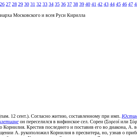
26
27
28
29
30
31
32
33
34
35
36
37
38
39
40
41
42
43
44
45
46
47
4
иарха Московского и всея Руси Кирилла
 (пам. 12 сент.). Согласно житию, составленному при имп.
Юстин
клетиане
он переселился в вифинское сел. Сореи (Σορεοί или Σύρ
го Корнилия. Крестив последнего и поставив его во диакона, А. 
щении А. рукоположил Корнилия в пресвитера, но, узнав о при