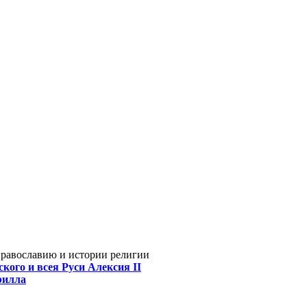
Православию и истории религии
кого и всея Руси Алексия II
рилла