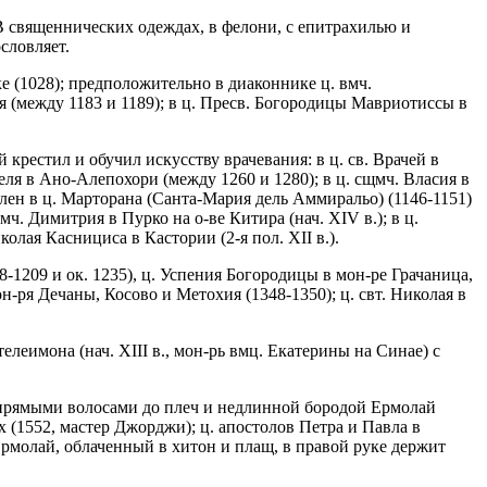
В священнических одеждах, в фелони, с епитрахилью и
словляет.
е (1028); предположительно в диаконнике ц. вмч.
 (между 1183 и 1189); в ц. Пресв. Богородицы Мавриотиссы в
рестил и обучил искусству врачевания: в ц. св. Врачей в
сителя в Ано-Алепохори (между 1260 и 1280); в ц. сщмч. Власия в
лен в ц. Марторана (Санта-Мария дель Аммиральо) (1146-1151)
 вмч. Димитрия в Пурко на о-ве Китира (нач. XIV в.); в ц.
лая Каснициса в Кастории (2-я пол. XII в.).
-1209 и ок. 1235), ц. Успения Богородицы в мон-ре Грачаница,
н-ря Дечаны, Косово и Метохия (1348-1350); ц. свт. Николая в
еимона (нач. XIII в., мон-рь вмц. Екатерины на Синае) с
 прямыми волосами до плеч и недлинной бородой Ермолай
 (1552, мастер Джорджи); ц. апостолов Петра и Павла в
Ермолай, облаченный в хитон и плащ, в правой руке держит