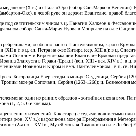
медальоне (X в.) из Пала д'Оро (собор Сан-Марко в Венеции). 
Дамбартон-Окс), в левой руке он держит Евангелие, правой благо
иде под святительским чином в ц. Панагии Халкеон в Фессалоник
дральном соборе Санта-Мария Нуова в Монреале на о-ве Сицилия
ребрениками, особенно часто с Пантелеимоном, к-рого Ермолай к
 (XII в.); в ц. ап. Петра на о-ве Китира (сер. XIII в.); в ц. Спа
чениками Иоанном и Киром держащий Евангелие Ермолай представ
. Иоанна Златоуста в Гераки (Ераки) (кон. XIII - нач. XIV в.); в ц.
учениками Иоанном и Киром и вмч. Пантелеимоном - в ц. св. Нико
Пресв. Богородицы Евергетиды в мон-ре Студеница, Сербия (1208
. Троицы мон-ря Сопочани, Сербия (1263-1268); ц. Вознесения мо
еимона; один из ранних образцов - житийная икона вмч. Пантел
а (1, 2, 5, 6-е клейма).
существенных изменений. Как старец с седыми волнистыми или
итира (кон. XV в.); кафоликона мон-ря Преображения в Метеорах
имон» (2-я пол. XVI в., Музей мон-ря Лимонос на о-ве Лесбос) 