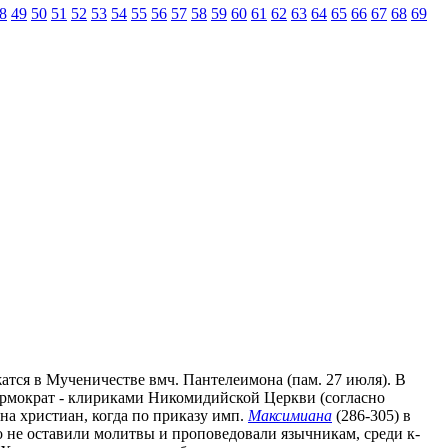
8
49
50
51
52
53
54
55
56
57
58
59
60
61
62
63
64
65
66
67
68
69
жатся в Мученичестве вмч. Пантелеимона (пам. 27 июля). В
Ермократ - клириками Никомидийской Церкви (согласно
 на христиан, когда по приказу имп.
Максимиана
(286-305) в
о не оставили молитвы и проповедовали язычникам, среди к-