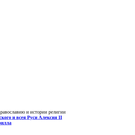
Православию и истории религии
кого и всея Руси Алексия II
рилла