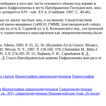
ображен в юго-зап. части основного объема под хорами в
лоцкого Евфросиниева в честь Преображения Господня жен. мон-
датируется XIV - нач. XV в. (
Гайдуков.
1997. С. 40-46).
х по заказу частных лиц, и на минеях. Свидетельством
ой иконе-мощевике (1409/10, ГММК, Благовещенский собор),
и на углу Б. Садовой ул. и Б. Козихинского пер., построенной
я его торжественного прославления как священномученика были
a. Athens, 1985. P. 25, 32, 36. (Byzantine Art in Greece: Mosaics,
. Wixom. N. Y., 1997. P. 159-160, 379;
Chatzidakis M., Bitha I.
l. 3; P. 274-285. Pl. 11;
Лифшиц Л. И., Сарабьянов В. Д.,
. Д.
Спасо-Преображенская церковь Евфросиньева мон-ря и ее
е святые
Иконография священномучеников
Гимнография
и
Иконография священномучеников
Священномученики
 ок. 305), священномученики Никомидийские (пам. 26 июля)