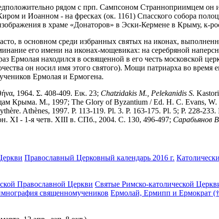
едположительно рядом с прп. Сампсоном Странноприимцем он из
и Киром и Иоанном - на фресках (ок. 1161) Спасского собора по
зображения в храме «Донаторов» в Эски-Кермене в Крыму, к-рое 
асто, в основном среди избранных святых на иконах, выполненны
инание его имени на иконах-мощевиках: на серебряной наперсн
з Ермолая находился в освященной в его честь московской церкв
ночества он носил имя этого святого). Мощи патриарха во врем
чеников Ермолая и Ермогена.
ήνα, 1964. Σ. 408-409. Εικ. 23;
Chatzidakis M., Pelekanidis S.
Kastori
Крыма. М., 1997; The Glory of Byzantium / Ed. H. C. Evans, W. D
ère. Athènes, 1997. P. 113-119. Pl. 3. P. 163-175. Pl. 5; P. 228-233. P
I - 1-я четв. XIII в. СПб., 2004. С. 130, 496-497;
Сарабьянов В
Церкви
Православный Церковный календарь 2016 г.
Католически
ской Православной Церкви
Святые Римско-католической Церкв
имнография священномучеников
Ермолай, Ермипп и Ермократ (†