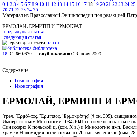
0
1
2
3
4
5
6
7
8
9
10
11
12
13
14
15
16
17
18
19
20
21
22
23
24
25
70
71
72
73
74
75
Материал из Православной Энциклопедии под редакцией Патр
ЕРМОЛАЙ, ЕРМИПП И ЕРМОКРАТ
предыдущая статья
следующая статья
печать
библиотека
18
, С. 669-670
опубликовано:
28 июля 2009г.
Содержание
Гимнография
Иконография
ЕРМОЛАЙ, ЕРМИПП И ЕРМ
[греч. ῾Ερμόλαος, ῞Ερμιππος, ῾Ερμοκράτης] († ок. 305), свяще
Императорском Минологии 1034-1041 гг. помещено краткое ска
Синаксарю К-польской ц. (кон. X в.) и Минологию имп. Василия 
храме в Никомидии были сожжены 20 тыс. мучеников (пам. 28 д