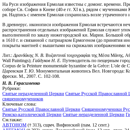
На Руси изображения Ермолая известны с домонг. времени. Пр
соборе Св. Софии в Киеве (40-е гг. XI в.), рядом с мученикам
ря. Надпись с именем Ермолая сохранилась возле утраченного и
В древнерус. иконописи изображения Ермолая встречаются неч
распространения отдельных изображений Ермолая служит упом
выполненной по заказу нижегородской кн. Марии. Большой обра
в 1610 г. и связанной с патриархом Ермогеном (до принятия и
покрыты мантией с вышитыми на скрижалях изображениями му
Лит.:
Δρανδάκης Ν. Β.
Βυζαντιναί τοιχογραφίαι της Μέσα Μάνης. Αθ
Wall Paintings);
Гайдуков Н. Е.
Путеводитель по пещерным городам 
Corpus de la Peinture monumentale byzantine de la Grèce: L'оle de Cyth
Царевская Т. Ю.
Монументальная живопись Вел. Новгорода: Кон. X
фрески. М., 2007. С. 102-108.
Н. В. Герасименко
Рубрики:
Святые неразделенной Церкви
Святые Русской Православной 
священномучеников
Ключевые слова:
Святые Русской Православной Церкви
Священномученики Рус
Римско-католической Церкви
Святые неразделенной Церкви
Г
См.также:
АВТОНОМ
(† 313), сщмч. Вифинский (пам. 12 сент.)