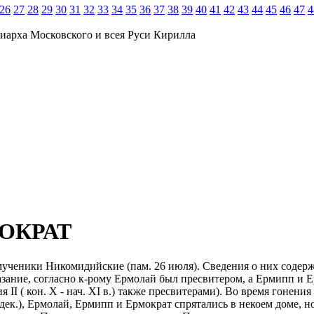
26
27
28
29
30
31
32
33
34
35
36
37
38
39
40
41
42
43
44
45
46
47
4
иарха Московского и всея Руси Кирилла
ОКРАТ
нномученики Никомидийские (пам. 26 июля). Сведения о них содер
зание, согласно к-рому Ермолай был пресвитером, а Ермипп и 
II ( кон. X - нач. XI в.) также пресвитерами). Во время гонения
ек.), Ермолай, Ермипп и Ермократ спрятались в некоем доме, н