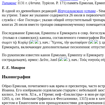
Типиконе
1131 г. (
Arranz.
Typicon. P. 171) память Ермолая, Ерми
В одной из древнейших редакций
Иерусалимского устава
- Sina
на утрене. Такое же указание содержится 26 июля в первопеча
служба с «Бог Господь»; указан общий отпустительный тропар
книгах 26 июля вместо тропаря священномученику помещается
Последование Ермолая, Ермиппа и Ермократа в совр. богослужеб
(только в славянских); канона, составленного гимнографом Иосиф
σωμεν τῷ Κυρίῳ̇ (
), нач.: ῞Υμνοις, τὴν φωτοφόρον (
); 
Ермократа, включающее дополнительные песнопения: отпустит
По рукописям известен канон Ермолаю, Ермиппу и Ермократу 2-
сострадальцев), ирмос: Δεῦτε, λαοί̇ (
), нач.: Τοὺς νοητοὺς 
Е. Е. Макаров
Иконография
Образ Ермолая, почитаемого как врача и пресвитера, часто встр
Иоанна. Его изображали седовласым старцем с небольшой заос
килисе, 3-я четв. XI в., в Гёреме; неф «Енклистры» в мон-ре п
1265; ц. свт. Николая Орфаноса в Фессалонике, 1315) или в хито
крестом и Евангелием или принадлежностями для врачевания (