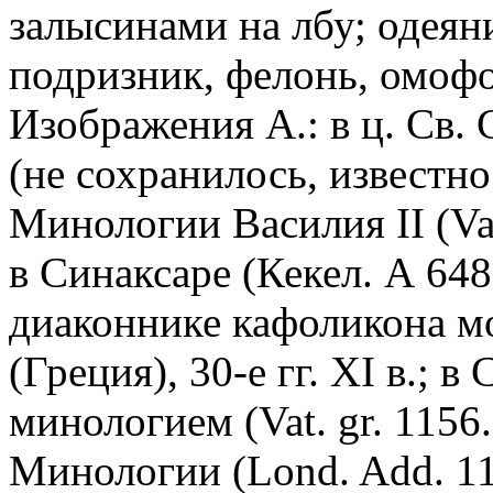
залысинами на лбу; одеян
подризник, фелонь, омофо
Изображения А.: в ц. Св. 
(не сохранилось, известно
Минологии Василия II (Vat. 
в Синаксаре (Кекел. А 648. f
диаконнике кафоликона м
(Греция), 30-е гг. XI в.; 
минологием (Vat. gr. 1156. f
Минологии (Lond. Add. 1187