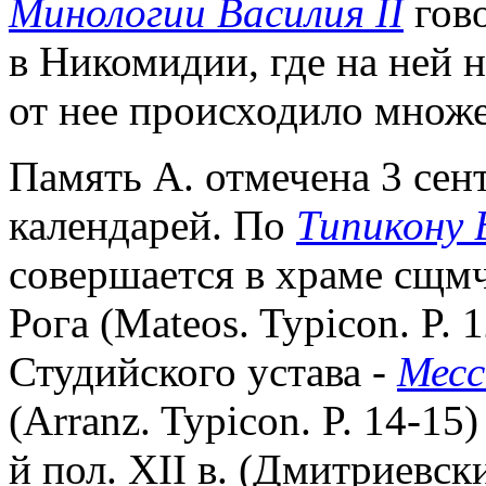
Минологии Василия II
гово
в Никомидии, где на ней н
от нее происходило множе
Память А. отмечена 3 сент
календарей. По
Типикону 
совершается в храме сщмч
Рога (Mateos. Typicon. P.
Студийского устава -
Месс
(Arranz. Typicon. P. 14-15
й пол. XII в. (Дмитриевски