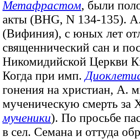
Метафрастом
, были пол
акты (BHG, N 134-135). А
(Вифиния), с юных лет о
священнический сан и пос
Никомидийской Церкви Ки
Когда при имп.
Диоклети
гонения на христиан, А. 
мученическую смерть за 
мученики
). По просьбе п
в сел. Семана и оттуда об