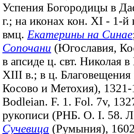
Успения Богородицы в Даф
г.; на иконах кон. XI - 1-й 
вмц.
Екатерины на Синае
Сопочани
(Югославия, Кос
в апсиде ц. свт. Николая в
XIII в.; в ц. Благовещени
Косово и Метохия), 1321-
Bodleian. F. 1. Fol. 7v, 132
рукописи (РНБ. O. I. 58. Л
Сучевица
(Румыния), 1602