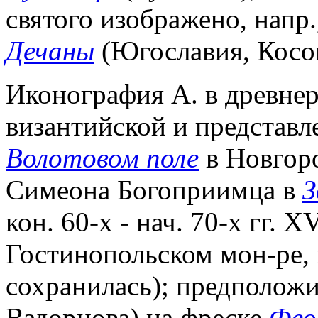
святого изображено, напр.
Дечаны
(Югославия, Косов
Иконография А. в древнер
византийской и представл
Волотовом поле
в Новгород
Симеона Богоприимца в
З
кон. 60-х - нач. 70-х гг. XV
Гостинопольском мон-ре, к
сохранилась); предположи
Вздорнова) на фреске
Фео