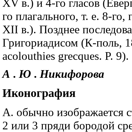
XV в.) и 4-го гласов (Еве
го плагального, т. е. 8-го, 
XII в.). Позднее последов
Григориадисом (К-поль, 184
acolouthies grecques. P. 9).
А
.
Ю
.
Никифорова
Иконография
А. обычно изображается с
2 или 3 пряди бородой с