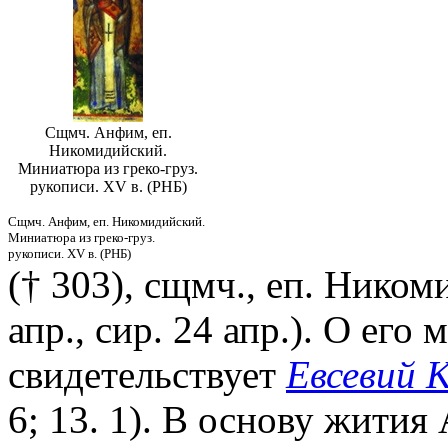
Сщмч. Анфим, еп.
Никомидийский.
Миниатюра из греко-груз.
рукописи. XV в. (РНБ)
Сщмч. Анфим, еп. Никомидийский.
Миниатюра из греко-груз.
рукописи. XV в. (РНБ)
(† 303), сщмч., еп. Никоми
апр., сир. 24 апр.). О ег
свидетельствует
Евсевий 
6; 13. 1). В основу жития