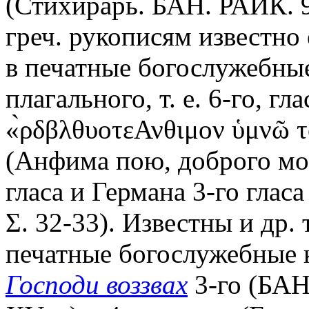
(Стихирарь. БАН. РАИК. 95
греч. рукописям известно
в печатные богослужебные
плагального, т. е. 6-го, гл
«̀ρδβλθυοτεΑνθιμον ὑμνῶ 
(Анфима пою, доброго мое
гласа и Германа 3-го гласа
Σ. 32-33). Известны и др.
печатные богослужебные к
Господи воззвах
3-го (БАН.