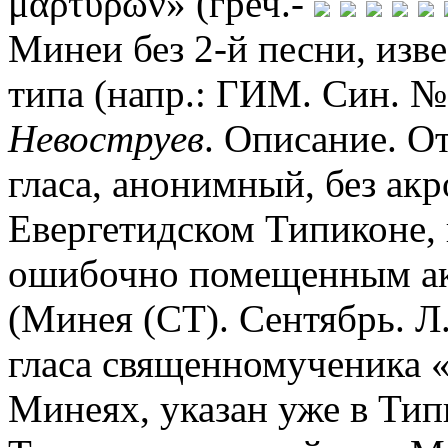
μαρτύρων» (греч.-
Минеи без 2-й песни, изв
типа (напр.: ГИМ. Син. № 
Невоструев
. Описание. Отд
гласа, анонимный, без акр
Евергетидском Типиконе, 
ошибочно помещенным ак
(Минея (СТ). Сентябрь. Л.
гласа священномученика 
Минеях, указан уже в Тип