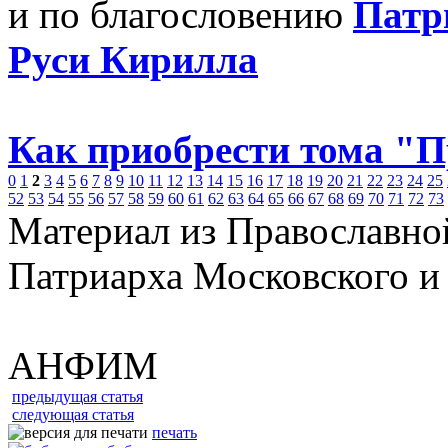
и по благословению
Патр
Руси Кирилла
Как приобрести тома "
0
1
2
3
4
5
6
7
8
9
10
11
12
13
14
15
16
17
18
19
20
21
22
23
24
25
52
53
54
55
56
57
58
59
60
61
62
63
64
65
66
67
68
69
70
71
72
73
Материал из Православно
Патриарха Московского и
АНФИМ
предыдущая статья
следующая статья
печать