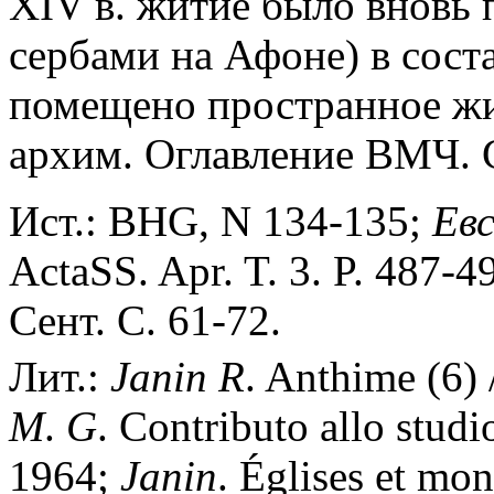
XIV в. житие было вновь 
сербами на Афоне) в сос
помещено пространное жи
архим. Оглавление ВМЧ. Ст
Ист.: BHG, N 134-135;
Евс
ActaSS. Apr. T. 3. P. 487-
Сент. С. 61-72.
Лит.:
Janin
R
. Anthime (6)
M
.
G
. Contributo allo studi
1964;
Janin
. Églises et mon