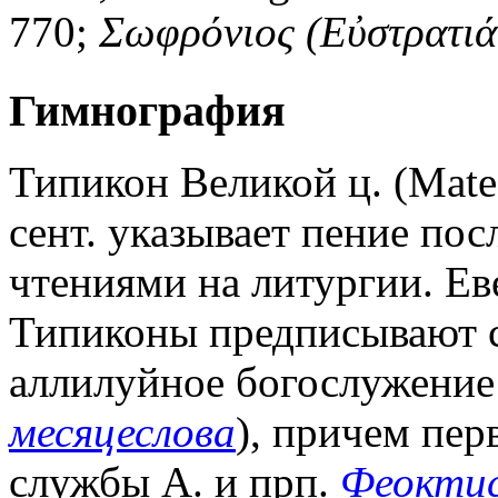
770;
Σωφρόνιος
(Εὐστρατιά
Гимнография
Типикон Великой ц. (Mateo
сент. указывает пение пос
чтениями на литургии. Е
Типиконы предписывают с
аллилуйное богослужение
месяцеслова
), причем пер
службы А. и прп.
Феокти