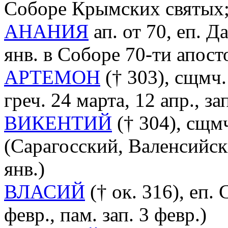
Соборе Крымских святых; 
АНАНИЯ
ап. от 70, еп. Д
янв. в Соборе 70-ти апосто
АРТЕМОН
(† 303), сщмч.
греч. 24 марта, 12 апр., зап
ВИКЕНТИЙ
(† 304), сщм
(Сарагосский, Валенсийский
янв.)
ВЛАСИЙ
(† ок. 316), еп.
февр., пам. зап. 3 февр.)