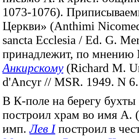
1073-1076). Приписываемы
Церкви» (Anthimi Nicomedie
sancta Ecclesia / Ed. G. Mer
принадлежит, по мнению
Анкирскому
(Richard M. U
d'Ancyr // MSR. 1949. N 6. 
В К-поле на берегу бухты
построил храм во имя А. 
имп.
Лев I
построил в чест