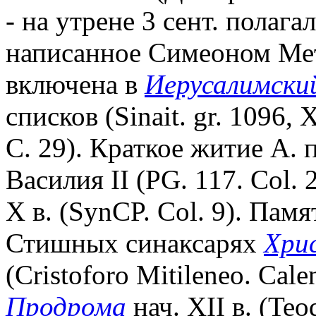
- на утрене 3 сент. полага
написанное Симеоном Ме
включена в
Иерусалимски
списков (Sinait. gr. 1096, 
С. 29). Краткое житие А.
Василия II (PG. 117. Col.
X в. (SynCP. Col. 9). Памя
Стишных синаксарях
Хри
(Cristoforo Mitileneo. Cale
Продрома
нач. XII в. (Teo