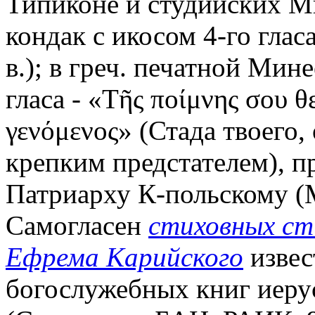
Типиконе и студийских М
кондак с икосом 4-го гласа
в.); в греч. печатной Мине
гласа - «Τῆς ποίμνης σου 
γενόμενος» (Стада твоего
крепким предстателем), 
Патриарху К-польскому (Μη
Самогласен
стиховных ст
Ефрема Карийского
извес
богослужебных книг иеру