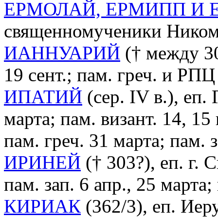
ЕРМОЛАЙ, ЕРМИПП И 
священномученики Никоми
ИАННУАРИЙ
(† между 30
19 сент.; пам. греч. и РПЦ
ИПАТИЙ
(сер. IV в.), еп
марта; пам. визант. 14, 15 
пам. греч. 31 марта; пам. з
ИРИНЕЙ
(† 303?), еп. г.
пам. зап. 6 апр., 25 марта; 
КИРИАК
(362/3), еп. Иер