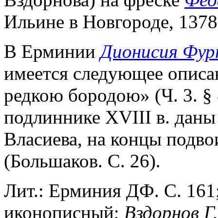
Ильине в Новгороде, 1378 
В Ерминии
Дионисия Фу
имеется следующее описан
редкою бородою» (Ч. 3. §
подлиннике XVIII в. даны
Власиева, на концы подвои
(Большаков. С. 26).
Лит.: Ерминия ДФ. С. 161
иконописный;
Вздорнов Г