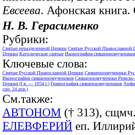
Евсеева
. Афонская книга. 
Н. В. Герасименко
Рубрики:
Святые неразделенной Церкви
Святые Русской Православной 
Церкви
Католические святые
Иконография священномученико
Ключевые слова:
Святые Русской Православной Церкви
Священномученики Рус
Иконография священномучеников
Священномученики Римско-
Церкви (I в. — 1054 г.)
Гимнография священномучеников
Анфим
сир. 24 апр.)
См.также:
АВТОНОМ
(† 313), сщмч.
ЕЛЕВФЕРИЙ
еп. Иллирийс