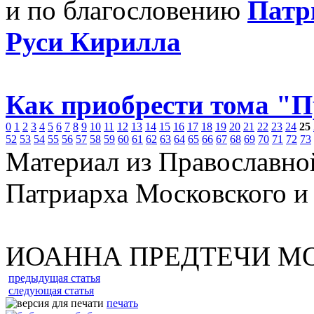
и по благословению
Патр
Руси Кирилла
Как приобрести тома "
0
1
2
3
4
5
6
7
8
9
10
11
12
13
14
15
16
17
18
19
20
21
22
23
24
25
52
53
54
55
56
57
58
59
60
61
62
63
64
65
66
67
68
69
70
71
72
73
Материал из Православно
Патриарха Московского и
ИОАННА ПРЕДТЕЧИ М
предыдущая статья
следующая статья
печать