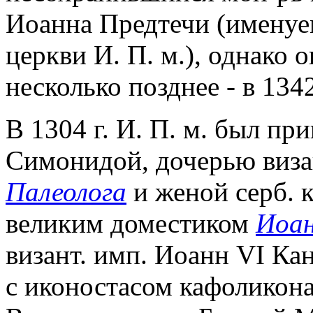
Иоанна Предтечи (именуе
церкви И. П. м.), однако 
несколько позднее - в 1342
В 1304 г. И. П. м. был пр
Симонидой, дочерью виза
Палеолога
и женой серб. к
великим доместиком
Иоан
визант. имп. Иоанн VI Ка
с иконостасом кафоликон