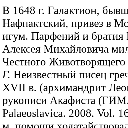
В 1648 г. Галактион, быв
Нафпактский, привез в Мо
игум. Парфений и братия 
Алексея Михайловича мил
Честного Животворящего 
Г.
Неизвестный писец грече
XVII в. (архимандрит Лео
рукописи Акафиста (ГИМ. С
Palaeoslavica. 2008. Vol. 1
м. помощи ходатайствовал