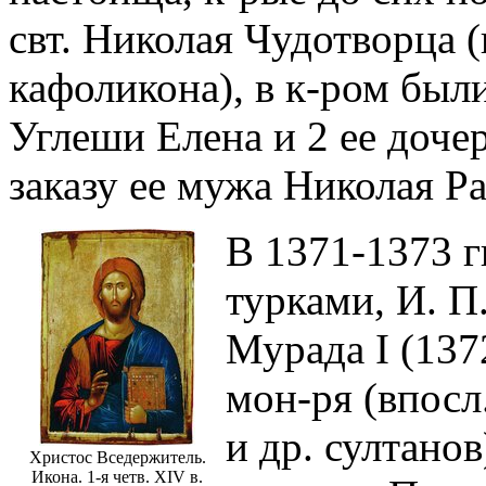
свт. Николая Чудотворца 
кафоликона), в к-ром был
Углеши Елена и 2 ее доче
заказу ее мужа Николая Р
В 1371-1373 гг
турками, И. П
Мурада I (137
мон-ря (впос
и др. султано
Христос Вседержитель.
Икона. 1-я четв. XIV в.