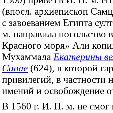
(впосл. архиепископ Самцх
с завоеванием Египта сул
м. направила посольство в
Красного моря» Али копи
Мухаммада
Екатерины в
Синае
(624), в которой га
привилегий, в частности
имений и освобождение от
В 1560 г. И. П. м. не смог