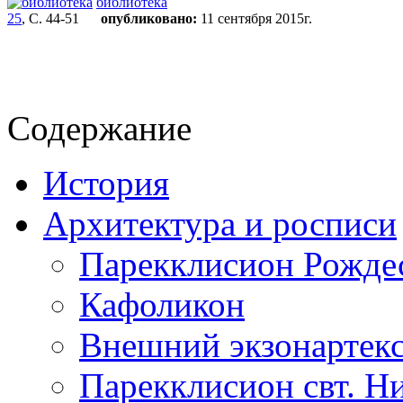
библиотека
25
, С. 44-51
опубликовано:
11 сентября 2015г.
Содержание
История
Архитектура и росписи
Парекклисион Рождес
Кафоликон
Внешний экзонартек
Парекклисион свт. Н