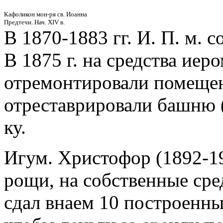
Кафоликон мон-ря св. Иоанна
Предтечи. Нач. XIV в.
В 1870-1883 гг. И. П. м. 
В 1875 г. на средства иер
отремонтировали помещен
отреставрировали башню (
ку.
Игум. Христофор (1892-19
рощи, на собственные сре
сдал внаем 10 построенны