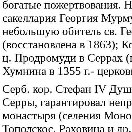
богатые пожертвования. Н
сакеллария Георгия Мурмур
небольшую обитель св. Г
(восстановлена в 1863); К
ц. Продромуди в Серрах (
Хумнина в 1355 г.- церков
Серб. кор. Стефан IV Душа
Серры, гарантировал неп
монастыря (селения Монос
Тополскос, Раховица и др