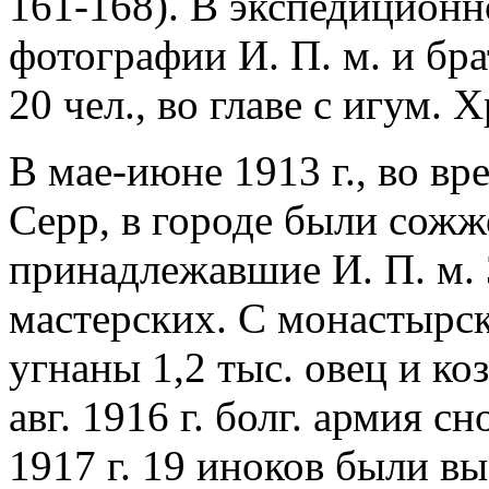
161-168). В экспедицион
фотографии И. П. м. и бра
20 чел., во главе с игум.
В мае-июне 1913 г., во вр
Серр, в городе были сожже
принадлежавшие И. П. м. 
мастерских. С монастырс
угнаны 1,2 тыс. овец и коз
авг. 1916 г. болг. армия с
1917 г. 19 иноков были вы