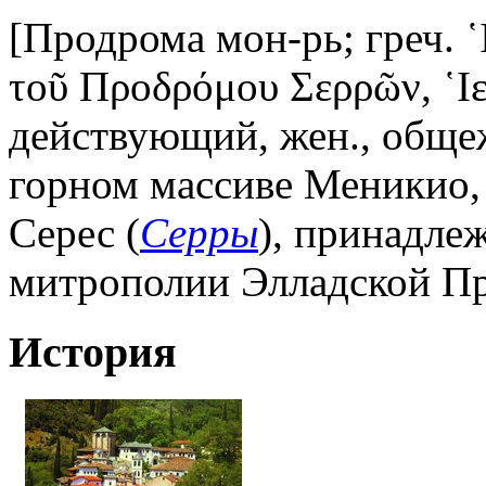
[Продрома мон-рь; греч. ῾
τοῦ Προδρόμου Σερρῶν, ῾Ι
действующий, жен., обще
горном массиве Меникио, в
Серес (
Серры
), принадле
митрополии Элладской Пр
История