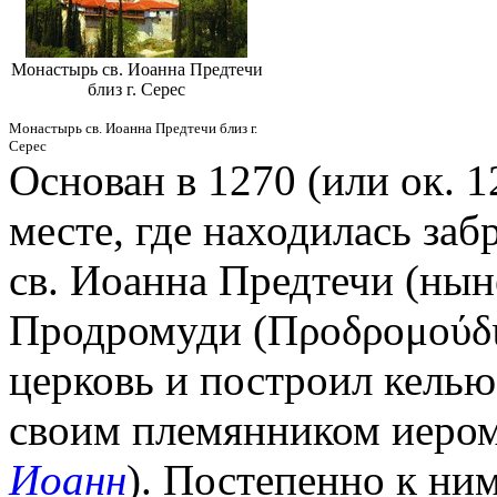
Монастырь св. Иоанна Предтечи
близ г. Серес
Монастырь св. Иоанна Предтечи близ г.
Серес
Основан в 1270 (или ок. 1
месте, где находилась заб
св. Иоанна Предтечи (нын
Продромуди (Προδρομούδι
церковь и построил келью,
своим племянником иером
Иоанн
). Постепенно к ним