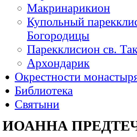
Макринарикион
Купольный парекклис
Богородицы
Парекклисион св. Та
Архондарик
Окрестности монастыр
Библиотека
Святыни
ИОАННА ПРЕДТЕ