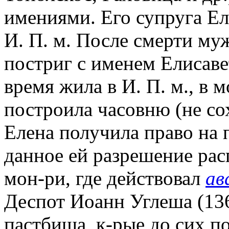
имениями. Его супруга Ел
И. П. м. После смерти м
постриг с именем Елисаве
время жила в И. П. м., в 
построила часовню (не со
Елена получила право на 
данное ей разрешение рас
мон-ри, где действовал
ав
Деспот Иоанн Углеша (136
пастбища, к-рые до сих п