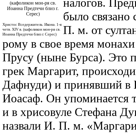
налогов. Пред
(кафоликон мон-ря св.
Иоанна Предтечи близ г.
было связано 
Серес)
Христос Вседержитель. Икона. 1-я
П. м. от султа
четв. XIV в. (кафоликон мон-ря св.
Иоанна Предтечи близ г. Серес)
рому в свое время монахи
Прусу (ныне Бурса). Это 
грек Маргарит, происходи
Дафнуди) и принявший в И
Иоасаф. Он упоминается т
и в хрисовуле Стефана Ду
назвали И. П. м. «Маргар