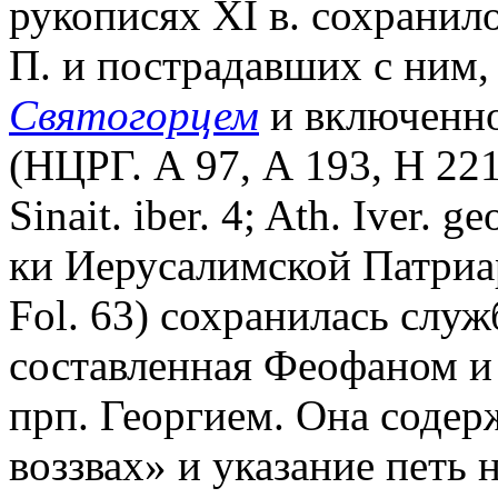
рукописях XI в. сохранил
П. и пострадавших с ним,
Святогорцем
и включенно
(НЦРГ. А 97, А 193, Н 2211;
Sinait. iber. 4; Ath. Iver. 
ки Иерусалимской Патриархи
Fol. 63) сохранилась слу
составленная Феофаном и 
прп. Георгием. Она содер
воззвах» и указание петь 