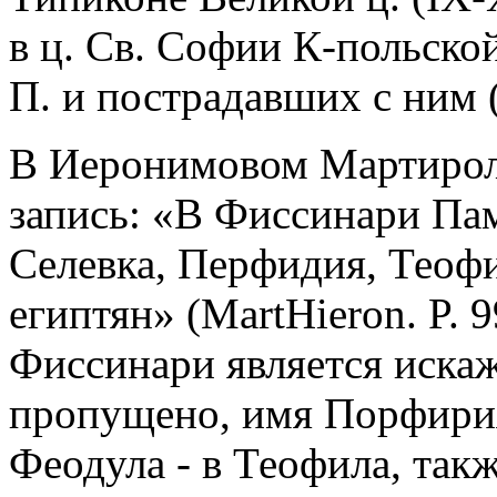
в ц. Св. Софии К-польско
П. и пострадавших с ним 
В Иеронимовом Мартироло
запись: «В Фиссинари Пам
Селевка, Перфидия, Теофи
египтян» (MartHieron. P. 9
Фиссинари является иска
пропущено, имя Порфирия
Феодула - в Теофила, так