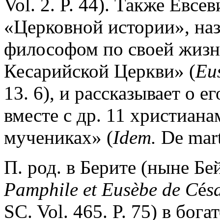
Vol. 2. P. 44). Также Евсе
«Церковной истории», на
философом по своей жизн
Кесарийской Церкви» (
Eu
13. 6), и рассказывает о 
вместе с др. 11 христиана
мучениках» (
Idem.
De mart.
П. род. в Берите (ныне Бей
Pamphile et Eus
è
be de C
é
s
SC. Vol. 465. P. 75) в бог