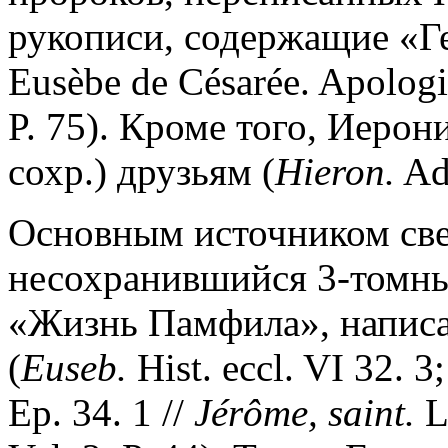
рукописи, содержащие «Ге
Eusèbe de Césarée. Apologi
P. 75). Кроме того, Иерон
сохр.) друзьям (
Hieron.
Adv
Основным источником све
несохранившийся 3-томны
«Жизнь Памфила», написа
(
Euseb.
Hist. eccl. VI 32. 3
Ep. 34. 1 //
Jérôme, saint
.
Le