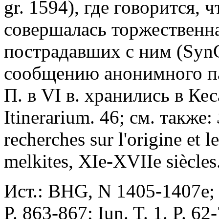
gr. 1594), где говорится, 
совершалась торжественна
пострадавших с ним (SynC
сообщению анонимного п
П. в VI в. хранились в Кес
Itinerarium. 46; см. также:
recherches sur l'origine et l
melkites, XIe-XVIIe siècles
Ист.: BHG, N 1405-1407e; 
P. 863-867; Iun. T. 1. P. 62