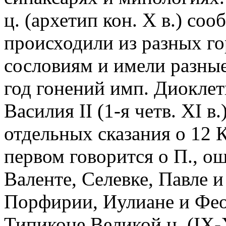
ц. (архетип кон. X в.) соо
происходили из разных г
сословиям и имели разные
год гонений имп. Диоклет
Василия II (1-я четв. XI в
отдельных сказания о 12 
первом говорится о П., 
Валенте, Селевке, Павле и 
Порфирии, Иулиане и Феод
Типиконе Великой ц. (IX-XI