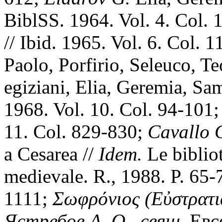
BiblSS. 1964. Vol. 4. Col.
// Ibid. 1965. Vol. 6. Col. 
Paolo, Porfirio, Seleuco, Te
egiziani, Elia, Geremia, Sam
1968. Vol. 10. Col. 94-101
11. Col. 829-830;
Cavallo 
a Cesarea //
Idem.
Le biblio
medievale. R., 1988. P. 65-
1111;
Σωφρόνιος (Εὐστρατι
Ястребов А. О., свящ.
Евсе