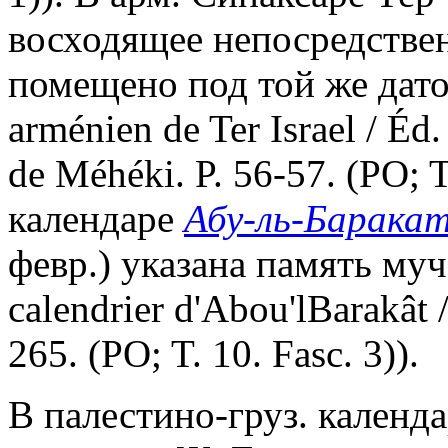
восходящее непосредствен
помещено под той же датой
arménien de Ter Israel / Éd.
de Méhéki. P. 56-57. (PO; T
календаре
Абу-ль-Барака
февр.) указана память му
calendrier d'Abou'lBarakât /
265. (PO; T. 10. Fasc. 3)).
В палестино-груз. календаре