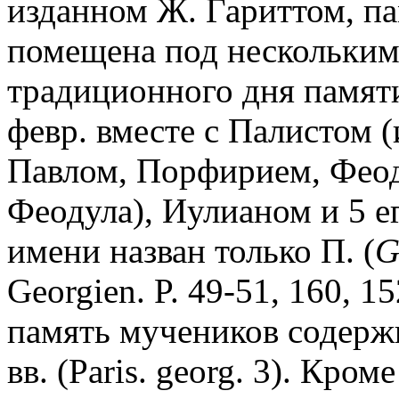
изданном Ж. Гариттом, па
помещена под нескольким
традиционного дня памяти
февр. вместе с Палистом 
Павлом, Порфирием, Фео
Феодула), Иулианом и 5 е
имени назван только П. (
G
Georgien. P. 49-51, 160, 1
память мучеников содержи
вв. (Paris. georg. 3). Кроме