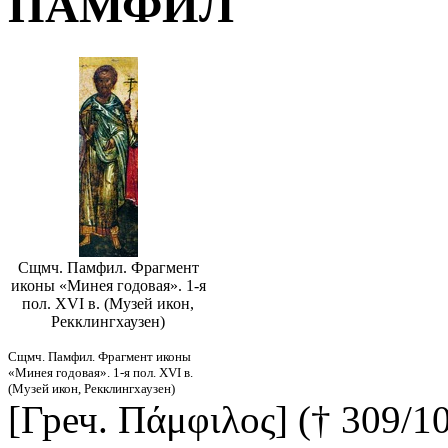
ПАМФИЛ
Сщмч. Памфил. Фрагмент
иконы «Минея годовая». 1-я
пол. XVI в. (Музей икон,
Рекклингхаузен)
Сщмч. Памфил. Фрагмент иконы
«Минея годовая». 1-я пол. XVI в.
(Музей икон, Рекклингхаузен)
[Греч. Πάμφιλος] († 309/10