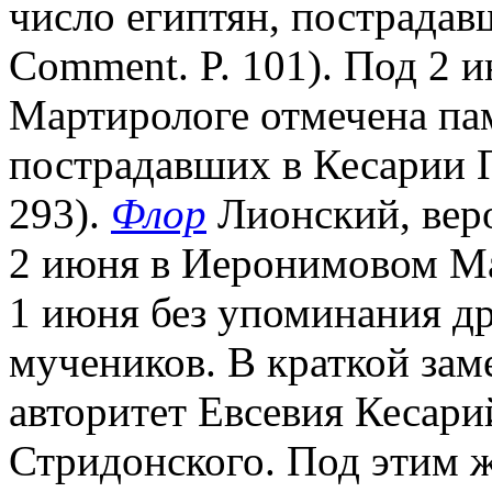
число египтян, пострадавш
Comment. P. 101). Под 2
Мартирологе отмечена па
пострадавших в Кесарии П
293).
Флор
Лионский, веро
2 июня в Иеронимовом Ма
1 июня без упоминания д
мучеников. В краткой зам
авторитет Евсевия Кесари
Стридонского. Под этим ж