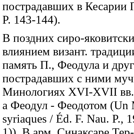
пострадавших в Кесарии П
P. 143-144).
В поздних сиро-яковитск
влиянием визант. традици
память П., Феодула и дру
пострадавших с ними муч
Минологиях XVI-XVII вв.
а Феодул - Феодотом (Un 
syriaques / Éd. F. Nau. P., 
1)). В арм. Синаксаре Тер-