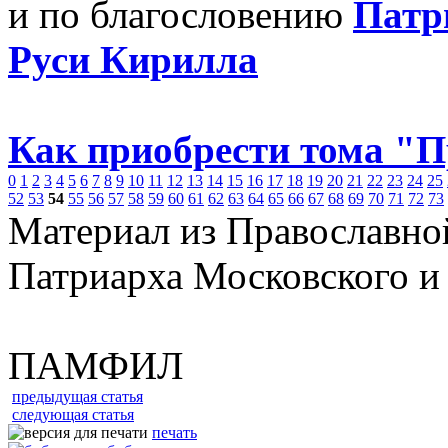
и по благословению
Патр
Руси Кирилла
Как приобрести тома "
0
1
2
3
4
5
6
7
8
9
10
11
12
13
14
15
16
17
18
19
20
21
22
23
24
25
52
53
54
55
56
57
58
59
60
61
62
63
64
65
66
67
68
69
70
71
72
73
Материал из Православно
Патриарха Московского и
ПАМФИЛ
предыдущая статья
следующая статья
печать