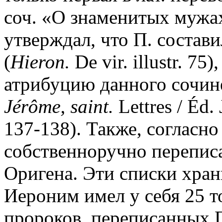
соч. «О знаменитых мужа
утверждал, что П. соста
(
Hieron.
De vir. illustr. 75
атрибуцию данного сочине
Jérôme, saint.
Lettres / Éd. 
137-138). Также, согласн
собственноручно перепис
Оригена. Эти списки храни
Иероним имел у себя 25 т
пророков, переписанных 