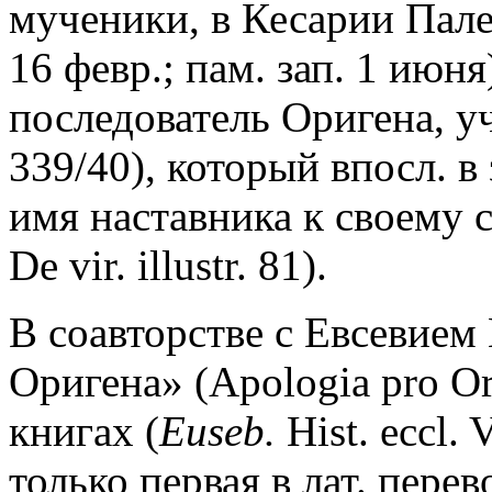
мученики, в Кесарии Пал
16 февр.; пам. зап. 1 июня
последователь Оригена, у
339/40), который впосл. в
имя наставника к своему 
De vir. illustr. 81).
В соавторстве с Евсевием
Оригена» (Apologia pro Or
книгах (
Euseb.
Hist. eccl. 
только первая в лат. пере