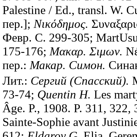
Palestine / Ed., transl. W. 
пер.];
Νικόδημος.
Συναξαρισ
Февр. С. 299-305; MartUsua
175-176;
Μακαρ. Σιμων.
Νέ
пер.:
Макар. Симон.
Синакс
Лит.:
Сергий (Спасский).
М
73-74;
Quentin H.
Les mart
Âge. P., 1908. P. 311, 322,
Sainte-Sophie avant Justini
612;
Eldarov G.
Elia, Gerem