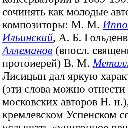
сочинять как молодые авт
композиторы: М. М.
Иппо
Ильинский
, А. Б. Гольден
Аллеманов
(впосл. священн
протоиерей) В. М.
Метал
Лисицын дал яркую харак
(эти слова можно отнести
московских авторов Н. н.)
кремлевском Успенском с
услышать «унисонное пен