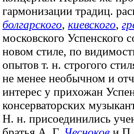
гармонизации традиц. рас
болгарского
,
киевского
,
гр
московского Успенского со
новом стиле, по видимост
опытов т. н. строгого сти
не менее необычном и отч
интерес у прихожан Успен
консерваторских музыкант
Н. н. присоединились уче
братья А. Г.
Чесноков
и П.