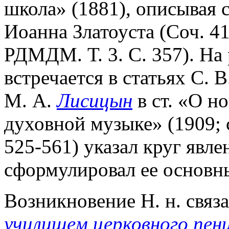
школа» (1881), описывая 
Иоанна Златоуста (Соч. 41
РДМДМ. Т. 3. С. 357). На
встречается в статьях С. 
М. А.
Лисицын
в ст. «О н
духовной музыке» (1909; с
525-561) указал круг явл
сформулировал ее основн
Возникновение Н. н. связ
училищем церковного пен