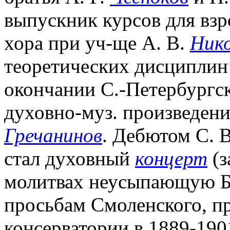
выпускник курсов для вз
хора при уч-ще А. В.
Нико
теоретических дисциплин
окончании С.-Петербургск
духовно-муз. произведения
Гречанинов
. Дебютом С. 
стал духовный
концерт
(з
молитвах неусыпающую Б
просьбам Смоленского, п
консерватории в 1889-190