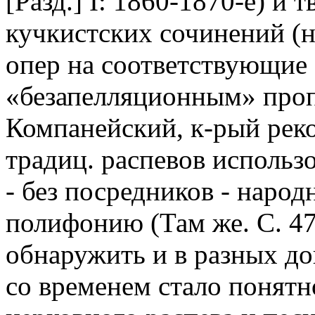
[Разд.] I: 1860-1870-е) и
кучкистских сочинений (н
опер на соответствующие
«безапелляционным» проп
Компанейский, к-рый рек
традиц. распевов использо
- без посредников - наро
полифонию (Там же. С. 4
обнаружить и в разных д
со временем стало понятн