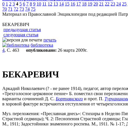
0
1
2
3
4
5
6
7
8
9
10
11
12
13
14
15
16
17
18
19
20
21
22
23
24
25
70
71
72
73
74
75
Материал из Православной Энциклопедии под редакцией Патр
БЕКАРЕВИЧ
предыдущая статья
следующая статья
печать
библиотека
4
, С. 463
опубликовано:
26 марта 2009г.
БЕКАРЕВИЧ
Аркадий Николаевич (? - не ранее 1914), педагог, автор перел
«Трехголосное церковное пение» Б. поместил свои переложен
варианты сочинений Д. С.
Бортнянского
и прот. П.
Турчанинов
в хоровой фактуре встречаются отступления от четырехголосия
Муз. переложения: «Преславная днесь»: Стихиры в Неделю Пяти
Страстной седмицы); Ч. 2: Песнопения Страстной седмицы; Гл
М., 1911; Задостойники знаменного роспева. М., 1911. № 1-17; 