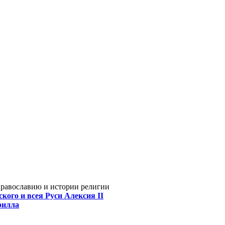
Православию и истории религии
кого и всея Руси Алексия II
рилла