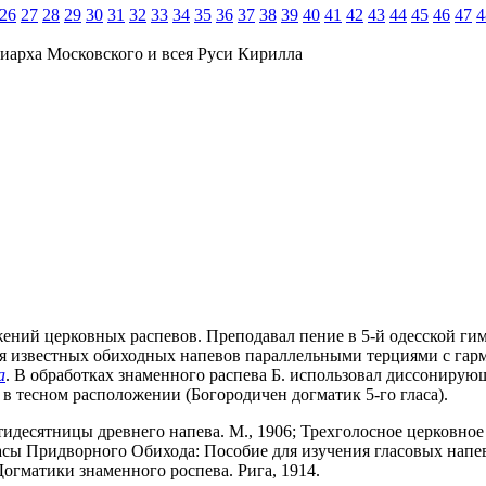
26
27
28
29
30
31
32
33
34
35
36
37
38
39
40
41
42
43
44
45
46
47
4
иарха Московского и всея Руси Кирилла
ожений церковных распевов. Преподавал пение в 5-й одесской ги
ия известных обиходных напевов параллельными терциями с гар
а
. В обработках знаменного распева Б. использовал диссонирую
 в тесном расположении (Богородичен догматик 5-го гласа).
десятницы древнего напева. М., 1906; Трехголосное церковное п
асы Придворного Обихода: Пособие для изучения гласовых напев
Догматики знаменного роспева. Рига, 1914.