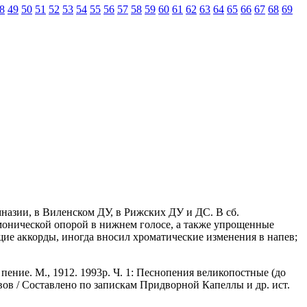
8
49
50
51
52
53
54
55
56
57
58
59
60
61
62
63
64
65
66
67
68
69
мназии, в Виленском ДУ, в Рижских ДУ и ДС. В сб.
монической опорой в нижнем голосе, а также упрощенные
щие аккорды, иногда вносил хроматические изменения в напев;
ение. М., 1912. 1993р. Ч. 1: Песнопения великопостные (до
ов / Составлено по запискам Придворной Капеллы и др. ист.