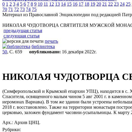
0
1
2
3
4
5
6
7
8
9
10
11
12
13
14
15
16
17
18
19
20
21
22
23
24
25
70
71
72
73
74
75
Материал из Православной Энциклопедии под редакцией Патр
НИКОЛАЯ ЧУДОТВОРЦА СВЯТИТЕЛЯ МУЖСКОЙ МОНА
предыдущая статья
следующая статья
печать
библиотека
50
, С. 659
опубликовано:
16 декабря 2022г.
НИКОЛАЯ ЧУДОТВОРЦА 
(Симферопольской и Крымской епархии УПЦ), находится в с. Х
Спасителя, освященного малым чином 5 авг 2001 г. в каменном
иеромонах Варнава). В том же здании были устроены небольшая ц
2018 г. восстановлено. Также на территории монастыря постро
церковью, заложен фундамент часовни-усыпальницы. К марту 2
Арх.: Архив ЦНЦ.
Рубрики: