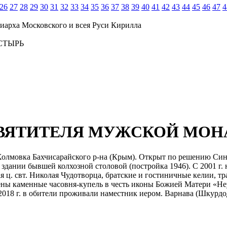
26
27
28
29
30
31
32
33
34
35
36
37
38
39
40
41
42
43
44
45
46
47
4
иарха Московского и всея Руси Кирилла
СТЫРЬ
СВЯТИТЕЛЯ МУЖСКОЙ МОН
олмовка Бахчисарайского р-на (Крым). Открыт по решению Синод
 здании бывшей колхозной столовой (постройка 1946). С 2001 г.
. свт. Николая Чудотворца, братские и гостиничные келии, трапе
ены каменные часовня-купель в честь иконы Божией Матери «Неу
018 г. в обители проживали наместник иером. Варнава (Шкурдод