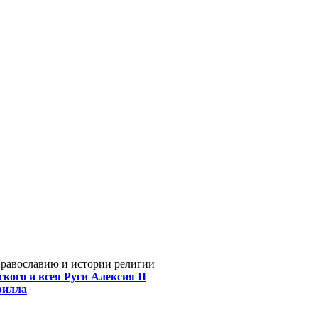
Православию и истории религии
кого и всея Руси Алексия II
рилла