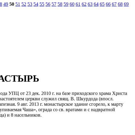
8
49
50
51
52
53
54
55
56
57
58
59
60
61
62
63
64
65
66
67
68
69
АСТЫРЬ
а УПЦ от 23 дек. 2010 г. на базе приходского храма Христа
 настоятелем церкви служил свящ. В. Шкурдода (впосл.
зная. 9 авг. 2013 г. монастырское здание сгорело, к марту
пиваемая Чаша», ограда со св. вратами и с надвратной
а) и 8 насельников.