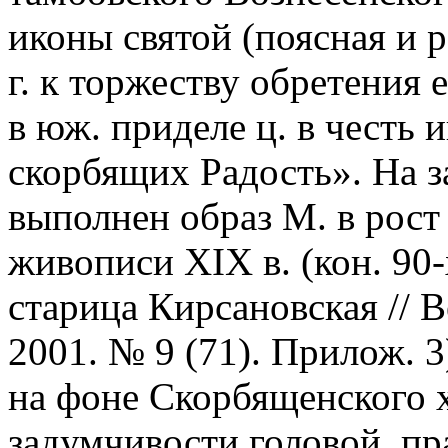
иконы святой (поясная и 
г. к торжеству обретения 
в юж. приделе ц. в честь
скорбящих Радость». На за
выполнен образ М. в рост
живописи XIX в. (кон. 90-
старица Кирсановская // 
2001. № 9 (71). Прилож. 3
на фоне Скорбященского 
задумчивости головой, пр