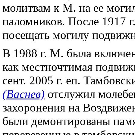
молитвам к М. на ее моги
паломников. После 1917 
посещать могилу подвиж
В 1988 г. М. была включе
как местночтимая подвиж
сент. 2005 г. еп. Тамбов
(Васнев)
отслужил молебен
захоронения на Воздвижен
были демонтированы памя
перевезенные в тамбовски