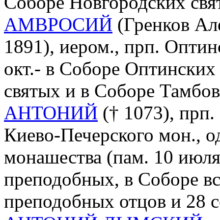
Соборе Новгородских свя
АМВРОСИЙ
(Гренков Ал
1891), иером., прп. Оптин
окт.- в Соборе Оптинских
святых и в Соборе Тамбов
АНТОНИЙ
(† 1073), прп.
Киево-Печерского мон., о
монашества (пам. 10 июля
преподобных, в Соборе в
преподобных отцов и 28 с