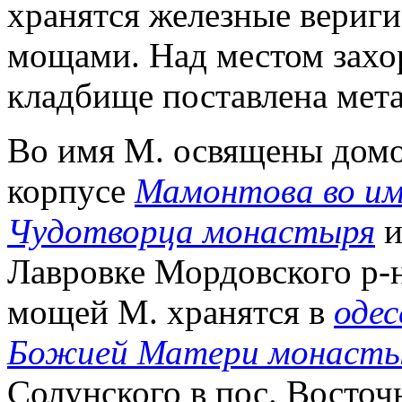
хранятся железные вериги
мощами. Над местом захо
кладбище поставлена мета
Во имя М. освящены домо
корпусе
Мамонтова во им
Чудотворца монастыря
и
Лавровке Мордовского р-
мощей М. хранятся в
одес
Божией Матери монаст
Солунского в пос. Восто