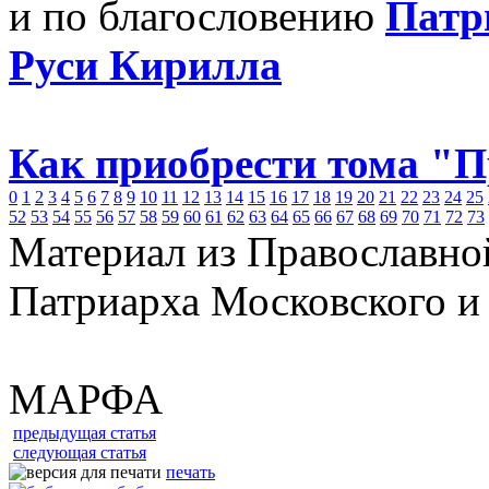
и по благословению
Патр
Руси Кирилла
Как приобрести тома "
0
1
2
3
4
5
6
7
8
9
10
11
12
13
14
15
16
17
18
19
20
21
22
23
24
25
52
53
54
55
56
57
58
59
60
61
62
63
64
65
66
67
68
69
70
71
72
73
Материал из Православно
Патриарха Московского и
МАРФА
предыдущая статья
следующая статья
печать