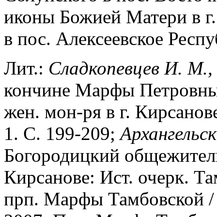
иконы Божией Матери в г.
в пос. Алексеевское Респу
Лит.:
Сладкопевцев И. М.,
кончине Марфы Петровны
жен. мон-ря в г. Кирсанове
1. С. 199-209;
Архангельск
Богородицкий общежитель
Кирсанове: Ист. очерк. Т
прп. Марфы Тамбовской / 