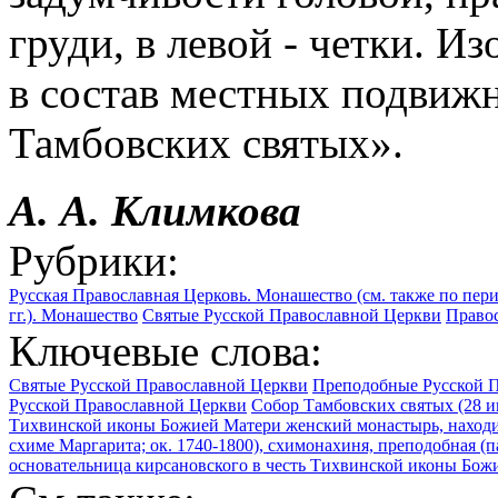
груди, в левой - четки. 
в состав местных подвиж
Тамбовских святых».
А. А. Климкова
Рубрики:
Русская Православная Церковь. Монашество (см. также по пер
гг.). Монашество
Святые Русской Православной Церкви
Правос
Ключевые слова:
Святые Русской Православной Церкви
Преподобные Русской 
Русской Православной Церкви
Собор Тамбовских святых (28 и
Тихвинской иконы Божией Матери женский монастырь, находил
схиме Маргарита; ок. 1740-1800), схимонахиня, преподобная (па
основательница кирсановского в честь Тихвинской иконы Бож