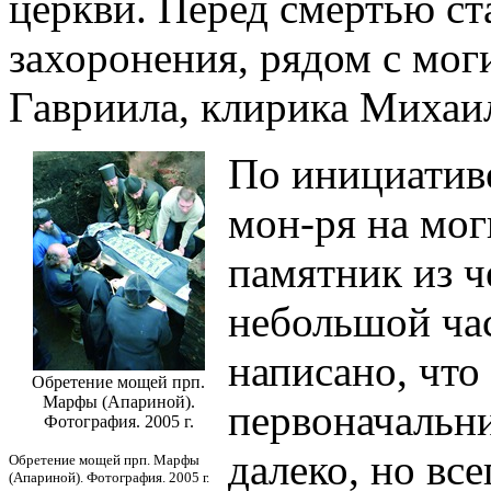
церкви. Перед смертью ст
захоронения, рядом с мог
Гавриила, клирика Михаи
По инициатив
мон-ря на мог
памятник из ч
небольшой ча
написано, что
Обретение мощей прп.
Марфы (Апариной).
первоначальни
Фотография. 2005 г.
далеко, но вс
Обретение мощей прп. Марфы
(Апариной). Фотография. 2005 г.