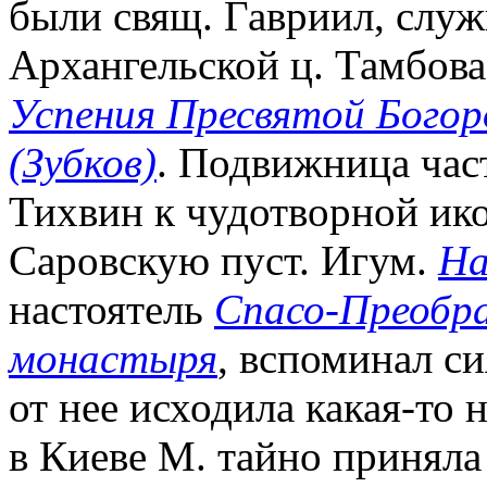
были свящ. Гавриил, слу
Архангельской ц. Тамбова
Успения Пресвятой Бого
(Зубков)
. Подвижница часто
Тихвин к чудотворной ик
Саровскую пуст. Игум.
На
настоятель
Спасо-Преобр
монастыря
, вспоминал си
от нее исходила какая-то 
в Киеве М. тайно приняла