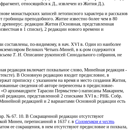
рагмент, относящийся к Д., извлечен из Жития Д.).
нове монастырских записей летописного характера и рассказов
т гробницы преподобного. Житие известно более чем в 80
ые древнерус. редакции Жития (Основная, представленная
вестная в 1 списке), 2 редакции нового времени и
и составлены, по-видимому, в нач. XVI в. Один из наиболее
м экземпляром Великих Четьих-Миней, в к-ром содержится
сьева Т
.
Н
. Описание рукописей Синодального собрания, не
ная редакция включает похвальное слово, Минейная редакция -
тексте). В Основную редакцию входит предисловие, в
ржат приписку с указанием на время и место создания Жития,
рованные сведения об авторе перенесены в предисловие-
 и «О архимандрите Тарасии Пермьстем») написаны Макарием,
ой редакции, представленной 2 списками XVI в.: РНБ. Собр.
 Минейной редакцией и 2 вариантами Основной редакции есть
ар. № 67. 10. В Сокращенной редакции отсутствуют
кой Минеи, переписанной в 1637 г. в
Соловецком в честь
атом ее сокращения, в нем отсутствуют предисловие и похвала,