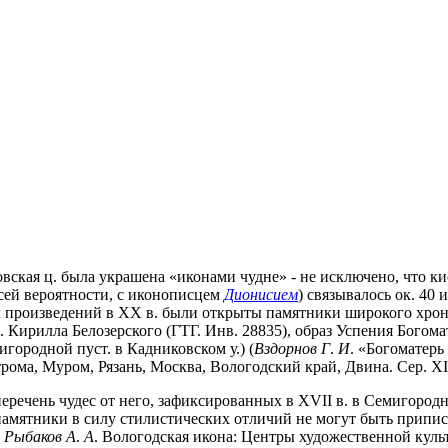
ская ц. была украшена «иконами чудне» - не исключено, что кис
всей вероятности, с иконописцем
Дионисием
) связывалось ок. 40 и
 произведений в XX в. были открыты памятники широкого хроноло
п. Кирилла Белозерского (ГТГ. Инв. 28835), образ Успения Бого
городной пуст. в Кадниковском у.) (
Вздорнов Г
.
И
. «Богоматерь
ома, Муром, Рязань, Москва, Вологодский край, Двина. Сер. XIII 
речень чудес от него, зафиксированных в XVII в. в Семигородной
памятники в силу стилистических отличий не могут быть припи
;
Рыбаков А
.
А
. Вологодская икона: Центры художественной культу