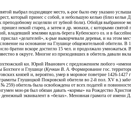
 святой выбрал подходящее место, к-рое было ему указано услыш
крест, который принес с собой, и небольшую келью (близ кельи Д
к преподобному исцеляли от зубной боли). Обойдя выбранное ме
Д. пришел некий старец, а затем и др. монахи, с которыми свято
ий, владевший землями вдоль берега Кубенского оз. и в бассейне
 прислал «делателей», к-рые выкорчевали деревья, и на этом мес
словение на основание на Глушице общежительной обители. В 14
исло братии вскоре достигло 15 чел. и продолжало умножаться. 
звестно в округе. Многие из приходивших в обитель давали вкл
бохтюжский кн. Юрий Иванович с предложением любого «имениа
ы Бохтюге и Глушице (
Кучкин В
.
А
. Формирование гос. территори
вских князей и, вероятно, умер в моровое поветрие 1426-1427 г
грамоты Глушицкой Покровской обители во 2-й пол. XV в.) забо
№ 259) обитель была освобождена от всех податей и повинностей
игумен мон-ря был обязан давать «кормы» на Рождество Христово
же денежный эквивалент в «белах». Меновная грамота от имени 