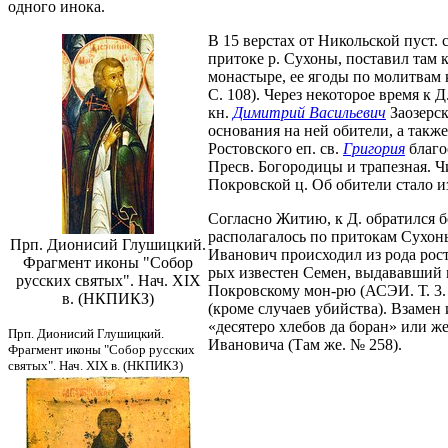
одного инока.
В 15 верстах от Никольской пуст.
притоке р. Сухоны, поставил там 
монастыре, ее ягоды по молитвам 
С. 108). Через некоторое время к 
кн.
Димитрий Васильевич
Заозерск
основания на ней обители, а также
Ростовского еп. св.
Григория
благо
Пресв. Богородицы и трапезная. Ч
Покровской ц. Об обители стало и
Согласно Житию, к Д. обратился 
располагалось по притокам Сухон
Прп. Дионисий Глушицкий.
Иванович происходил из рода росто
Фрагмент иконы "Собор
рых известен Семен, выдававший 
русских святых". Нач. XIX
Покровскому мон-рю (АСЭИ. Т. 3. 
в. (НКПИКЗ)
(кроме случаев убийства). Взамен 
«десятеро хлебов да боран» или 
Прп. Дионисий Глушицкий.
Ивановича (Там же. № 258).
Фрагмент иконы "Собор русских
святых". Нач. XIX в. (НКПИКЗ)