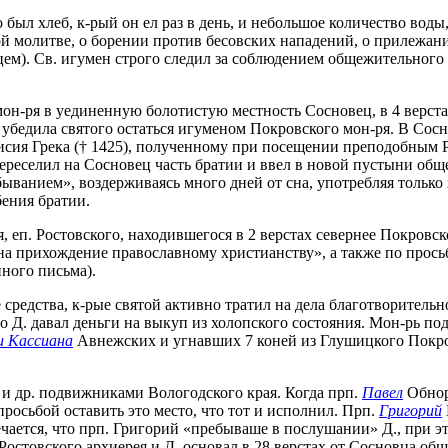
о был хлеб, к-рый он ел раз в день, и небольшое количество во
ой молитве, о борении против бесовских нападений, о прилежани
ем). Св. игумен строго следил за соблюдением общежительного 
 мон-ря в уединенную болотистую местность Сосновец, в 4 верста
убедила святого остаться игуменом Покровского мон-ря. В Соснов
сия Грека († 1425), полученному при посещении преподобным Рос
реселил на Сосновец часть братии и ввел в новой пустыни общ
ванием», воздерживаясь много дней от сна, употребляя только х
ения братии.
я, еп. Ростовского, находившегося в 2 верстах севернее Покровс
«на прихождение православному христианству», а также по прос
ного письма).
средства, к-рые святой активно тратил на дела благотворитель
о Д. давал деньги на выкуп из холопского состояния. Мон-рь под
и Кассиана
Авнежских и угнавших 7 коней из Глушицкого Покровс
и др. подвижниками Вологодского края. Когда прп.
Павел
Обнорс
просьбой оставить это место, что тот и исполнил. Прп.
Григорий
чается, что прп. Григорий «пребываше в послушании» Д., при 
ия Ростовского архиерея и Д. основал в 28 верстах от Сосновца 