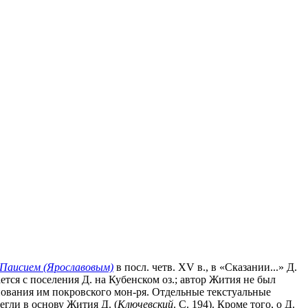
Паисием (Ярославовым)
в посл. четв. XV в., в «Сказании...» Д.
я с поселения Д. на Кубенском оз.; автор Жития не был
нования им покровского мон-ря. Отдельные текстуальные
егли в основу Жития Д. (
Ключевский
. С. 194). Кроме того, о Д.