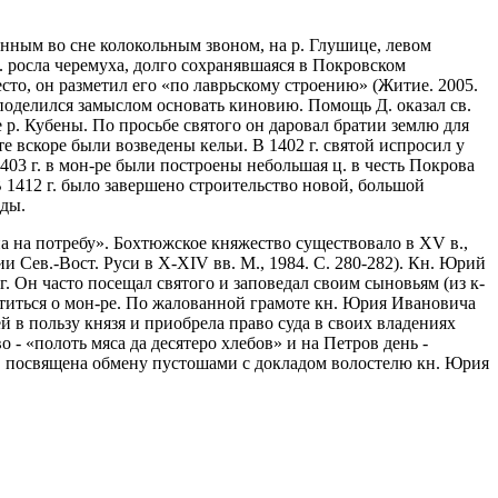
анным во сне колокольным звоном, на р. Глушице, левом
. росла черемуха, долго сохранявшаяся в Покровском
сто, он разметил его «по лаврьскому строению» (Житие. 2005.
й поделился замыслом основать киновию. Помощь Д. оказал св.
 р. Кубены. По просьбе святого он даровал братии землю для
те вскоре были возведены кельи. В 1402 г. святой испросил у
03 г. в мон-ре были построены небольшая ц. в честь Покрова
В 1412 г. было завершено строительство новой, большой
ады.
 на потребу». Бохтюжское княжество существовало в XV в.,
и Сев.-Вост. Руси в Х-XIV вв. М., 1984. С. 280-282). Кн. Юрий
г. Он часто посещал святого и заповедал своим сыновьям (из к-
титься о мон-ре. По жалованной грамоте кн. Юрия Ивановича
 в пользу князя и приобрела право суда в своих владениях
 - «полоть мяса да десятеро хлебов» и на Петров день -
Д. посвящена обмену пустошами с докладом волостелю кн. Юрия