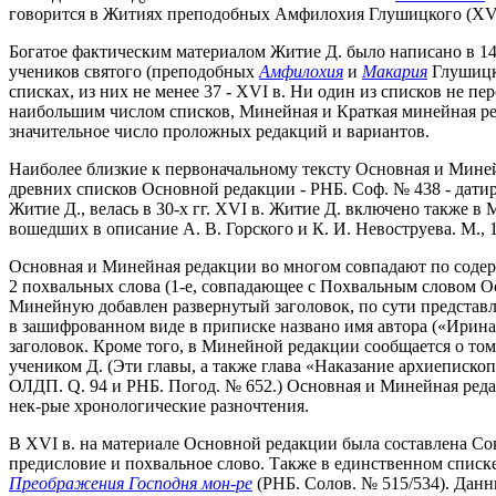
говорится в Житиях преподобных Амфилохия Глушицкого (XVI в.
Богатое фактическим материалом Житие Д. было написано в 14
учеников святого (преподобных
Амфилохия
и
Макария
Глушицки
списках, из них не менее 37 - XVI в. Ни один из списков не п
наибольшим числом списков, Минейная и Краткая минейная ред
значительное число проложных редакций и вариантов.
Наиболее близкие к первоначальному тексту Основная и Минейн
древних списков Основной редакции - РНБ. Соф. № 438 - дати
Житие Д., велась в 30-х гг. XVI в. Житие Д. включено также в
вошедших в описание А. В. Горского и К. И. Невоструева. М., 19
Основная и Минейная редакции во многом совпадают по содерж
2 похвальных слова (1-е, совпадающее с Похвальным словом О
Минейную добавлен развернутый заголовок, по сути представл
в зашифрованном виде в приписке названо имя автора («Ирина
заголовок. Кроме того, в Минейной редакции сообщается о то
учеником Д. (Эти главы, а также глава «Наказание архиеписко
ОЛДП. Q. 94 и РНБ. Погод. № 652.) Основная и Минейная реда
нек-рые хронологические разночтения.
В XVI в. на материале Основной редакции была составлена Со
предисловие и похвальное слово. Также в единственном списке
Преображения Господня мон-ре
(РНБ. Солов. № 515/534). Данн