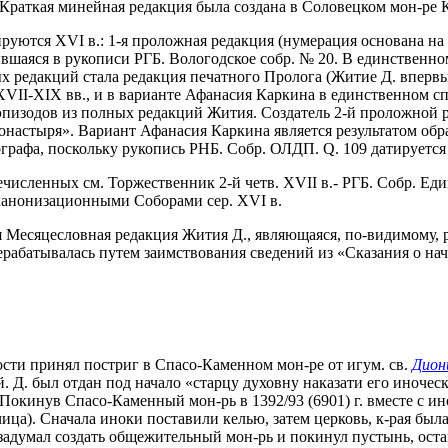
, Краткая минейная редакция была создана в Соловецком мон-
руются XVI в.: 1-я проложная редакция (нумерация основана на 
шаяся в рукописи РГБ. Вологодское собр. № 20. В единственном 
редакций стала редакция печатного Пролога (Житие Д. впервые 
 XVII-XIX вв., и в варианте Афанасия Каркина в единственном 
пизодов из полных редакций Жития. Создатель 2-й проложной ре
онастыря». Вариант Афанасия Каркина является результатом обр
отографа, поскольку рукопись РНБ. Собр. ОЛДП. Q. 109 датируетс
исленных см. Торжественник 2-й четв. XVII в.- РГБ. Собр. Един
 канонизационными Соборами сер. XVI в.
ся Месяцесловная редакция Жития Д., являющаяся, по-видимому, 
ерабатывалась путем заимствования сведений из «Сказания о на
сти принял постриг в Спасо-Каменном мон-ре от игум. св.
Дион
 Д. был отдан под начало «старцу духовну наказати его иночес
 Покинув Спасо-Каменный мон-рь в 1392/93 (6901) г. вместе с и
ца). Сначала иноки поставили келью, затем церковь, к-рая была
 задумал создать общежительный мон-рь и покинул пустынь, ост