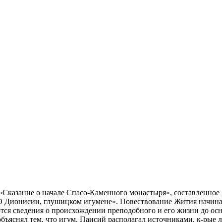
«Сказание о начале Спасо-Каменного монастыря», составленное
ионисии, глушицком игумене». Повествование Жития начинаетс
ются сведения о происхождении преподобного и его жизни до ос
бъяснял тем, что игум. Паисий располагал источниками, к-рые л