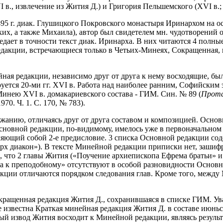
, извлечение из Жития Д.) и Григория Пельшемского (XVI в.; ф
95 г. диак. Глушицкого Покровского монастыря Иринархом на ос
х, а также Михаила), автор был свидетелем мн. чудотворений о
ередает в точности текст диак. Иринарха. В них читаются 4 полн
акции, встречающиеся только в Четьих-Минеях, Сокращенная, из
ая редакции, независимо друг от друга к нему восходящие, был
руется 20-ми гг. XVI в. Работа над наиболее ранним, Софийски
 Минею XVI в. домакариевского состава - ГИМ. Син. № 89 (
Прота
70. Ч. 1. С. 170, № 783).
анию, отличаясь друг от друга составом и композицией. Основ
сновной редакции, по-видимому, имелось уже в первоначальном 
яющий собой 2-е предисловие. 3 списка Основной редакции соде
рх диакон»). В тексте Минейной редакции приписки нет, зашиф
м, что 2 главы Жития («Поучение архиепископа Ефрема братьи»
па к преподобному» отсутствуют в особой разновидности Основн
кции отличаются порядком следования глав. Кроме того, между
кращенная редакция Жития Д., сохранившаяся в списке ГИМ. Ув
 известна Краткая минейная редакция Жития Д. в составе июньс
ый извод Жития восходит к Минейной редакции, являясь результ