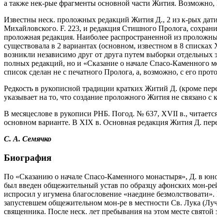
а также нек-рые фрагменты основной части Жития. Возможно
Известны неск. проложных редакций Жития Д., 2 из к-рых дати
Михайловского. F. 223, и редакция Стишного Пролога, сохранив
проложная редакция. Наиболее распространенной из проложных 
существовала в 2 вариантах (основном, известном в 8 списках
возникли независимо друг от друга путем выборки отдельных э
полных редакций, но и «Сказание о начале Спасо-Каменного м
список сделан не с печатного Пролога, а, возможно, с его пр
Редкость в рукописной традиции кратких Житий Д. (кроме переч
указывает на то, что создание проложного Жития не связано с
В месяцеслове в рукописи РНБ. Погод. № 637, XVII в., читает
основном варианте. В XIX в. Основная редакция Жития Д. пер
С.
А.
Семячко
Биография
По «Сказанию о начале Спасо-Каменного монастыря», Д. в юно
был введен общежительный устав по образцу афонских мон-рей.
испросил у игумена благословение «наедине безмолствовати».
запустевшем общежительном мон-ре в местности Св. Лука (Лучи
священника. После неск. лет пребывания на этом месте святой