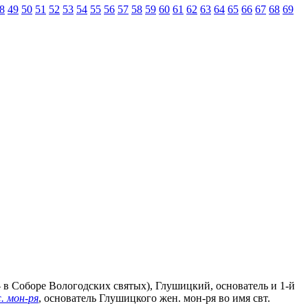
8
49
50
51
52
53
54
55
56
57
58
59
60
61
62
63
64
65
66
67
68
69
- в Соборе Вологодских святых), Глушицкий, основатель и 1-й
. мон-ря
, основатель Глушицкого жен. мон-ря во имя свт.