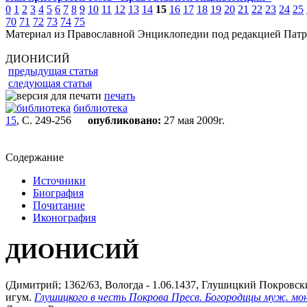
0
1
2
3
4
5
6
7
8
9
10
11
12
13
14
15
16
17
18
19
20
21
22
23
24
25
70
71
72
73
74
75
Материал из Православной Энциклопедии под редакцией Патр
ДИОНИСИЙ
предыдущая статья
следующая статья
печать
библиотека
15
, С. 249-256
опубликовано:
27 мая 2009г.
Содержание
Источники
Биография
Почитание
Иконография
ДИОНИСИЙ
(Димитрий; 1362/63, Вологда - 1.06.1437, Глушицкий Покровски
игум.
Глушицкого в честь Покрова Пресв. Богородицы муж. мо