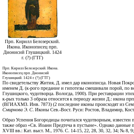
Прп. Кирилл Белозерский.
Икона. Иконописец прп.
Дионисий Глушицкий. 1424
г. (?) (ГТГ)
Прп. Кирилл Белозерский. Икона.
Иконописец прп. Дионисий
Глушицкий. 1424 г. (?) (ГТГ)
По свидетельству Жития, Д. имел дар иконописца. Новая Покров
именем Д. (к-рого предание и гипотезы смешивали порой, по 
Глушицкого, чудотворца. Вологда, 1900). При реставрации этих
к-рых только 3 образа относится к периоду жизни Д.: икона пр
(ВГИАХМЗ. Инв. 7873) (2 последние иконы происходят из Семи
Смирнова Э
.
С
. Иконы Сев.-Вост. Руси: Ростов, Владимир, Костр
Образ Успения Богородицы почитался чудотворным, известен пе
также образ «Св. Иоанн Предтеча в пустыне». Однако данные 
XVIII вв.: Кат. выст. М., 1976. С. 14-15, 22, 28, 30, 32, 34; № 8, 9