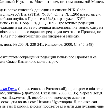
ре Калинкой Наумовым Москвитином, писцом июньской Минеи.
датировке списков), дошедшая в списке РНБ. Собр.
списке XVII в. (РГИА. Ф. 834. Оп. 2. № 1296) известна 2-я
было опубл. в Прологе в 1643), к-рая уже в XVII в.
списке - РНБ. Собр. ОЛДП. Q. 109). Проложные редакции
дакции в качестве источника использовал не только одну из
аботки основного варианта редакции печатного Пролога, но
я 1642 г. по многочисленным писцовым записям.
. пост. № 205. Л. 239-241;
Калиганов
. 2000. С. 345, 348)
результатом сокращения редакции печатного Пролога в ее
чале Спасо-Каменного монастыря».
исия Грека
(впосл. епископ Ростовский), при к-ром в обители
кому житию» (
Прохоров
. Сказание. 2005. С. 35). Через 9 лет Д.
ноком Пахомием, Д. возобновил иноческую жизнь в
 освящена во имя свт. Николая Чудотворца. Д. принял сан
авив там Пахомия, к-рому посоветовал найти для пустыни еще