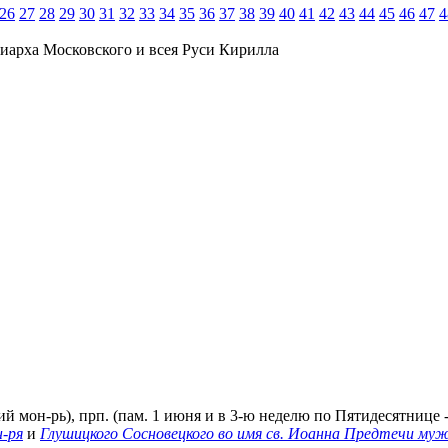
26
27
28
29
30
31
32
33
34
35
36
37
38
39
40
41
42
43
44
45
46
47
4
иарха Московского и всея Руси Кирилла
й мон-рь), прп. (пам. 1 июня и в 3-ю неделю по Пятидесятнице 
н-ря
и
Глушицкого Сосновецкого во имя св. Иоанна Предтечи муж