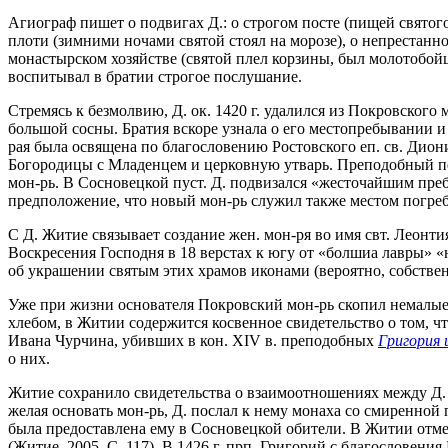
Агиограф пишет о подвигах Д.: о строгом посте (пищей святог
плоти (зимними ночами святой стоял на морозе), о непрестанн
монастырском хозяйстве (святой плел корзины, был молотобойц
воспитывал в братии строгое послушание.
Стремясь к безмолвию, Д. ок. 1420 г. удалился из Покровского
большой сосны. Братия вскоре узнала о его местопребывании и 
рая была освящена по благословению Ростовского еп. св. Диони
Богородицы с Младенцем и церковную утварь. Преподобный пе
мон-рь. В Сосновецкой пуст. Д. подвизался «жесточайшим пребы
предположение, что новый мон-рь служил также местом погреб
С Д. Житие связывает создание жен. мон-ря во имя свт. Леонти
Воскресения Господня в 18 верстах к югу от «болшиа лавры» 
об украшении святым этих храмов иконами (вероятно, собствен
Уже при жизни основателя Покровский мон-рь скопил немалые 
хлебом, в Житии содержится косвенное свидетельство о том, чт
Ивана Чурчина, убивших в кон. XIV в. преподобных
Григория 
о них.
Житие сохранило свидетельства о взаимоотношениях между Д. 
желая основать мон-рь, Д. послал к нему монаха со смиренной 
была предоставлена ему в Сосновецкой обители. В Житии отме
(Житие. 2005. С. 117). В 1426 г. прп. Григорий с благословен