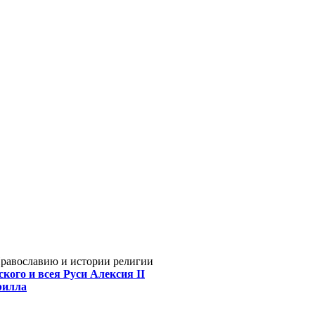
Православию и истории религии
кого и всея Руси Алексия II
рилла