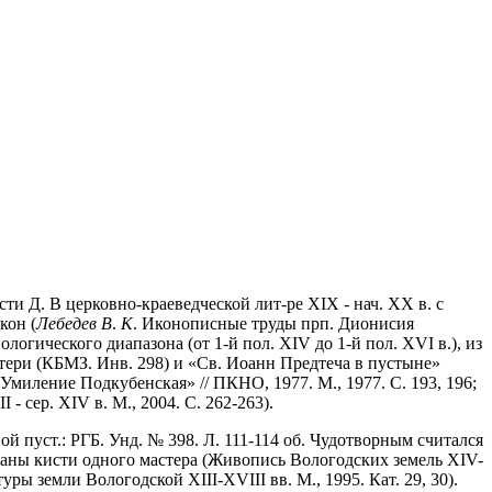
ти Д. В церковно-краеведческой лит-ре XIX - нач. XX в. с
кон (
Лебедев В
.
К
. Иконописные труды прп. Дионисия
гического диапазона (от 1-й пол. XIV до 1-й пол. XVI в.), из
матери (КБМЗ. Инв. 298) и «Св. Иоанн Предтеча в пустыне»
 Умиление Подкубенская» // ПКНО, 1977. М., 1977. С. 193, 196;
- сер. XIV в. М., 2004. С. 262-263).
 пуст.: РГБ. Унд. № 398. Л. 111-114 об. Чудотворным считался
саны кисти одного мастера (Живопись Вологодских земель XIV-
ры земли Вологодской XIII-XVIII вв. М., 1995. Кат. 29, 30).