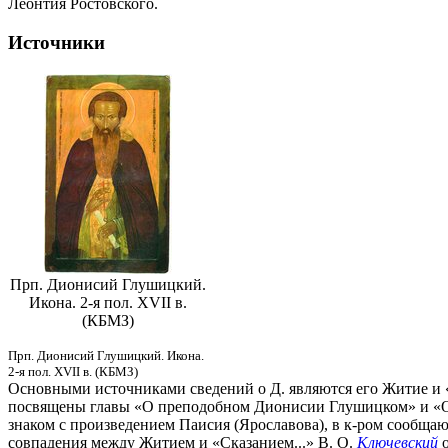
Леонтия Ростовского.
Источники
Прп. Дионисий Глушицкий.
Икона. 2-я пол. XVII в.
(КБМЗ)
Прп. Дионисий Глушицкий. Икона.
2-я пол. XVII в. (КБМЗ)
Основными источниками сведений о Д. являются его Житие и 
посвящены главы «О преподобном Дионисии Глушицком» и «О Д
знаком с произведением Паисия (Ярославова), в к-ром сообща
совпадения между Житием и «Сказанием...» В. О.
Ключевский
о