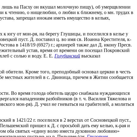
ды, лишь на Пасху он вкушал молочную пищу), об умерщвлении
и к чтению, о нищелюбии, о любви к ближнему, о мн. трудах в
устава, запрещал инокам иметь имущество в кельях,
х к югу от мон-ря, на берегу Глушицы, и поселился в келье у
ецкой пуст. Д. поставил ц. во имя св. Иоанна Крестителя, к-
това в 1418/19 (6927) г.; архиерей также дал Д. икону Пресв.
ежительный устав, время от времени он посещал Покровский
леб с солью и воду. Е. Е.
Голубинский
высказал
кой обители. Кроме того, преподобный основал церкви в честь
ьбе местных жителей в с. Двиница, причем в Житии сообщается
ности. Во время голода обитель щедро снабжала нуждающихся
вергался нападениям разбойников (в т. ч. Василия Тяжелова и
кого мон-ря). Д. учил не гневаться на грабителей, а молиться
кий в 1421/22 г. поселился в 2 верстах от Сосновецкой пуст.,
Пельшемский пришел к Д. с просьбой дать ему келью, к-рая и
этом оба святых «едину волю иместа духовною любовию»
общежительную пустынь на р. Пельшме (см.
Григориев