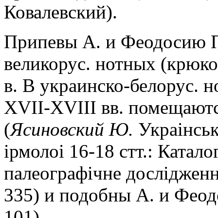
Ковалевский).
Припевы А. и Феодосию П
великорус. нотных (крюко
в. В украинско-белорус.
XVII-XVIII вв. помещают
(
Ясиновский Ю.
Украiнськ
iрмолоi 16-18 стт.: Катало
палеографiчне дослiдження
335) и подобны А. и Фео
101).