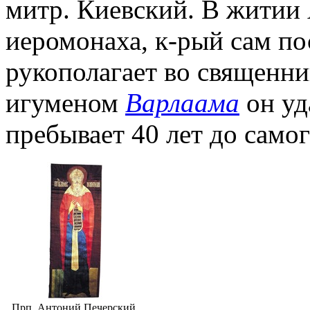
митр. Киевский. В житии 
иеромонаха, к-рый сам по
рукополагает во священни
игуменом
Варлаама
он уда
пребывает 40 лет до самог
Прп. Антоний Печерский.