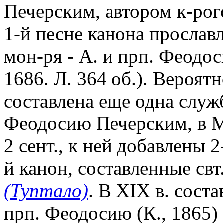
Печерским, автором к-рог
1-й песне канона прослав
мон-ря - А. и прп. Феодо
1686. Л. 364 об.). Вероятн
составлена еще одна служ
Феодосию Печерским, в 
2 сент., к ней добавлены 2
й канон, составленные св
(Туптало)
. В XIX в. сост
прп. Феодосию (К., 1865) и