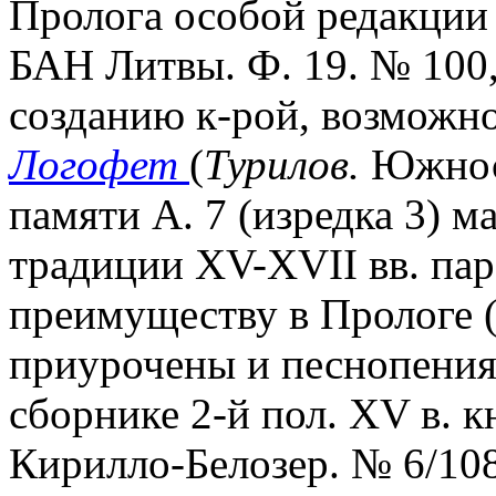
Пролога особой редакции
БАН Литвы. Ф. 19. № 100, 
созданию к-рой, возможн
Логофет
(
Турилов.
Южнос
памяти А. 7 (изредка 3) м
традиции XV-XVII вв. пар
преимуществу в Прологе (
приурочены и песнопения,
сборнике 2-й пол. XV в. 
Кирилло-Белозер. № 6/1083