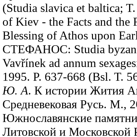
(Studia slavica et baltica; T.
of Kiev - the Facts and the
Blessing of Athos upon Ear
СТЕФАНОС: Studia byzanti
Vavřínek ad annum sexages
1995. P. 637-668 (Bsl. T. 5
Ю. А
. К истории Жития А
Средневековая Русь. М., 2
Южнославянские памятник
Литовской и Московской Р