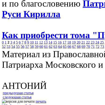
и по благословению
Патр
Руси Кирилла
Как приобрести тома "
0
1
2
3
4
5
6
7
8
9
10
11
12
13
14
15
16
17
18
19
20
21
22
23
24
25
52
53
54
55
56
57
58
59
60
61
62
63
64
65
66
67
68
69
70
71
72
73
Материал из Православно
Патриарха Московского и
АНТОНИЙ
предыдущая статья
следующая статья
печать