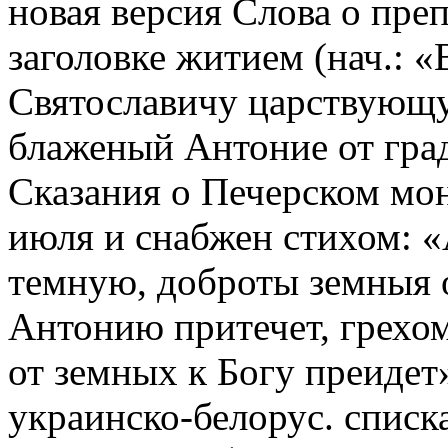
новая версия Слова о пре
заголовке житием (нач.:
Святославичу царствующу
блаженый Антоние от град
Сказания о Печерском мон
июля и снабжен стихом: 
темную, доброты земныя о
Антонию притечет, грехо
от земных к Богу преидет»
украинско-белорус. спис