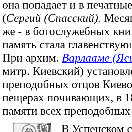
она попадает и в печатны
(
Сергий (Спасский).
Месяц
же - в богослужебных кни
память стала главенствующ
При архим.
Варлааме (Яс
митр. Киевский) установ
преподобных отцов Киево
пещерах почивающих, в 18
памяти всех преподобных
В Успенском 