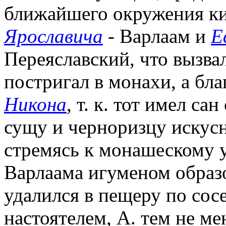
ближайшего окружения ки
Ярославича
- Варлаам и
Е
Переяславский, что вызвал
постригал в монахи, а бла
Никона
, т. к. тот имел с
сущу и черноризцу искус
стремясь к монашескому 
Варлаама игуменом образ
удалился в пещеру по сос
настоятелем, А. тем не ме