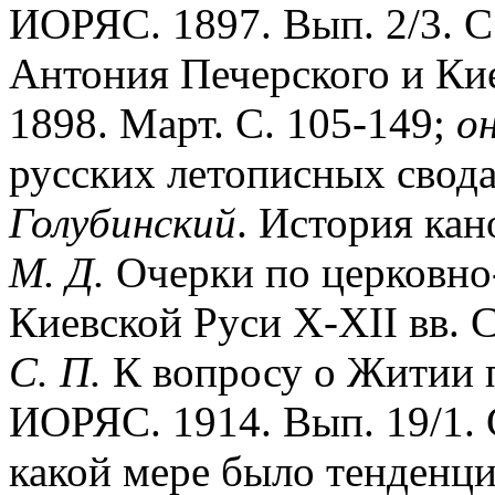
ИОРЯС. 1897. Вып. 2/3. С
Антония Печерского и Ки
1898. Март. С. 105-149;
о
русских летописных сводах
Голубинский
. История кан
М. Д.
Очерки по церковно
Киевской Руси Х-ХII вв. С
С. П.
К вопросу о Житии п
ИОРЯС. 1914. Вып. 19/1. 
какой мере было тенденц