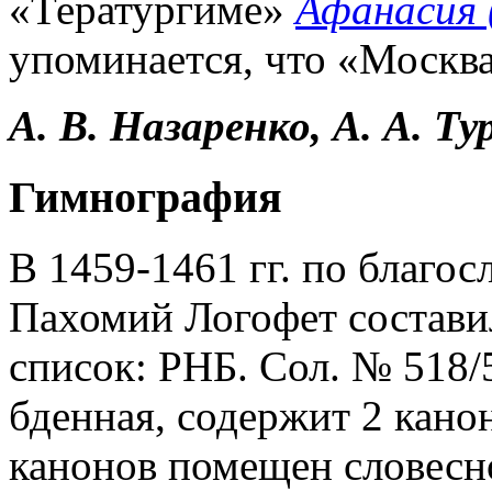
«Тератургиме»
Афанасия 
упоминается, что «Москва
А. В. Назаренко, А. А. Ту
Гимнография
В 1459-1461 гг. по благос
Пахомий Логофет состави
список: РНБ. Сол. № 518/5
бденная, содержит 2 канон
канонов помещен словес