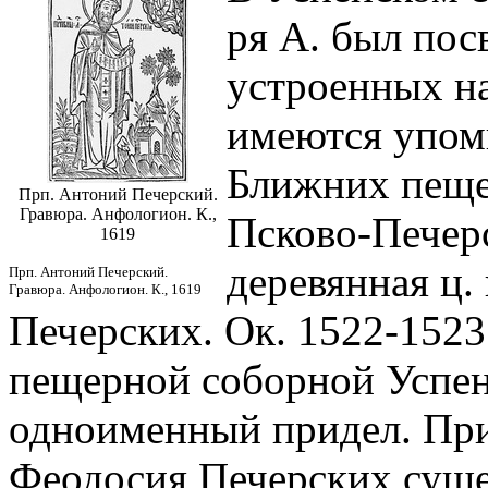
ря А. был пос
устроенных на
имеются упоми
Ближних пещер
Прп. Антоний Печерский.
Гравюра. Анфологион. К.,
Псково-Печер
1619
деревянная ц.
Прп. Антоний Печерский.
Гравюра. Анфологион. К., 1619
Печерских. Ок. 1522-1523
пещерной соборной Успен
одноименный придел. При
Феодосия Печерских суще