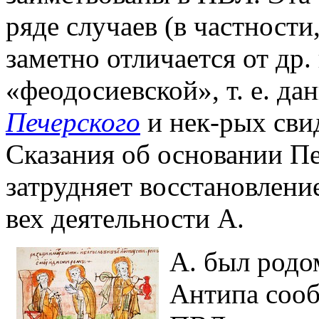
ряде случаев (в частност
заметно отличается от др.
«феодосиевской», т. е. д
Печерского
и нек-рых сви
Сказания об основании Пе
затрудняет восстановлен
вех деятельности А.
А. был родо
Антипа сооб