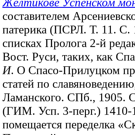
Жёлтикове Успенском мо
составителем Арсениевск
патерика (ПСРЛ. Т. 11. С.
списках Пролога 2-й реда
Вост. Руси, таких, как Сп
И
. О Спасо-Прилуцком пр
статей по славяноведению,
Ламанского. СПб., 1905. 
(ГИМ. Усп. 3-перг.) 1410-1
помещается переделка «Ск