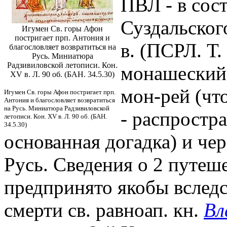
ПВЛ - в сос
Суздальского
Игумен Св. горы Афон
постригает прп. Антония и
в. (ПСРЛ. Т.
благословляет возвратиться на
Русь. Миниатюра
Радзивиловской летописи. Кон.
монашеский 
XV в. Л. 90 об. (БАН. 34.5.30)
мон-рей (чт
Игумен Св. горы Афон постригает прп.
Антония и благословляет возвратиться
на Русь. Миниатюра Радзивиловской
- распростра
летописи. Кон. XV в. Л. 90 об. (БАН.
34.5.30)
основанная догадка) и чер
Русь. Сведения о 2 путеш
предпринято якобы вслед
смерти св. равноап. кн.
Вл