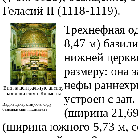
Геласий II (1118-1119).
Трехнефная о
8,47 м) базил
нижней церкви
размеру: она 
нефы раннехр
Вид на центральную апсиду
базилики сщмч. Климента
устроен с зап
Вид на центральную апсиду
(ширина 21,69
базилики сщмч. Климента
(ширина южного 5,73 м, с