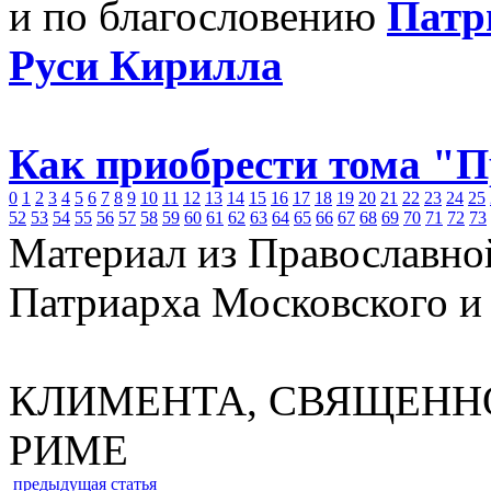
и по благословению
Патр
Руси Кирилла
Как приобрести тома "
0
1
2
3
4
5
6
7
8
9
10
11
12
13
14
15
16
17
18
19
20
21
22
23
24
25
52
53
54
55
56
57
58
59
60
61
62
63
64
65
66
67
68
69
70
71
72
73
Материал из Православно
Патриарха Московского и
КЛИМЕНТА, СВЯЩЕНН
РИМЕ
предыдущая статья