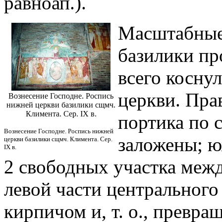
равноап.).
Масштабные
базилики пр
всего коснул
церкви. Пра
Вознесение Господне. Роспись
нижней церкви базилики сщмч.
Климента. Сер. IX в.
портика по 
Вознесение Господне. Роспись нижней
заложены; ю
церкви базилики сщмч. Климента. Сер.
IX в.
2 свободных участка межд
левой части центральног
кирпичом и, т. о., превр