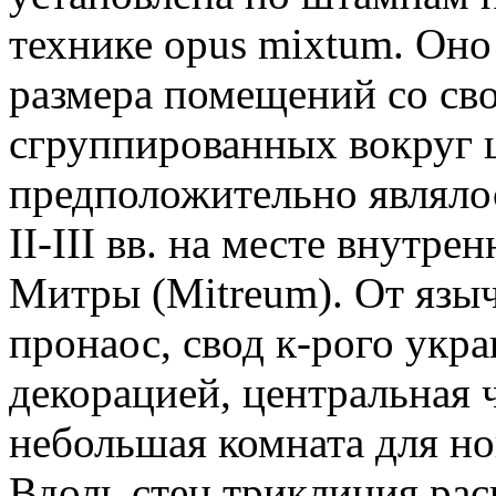
технике opus mixtum. Оно
размера помещений со св
сгруппированных вокруг 
предположительно являло
II-III вв. на месте внутр
Митры (Mitreum). От язы
пронаос, свод к-рого укр
декорацией, центральная 
небольшая комната для н
Вдоль стен триклиния ра