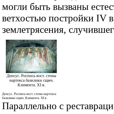
могли быть вызваны есте
ветхостью постройки IV в
землетрясения, случившего
Деисус. Роспись вост. стены
нартекса базилики сщмч.
Климента. XI в.
Деисус. Роспись вост. стены нартекса
базилики сщмч. Климента. XI в.
Параллельно с реставрац