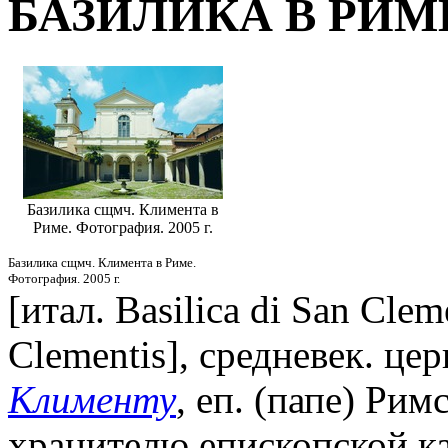
БАЗИЛИКА В РИМ
Базилика сщмч. Климента в
Риме. Фотография. 2005 г.
Базилика сщмч. Климента в Риме.
Фотография. 2005 г.
[итал. Basilica di San Cleme
Clementis], средневек. це
Клименту
, еп. (папе) Рим
хранителю епископской к