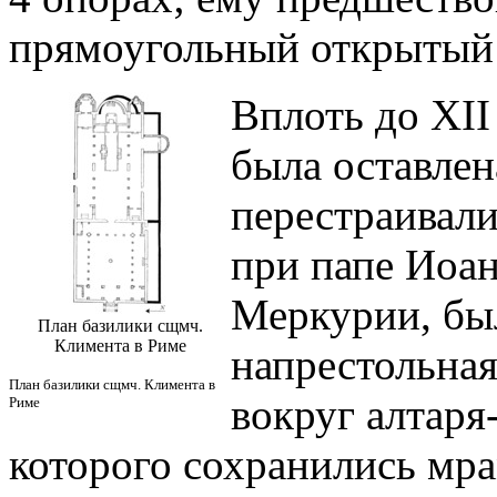
прямоугольный открытый 
Вплоть до XII 
была оставлен
перестраивали
при папе Иоанн
Меркурии, бы
План базилики сщмч.
Климента в Риме
напрестольная
План базилики сщмч. Климента в
вокруг алтаря-
Риме
которого сохранились мр