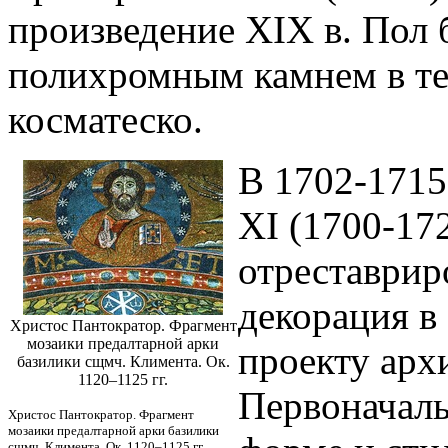
произведение XIX в. Пол 
полихромным камнем в техн
косматеско.
В 1702-1715
XI (1700-17
отреставрир
декорация в
Христос Пантократор. Фрагмент
мозаики предалтарной арки
проекту арх
базилики сщмч. Климента. Ок.
1120–1125 гг.
Первоначал
Христос Пантократор. Фрагмент
мозаики предалтарной арки базилики
сщмч. Климента. Ок. 1120–1125 гг.