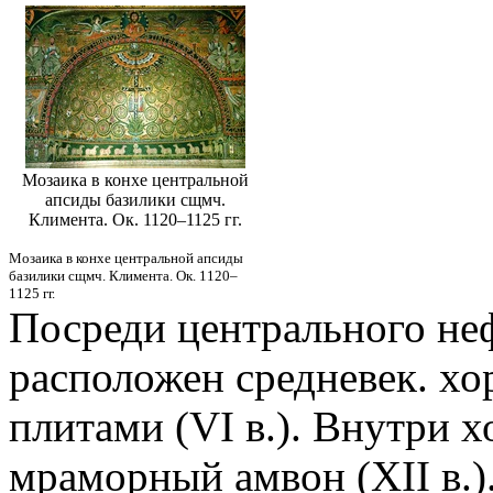
Мозаика в конхе центральной
апсиды базилики сщмч.
Климента. Ок. 1120–1125 гг.
Мозаика в конхе центральной апсиды
базилики сщмч. Климента. Ок. 1120–
1125 гг.
Посреди центрального неф
расположен средневек. х
плитами (VI в.). Внутри х
мраморный амвон (XII в.)