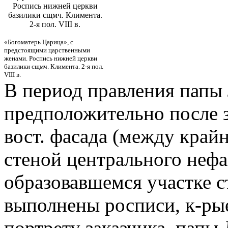
Роспись нижней церкви
базилики сщмч. Климента.
2-я пол. VIII в.
«Богоматерь Царица», с
предстоящими царственными
женами. Роспись нижней церкви
базилики сщмч. Климента. 2-я пол.
VIII в.
В период правления папы 
предположительно после з
вост. фасада (между край
стеной центрального нефа
образовавшемся участке с
выполнены росписи, к-рые
портрету заказчика, папы