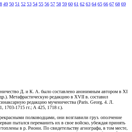
8
49
50
51
52
53
54
55
56
57
58
59
60
61
62
63
64
65
66
67
68
69
ничество Д. и К. А. было составлено анонимным автором в XI
 г. и др.). Метафрастическую редакцию в XVII в. составил
наксарную редакцию мученичества (Paris. Georg. 4. Л.
 1703-1715 гг.; А 425, 1718 г.).
прекрасными полководцами, они возглавили груз. ополчение
ерван пытался переманить их в свое войско, убеждая принять
утоплены в р. Риони. По свидетельству агиографа, в том месте,