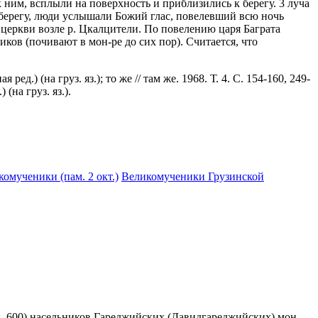
 ним, всплыли на поверхность и приблизились к берегу. 3 луча
 берегу, люди услышали Божий глас, повелевший всю ночь
 церкви возле р. Цкалцители. По повелению царя Баграта
ков (почивают в мон-ре до сих пор). Считается, что
) (на груз. яз.); то же // там же. 1968. Т. 4. С. 154-160, 249-
 (на груз. яз.).
комученики (пам. 2 окт.)
Великомученики Грузинской
 ок. 600) насельников Гареджийских (Давидгареджийских) мон-