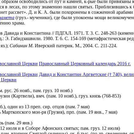
 образом освободились от пут и камней, к-рые были привязаны к
еся в лесах, по этому знамению нашли святых. Приблизившись к
анет рассвет». Д. и К. А. были похоронены в сожженной арабами
цамета
(груз.- мученики), где были упокоены мощи великомучени
щению храма.
ида и Константина // ПДГАЛ. 1971. Т. 3. С. 248-263 (кименная ред.
ед.: Э. Габидзашвили. 1980. Т. 6. С. 154-169 (метафрастическая ред.)
яз.);
Сабинин
М
. Иверский патерик. М., 2004. С. 211-224.
вославной Церкви
Православный Церковный календарь 2016 г.
вославной Церкви
Давид и Константин Аргветские († 740), вели
 Церкви
. рус. 26 нояб., пам. груз. 10 нояб.)
ин (Картвели), вмч. (пам. 10 нояб.), груз. князь (768-853)
б.), один из 13 преп. сир. отцов (пам. 7 мая)
 Марткопского мон-ря (Грузия), прп. (пам. 19 янв., 7 мая)
рь (пам. 29 янв.)
я, 12 июля и в Соборе Афонских святых; пам. груз. 12 июля)
 пам. вторник Светлой седмицы), ок. 6 тыс. (по др. сведениям,