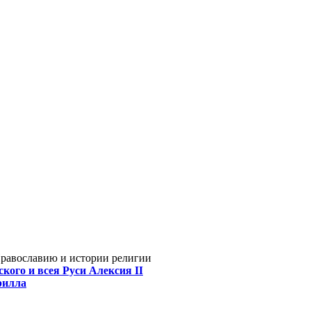
Православию и истории религии
кого и всея Руси Алексия II
рилла