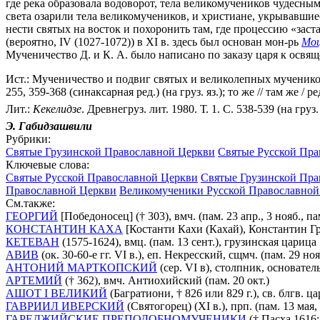
где река образовала водоворот, тела великомучеников чудесным
света озарили тела великомучеников, и христиане, укрывавши
нести святых на восток и похоронить там, где процессию «заст
(вероятно, IV (1027-1072)) в XI в. здесь был основан мон-рь
Мо
Мученичество Д. и К. А. было написано по заказу царя к освя
Ист.: Мученичество и подвиг святых и великолепных мучеников Дав
255, 359-368 (синаксарная ред.) (на груз. яз.); то же // там же / р
Лит.:
Кекелидзе
. Древнегруз. лит. 1980. Т. 1. С. 538-539 (на груз. 
Э.
Габидзашвили
Рубрики:
Святые Грузинской Православной Церкви
Святые Русской Пра
Ключевые слова:
Святые Русской Православной Церкви
Святые Грузинской Пра
Православной Церкви
Великомученики Русской Православной
См.также:
ГЕОРГИЙ
[Победоносец] († 303), вмч. (пам. 23 апр., 3 нояб., пам
КОНСТАНТИН КАХА
[Костанти Кахи (Кахай), Константин Груз
КЕТЕВАН
(1575-1624), вмц. (пам. 13 сент.), грузинская царица
АВИВ
(ок. 30-60-е гг. VI в.), еп. Некресский, сщмч. (пам. 29 ноя
АНТОНИЙ МАРТКОПСКИЙ
(сер. VI в), столпник, основатель
АРТЕМИЙ
(† 362), вмч. Антиохийский (пам. 20 окт.)
АШОТ I ВЕЛИКИЙ
(Багратиони, † 826 или 829 г.), св. блгв. ца
ГАВРИИЛ ИВЕРСКИЙ
(Святогорец) (ХI в.), прп. (пам. 13 ма
ГАРЕДЖИЙСКИЕ ПРЕПОДОБНОМУЧЕНИКИ
(† Пасха 1616;