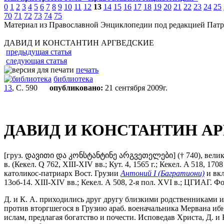
0
1
2
3
4
5
6
7
8
9
10
11
12
13
14
15
16
17
18
19
20
21
22
23
24
25
70
71
72
73
74
75
Материал из Православной Энциклопедии под редакцией Патр
ДАВИД И КОНСТАНТИН АРГВЕДСКИЕ
предыдущая статья
следующая статья
печать
библиотека
13
, С. 590
опубликовано:
21 сентября 2009г.
ДАВИД И КОНСТАНТИН А
[груз. დავითი და კონსტანტინე არგვეთელები] († 740), велико
в. (Кекел. Q 762, XIII-XIV вв.; Кут. 4, 1565 г.; Кекел. A 518, 170
католикос-патриарх Вост. Грузии
Антоний I (Багратиони)
и вкл
13об-14. XIII-XIV вв.; Кекел. А 508, 2-я пол. XVI в.; ЦГИАГ. Фонд
Д. и К. А. приходились друг другу близкими родственниками и
против вторгшегося в Грузию араб. военачальника Мервана ибн
ислам, предлагая богатство и почести. Исповедав Христа, Д. и 