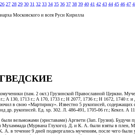
26
27
28
29
30
31
32
33
34
35
36
37
38
39
40
41
42
43
44
45
46
47
4
иарха Московского и всея Руси Кирилла
РГВЕДСКИЕ
мученики (пам. 2 окт.) Грузинской Православной Церкви. Муче
8 г.; A 130, 1713 г.; A 170, 1733 г.; Н 2077, 1736 г.; Н 1672, 1740
ючил в свою «Мартирику». Известно 5 рукописей, содержащих си
 др. рукописей. Ед. хр. 302. Л. 486-491, 1705-06 гг.; Кекел. А 111,
 были вельможами (эриставами) Аргвети (Зап. Грузия). Будучи 
 Мухаммада (Мурвана Глухого). Д. и К. А. были взяты в плен, М
К. А. в течение 9 дней подвергались мучениям, после чего были 